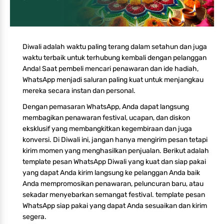
Diwali adalah waktu paling terang dalam setahun dan juga
waktu terbaik untuk terhubung kembali dengan pelanggan
Anda! Saat pembeli mencari penawaran dan ide hadiah,
WhatsApp menjadi saluran paling kuat untuk menjangkau
mereka secara instan dan personal.
Dengan pemasaran WhatsApp, Anda dapat langsung
membagikan penawaran festival, ucapan, dan diskon
eksklusif yang membangkitkan kegembiraan dan juga
konversi. Di Diwali ini, jangan hanya mengirim pesan tetapi
kirim momen yang menghasilkan penjualan. Berikut adalah
template pesan WhatsApp Diwali yang kuat dan siap pakai
yang dapat Anda kirim langsung ke pelanggan Anda baik
Anda mempromosikan penawaran, peluncuran baru, atau
sekadar menyebarkan semangat festival. template pesan
WhatsApp siap pakai yang dapat Anda sesuaikan dan kirim
segera.