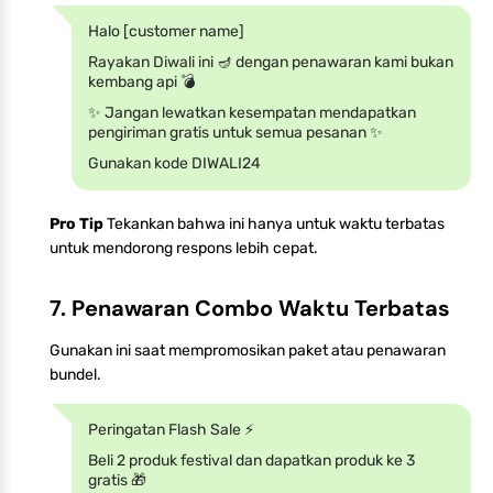
Halo [customer name]
Rayakan Diwali ini 🪔 dengan penawaran kami bukan
kembang api 💣
✨ Jangan lewatkan kesempatan mendapatkan
pengiriman gratis untuk semua pesanan ✨
Gunakan kode DIWALI24
Pro Tip
Tekankan bahwa ini hanya untuk waktu terbatas
untuk mendorong respons lebih cepat.
7. Penawaran Combo Waktu Terbatas
Gunakan ini saat mempromosikan paket atau penawaran
bundel.
Peringatan Flash Sale ⚡
Beli 2 produk festival dan dapatkan produk ke 3
gratis 🎁