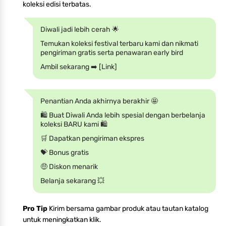
koleksi edisi terbatas.
Diwali jadi lebih cerah 🌟
Temukan koleksi festival terbaru kami dan nikmati
pengiriman gratis serta penawaran early bird
Ambil sekarang ➡️ [Link]
Penantian Anda akhirnya berakhir 🤩
🛍️ Buat Diwali Anda lebih spesial dengan berbelanja
koleksi BARU kami 🛍️
🛒 Dapatkan pengiriman ekspres
💝 Bonus gratis
🤑 Diskon menarik
Belanja sekarang 💥
Pro Tip
Kirim bersama gambar produk atau tautan katalog
untuk meningkatkan klik.