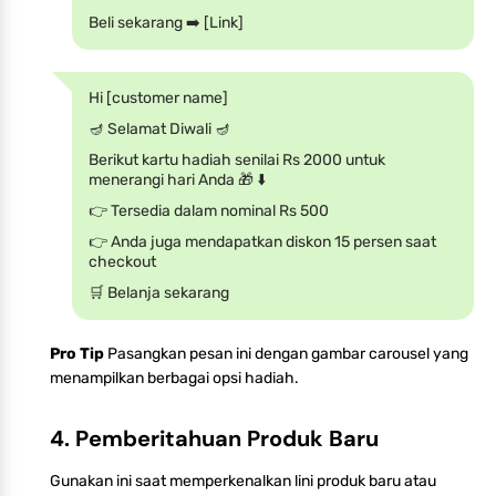
Beli sekarang ➡️ [Link]
Hi [customer name]
🪔 Selamat Diwali 🪔
Berikut kartu hadiah senilai Rs 2000 untuk
menerangi hari Anda 🎁 ⬇️
👉 Tersedia dalam nominal Rs 500
👉 Anda juga mendapatkan diskon 15 persen saat
checkout
🛒 Belanja sekarang
Pro Tip
Pasangkan pesan ini dengan gambar carousel yang
menampilkan berbagai opsi hadiah.
4. Pemberitahuan Produk Baru
Gunakan ini saat memperkenalkan lini produk baru atau