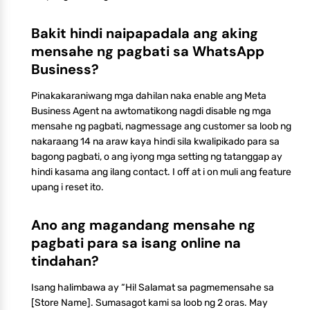
Bakit hindi naipapadala ang aking
mensahe ng pagbati sa WhatsApp
Business?
Pinakakaraniwang mga dahilan naka enable ang Meta
Business Agent na awtomatikong nagdi disable ng mga
mensahe ng pagbati, nagmessage ang customer sa loob ng
nakaraang 14 na araw kaya hindi sila kwalipikado para sa
bagong pagbati, o ang iyong mga setting ng tatanggap ay
hindi kasama ang ilang contact. I off at i on muli ang feature
upang i reset ito.
Ano ang magandang mensahe ng
pagbati para sa isang online na
tindahan?
Isang halimbawa ay “Hi! Salamat sa pagmemensahe sa
[Store Name]. Sumasagot kami sa loob ng 2 oras. May