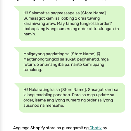
Hi! Salamat sa pagmessage sa [Store Name].
Sumasagot kami sa loob ng 2 oras tuwing
karaniwang araw. May tanong tungkol sa order?
Ibahagi ang iyong numero ng order at tutulungan ka
namin.
Maligayang pagdating sa [Store Name] 🛒
Magtanong tungkol sa sukat, paghahatid, mga
return, o anumang iba pa, narito kami upang
tumulong.
Hi! Nakarating ka sa [Store Name]. Sasagot kami sa
lalong madaling panahon. Para sa mga update sa
order, isama ang iyong numero ng order sa iyong
susunod na mensahe.
Ang mga Shopify store na gumagamit ng
Chatix
ay