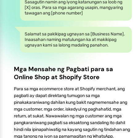
Sasagutin namin ang iyong katanungan sa loob ng
[X] oras. Para sa mga agarang usapin, mangyaring
tawagan ang [phone number]
Salamat sa pakikipag ugnayan sa [Business Name].
Inaasahan naming matulungan ka at makikipag
ugnayan kami sa lalong madaling panahon.
Mga Mensahe ng Pagbati para sa
Online Shop at Shopify Store
Para sa mga ecommerce store at Shopify merchant, ang
pagbati ay dapat direktang tumugon sa mga
pinakakaraniwang dahilan kung bakit nagmemensahe ang
mga customer, mga order, iskedyul ng paghahatid, mga
return, at sukat. Nawawalan ng mga customer ang mga
pangkaraniwang pagbati sa eksaktong sandaling ito dahil
hindi nila ipinapahiwatig na kayang sagutin ng tindahan ang
mga tanong na iyon sa pamamagitan ng WhatsApp.