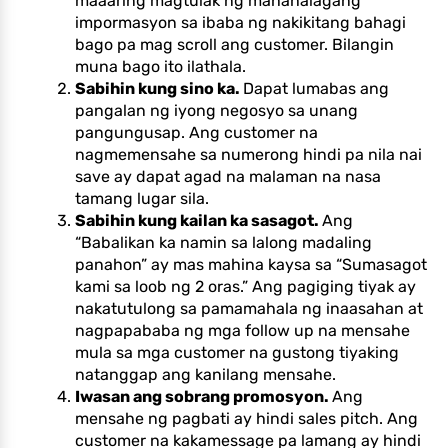
maaaring magtulak ng mahahalagang
impormasyon sa ibaba ng nakikitang bahagi
bago pa mag scroll ang customer. Bilangin
muna bago ito ilathala.
Sabihin kung sino ka.
Dapat lumabas ang
pangalan ng iyong negosyo sa unang
pangungusap. Ang customer na
nagmemensahe sa numerong hindi pa nila nai
save ay dapat agad na malaman na nasa
tamang lugar sila.
Sabihin kung kailan ka sasagot.
Ang
“Babalikan ka namin sa lalong madaling
panahon” ay mas mahina kaysa sa “Sumasagot
kami sa loob ng 2 oras.” Ang pagiging tiyak ay
nakatutulong sa pamamahala ng inaasahan at
nagpapababa ng mga follow up na mensahe
mula sa mga customer na gustong tiyaking
natanggap ang kanilang mensahe.
Iwasan ang sobrang promosyon.
Ang
mensahe ng pagbati ay hindi sales pitch. Ang
customer na kakamessage pa lamang ay hindi