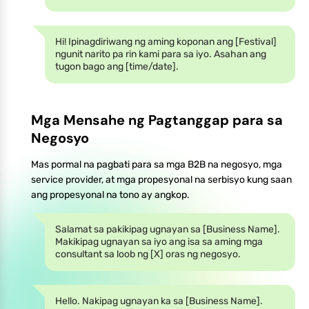
Hi! Ipinagdiriwang ng aming koponan ang [Festival]
ngunit narito pa rin kami para sa iyo. Asahan ang
tugon bago ang [time/date].
Mga Mensahe ng Pagtanggap para sa
Negosyo
Mas pormal na pagbati para sa mga B2B na negosyo, mga
service provider, at mga propesyonal na serbisyo kung saan
ang propesyonal na tono ay angkop.
Salamat sa pakikipag ugnayan sa [Business Name].
Makikipag ugnayan sa iyo ang isa sa aming mga
consultant sa loob ng [X] oras ng negosyo.
Hello. Nakipag ugnayan ka sa [Business Name].