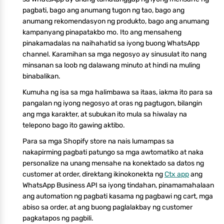
pagbati, bago ang anumang tugon ng tao, bago ang
anumang rekomendasyon ng produkto, bago ang anumang
kampanyang pinapatakbo mo. Ito ang mensaheng
pinakamadalas na naihahatid sa iyong buong WhatsApp
channel. Karamihan sa mga negosyo ay sinusulat ito nang
minsanan sa loob ng dalawang minuto at hindi na muling
binabalikan.
Kumuha ng isa sa mga halimbawa sa itaas, iakma ito para sa
pangalan ng iyong negosyo at oras ng pagtugon, bilangin
ang mga karakter, at subukan ito mula sa hiwalay na
telepono bago ito gawing aktibo.
Para sa mga Shopify store na nais lumampas sa
nakapirming pagbati patungo sa mga awtomatiko at naka
personalize na unang mensahe na konektado sa datos ng
customer at order, direktang ikinokonekta ng
Ctx app
ang
WhatsApp Business API sa iyong tindahan, pinamamahalaan
ang automation ng pagbati kasama ng pagbawi ng cart, mga
abiso sa order, at ang buong paglalakbay ng customer
pagkatapos ng pagbili.