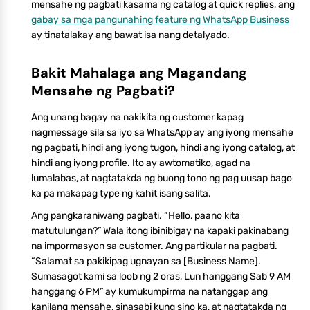
mensahe ng pagbati kasama ng catalog at quick replies, ang
gabay sa mga pangunahing feature ng WhatsApp Business
ay tinatalakay ang bawat isa nang detalyado.
Bakit Mahalaga ang Magandang
Mensahe ng Pagbati?
Ang unang bagay na nakikita ng customer kapag
nagmessage sila sa iyo sa WhatsApp ay ang iyong mensahe
ng pagbati, hindi ang iyong tugon, hindi ang iyong catalog, at
hindi ang iyong profile. Ito ay awtomatiko, agad na
lumalabas, at nagtatakda ng buong tono ng pag uusap bago
ka pa makapag type ng kahit isang salita.
Ang pangkaraniwang pagbati. “Hello, paano kita
matutulungan?” Wala itong ibinibigay na kapaki pakinabang
na impormasyon sa customer. Ang partikular na pagbati.
“Salamat sa pakikipag ugnayan sa [Business Name].
Sumasagot kami sa loob ng 2 oras, Lun hanggang Sab 9 AM
hanggang 6 PM” ay kumukumpirma na natanggap ang
kanilang mensahe, sinasabi kung sino ka, at nagtatakda ng