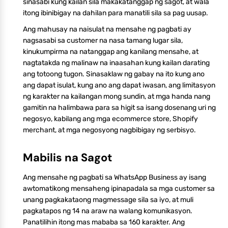
sinasabi kung kailan sila makakatanggap ng sagot, at wala
itong ibinibigay na dahilan para manatili sila sa pag uusap.
Ang mahusay na naisulat na mensahe ng pagbati ay
nagsasabi sa customer na nasa tamang lugar sila,
kinukumpirma na natanggap ang kanilang mensahe, at
nagtatakda ng malinaw na inaasahan kung kailan darating
ang totoong tugon. Sinasaklaw ng gabay na ito kung ano
ang dapat isulat, kung ano ang dapat iwasan, ang limitasyon
ng karakter na kailangan mong sundin, at mga handa nang
gamitin na halimbawa para sa higit sa isang dosenang uri ng
negosyo, kabilang ang mga ecommerce store, Shopify
merchant, at mga negosyong nagbibigay ng serbisyo.
Mabilis na Sagot
Ang mensahe ng pagbati sa WhatsApp Business ay isang
awtomatikong mensaheng ipinapadala sa mga customer sa
unang pagkakataong magmessage sila sa iyo, at muli
pagkatapos ng 14 na araw na walang komunikasyon.
Panatilihin itong mas mababa sa 160 karakter. Ang