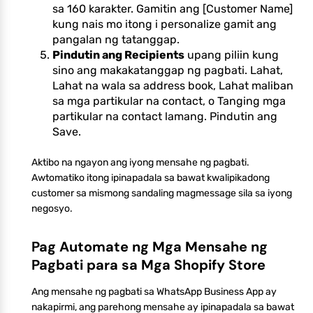
sa 160 karakter. Gamitin ang [Customer Name]
kung nais mo itong i personalize gamit ang
pangalan ng tatanggap.
Pindutin ang Recipients
upang piliin kung
sino ang makakatanggap ng pagbati. Lahat,
Lahat na wala sa address book, Lahat maliban
sa mga partikular na contact, o Tanging mga
partikular na contact lamang. Pindutin ang
Save.
Aktibo na ngayon ang iyong mensahe ng pagbati.
Awtomatiko itong ipinapadala sa bawat kwalipikadong
customer sa mismong sandaling magmessage sila sa iyong
negosyo.
Pag Automate ng Mga Mensahe ng
Pagbati para sa Mga Shopify Store
Ang mensahe ng pagbati sa WhatsApp Business App ay
nakapirmi, ang parehong mensahe ay ipinapadala sa bawat