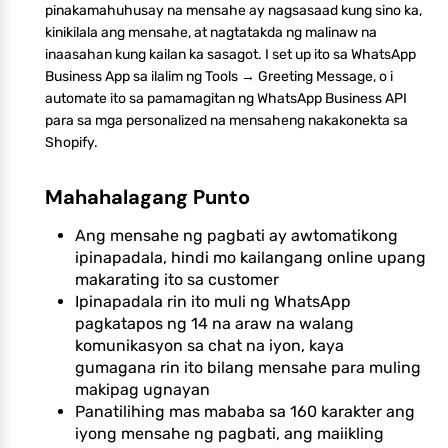
pinakamahuhusay na mensahe ay nagsasaad kung sino ka,
kinikilala ang mensahe, at nagtatakda ng malinaw na
inaasahan kung kailan ka sasagot. I set up ito sa WhatsApp
Business App sa ilalim ng Tools → Greeting Message, o i
automate ito sa pamamagitan ng WhatsApp Business API
para sa mga personalized na mensaheng nakakonekta sa
Shopify.
Mahahalagang Punto
Ang mensahe ng pagbati ay awtomatikong
ipinapadala, hindi mo kailangang online upang
makarating ito sa customer
Ipinapadala rin ito muli ng WhatsApp
pagkatapos ng 14 na araw na walang
komunikasyon sa chat na iyon, kaya
gumagana rin ito bilang mensahe para muling
makipag ugnayan
Panatilihing mas mababa sa 160 karakter ang
iyong mensahe ng pagbati, ang maiikling