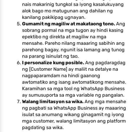
nais makarinig tungkol sa iyong kasalukuyang
alok bago mo matugunan ang dahilan ng
kanilang pakikipag ugnayan.
Gumamit ng magiliw at makataong tono.
Ang
sobrang pormal na mga tugon ay hindi kasing
epektibo ng direkta at magiliw na mga
mensahe. Pareho nilang maaaring sabihin ang
parehong bagay, ngunit isa lamang ang tunog
na parang isinulat ng tao.
I personalize kung posible.
Ang pagdaragdag
ng [Customer Name] ay maliit na detalye na
nagpaparamdam na hindi gaanong
awtomatiko ang isang awtomatikong mensahe.
Karamihan sa mga tool ng WhatsApp Business
ay sumusuporta sa mga variable ng pangalan.
Walang limitasyon sa wika.
Ang mga mensahe
ng pagbati sa WhatsApp Business ay maaaring
isulat sa anumang wikang ginagamit ng iyong
mga customer, walang limitasyon ang platform
pagdating sa wika.