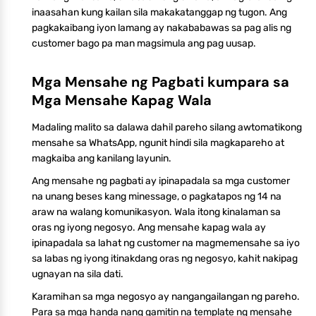
inaasahan kung kailan sila makakatanggap ng tugon. Ang
pagkakaibang iyon lamang ay nakababawas sa pag alis ng
customer bago pa man magsimula ang pag uusap.
Mga Mensahe ng Pagbati kumpara sa
Mga Mensahe Kapag Wala
Madaling malito sa dalawa dahil pareho silang awtomatikong
mensahe sa WhatsApp, ngunit hindi sila magkapareho at
magkaiba ang kanilang layunin.
Ang mensahe ng pagbati ay ipinapadala sa mga customer
na unang beses kang minessage, o pagkatapos ng 14 na
araw na walang komunikasyon. Wala itong kinalaman sa
oras ng iyong negosyo. Ang mensahe kapag wala ay
ipinapadala sa lahat ng customer na magmemensahe sa iyo
sa labas ng iyong itinakdang oras ng negosyo, kahit nakipag
ugnayan na sila dati.
Karamihan sa mga negosyo ay nangangailangan ng pareho.
Para sa mga handa nang gamitin na template ng mensahe