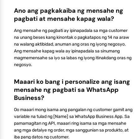
Ano ang pagkakaiba ng mensahe ng
pagbati at mensahe kapag wala?
Ang mensahe ng pagbati ay ipinapadala sa mga customer
na unang beses kang kinontak o pagkatapos ng 14 na araw
na walang aktibidad, anuman ang oras ng iyong negosyo.
Ang mensahe kapag wala ay ipinapadala sa sinumang
magmemensahe sa iyo sa labas ng iyong itinakdang oras ng
negosyo.
Maaari ko bang i personalize ang isang
mensahe ng pagbati sa WhatsApp
Business?
Oo maaari mong isama ang pangalan ng customer gamit ang
variable na tulad ng [Name] sa WhatsApp Business App. Sa
pamamagitan ng API, maaari ring isama sa mga mensahe
ang mga detalye ng order, mga sanggunian sa produkto, at
iba pang datos ng customer.