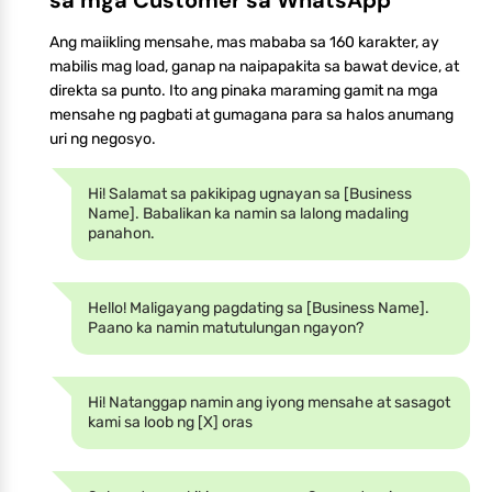
Ang maiikling mensahe, mas mababa sa 160 karakter, ay
mabilis mag load, ganap na naipapakita sa bawat device, at
direkta sa punto. Ito ang pinaka maraming gamit na mga
mensahe ng pagbati at gumagana para sa halos anumang
uri ng negosyo.
Hi! Salamat sa pakikipag ugnayan sa [Business
Name]. Babalikan ka namin sa lalong madaling
panahon.
Hello! Maligayang pagdating sa [Business Name].
Paano ka namin matutulungan ngayon?
Hi! Natanggap namin ang iyong mensahe at sasagot
kami sa loob ng [X] oras