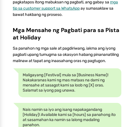
pagkatapos itong mabuksan ng pagbati, ang gabay sa
mga
tip sa customer support sa WhatsApp
ay sumasaklaw sa
bawat hakbang ng proseso.
Mga Mensahe ng Pagbati para sa Pista
at Holiday
Sa panahon ng mga sale at pagdiriwang, iakma ang iyong
pagbati upang tumugma sa okasyon habang pinananatiling
malinaw at tapat ang inaasahang oras ng pagtugon.
Maligayang [Festival] mula sa [Business Name]!
Nakakaranas kami ng mas mataas na dami ng
mensahe at sasagot kami sa loob ng [X] oras.
Salamat sa iyong pag unawa.
Nais namin sa iyo ang isang napakagandang
[Holiday]! Available kami sa [hours] sa panahong ito
at sasamahan ka namin sa lalong madaling
panahon.