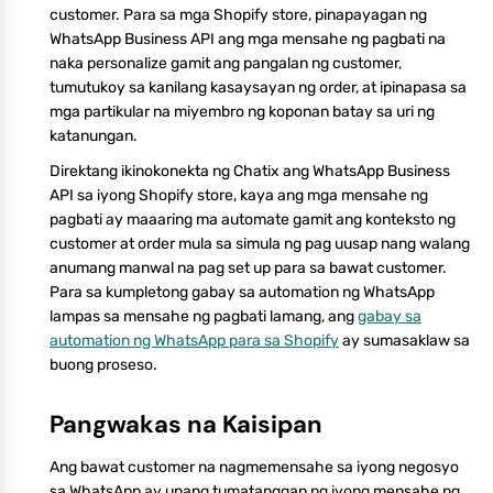
customer. Para sa mga Shopify store, pinapayagan ng
WhatsApp Business API ang mga mensahe ng pagbati na
naka personalize gamit ang pangalan ng customer,
tumutukoy sa kanilang kasaysayan ng order, at ipinapasa sa
mga partikular na miyembro ng koponan batay sa uri ng
katanungan.
Direktang ikinokonekta ng Chatix ang WhatsApp Business
API sa iyong Shopify store, kaya ang mga mensahe ng
pagbati ay maaaring ma automate gamit ang konteksto ng
customer at order mula sa simula ng pag uusap nang walang
anumang manwal na pag set up para sa bawat customer.
Para sa kumpletong gabay sa automation ng WhatsApp
lampas sa mensahe ng pagbati lamang, ang
gabay sa
automation ng WhatsApp para sa Shopify
ay sumasaklaw sa
buong proseso.
Pangwakas na Kaisipan
Ang bawat customer na nagmemensahe sa iyong negosyo
sa WhatsApp ay unang tumatanggap ng iyong mensahe ng