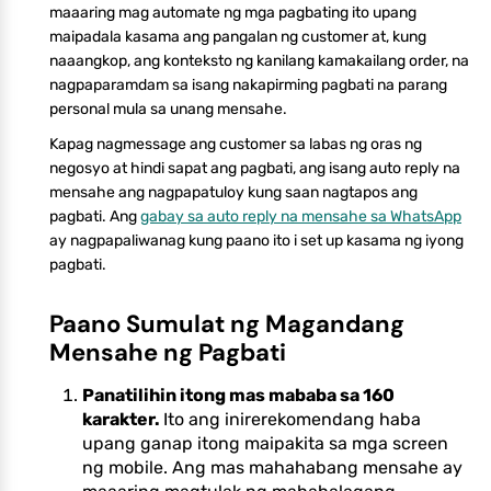
maaaring mag automate ng mga pagbating ito upang
maipadala kasama ang pangalan ng customer at, kung
naaangkop, ang konteksto ng kanilang kamakailang order, na
nagpaparamdam sa isang nakapirming pagbati na parang
personal mula sa unang mensahe.
Kapag nagmessage ang customer sa labas ng oras ng
negosyo at hindi sapat ang pagbati, ang isang auto reply na
mensahe ang nagpapatuloy kung saan nagtapos ang
pagbati. Ang
gabay sa auto reply na mensahe sa WhatsApp
ay nagpapaliwanag kung paano ito i set up kasama ng iyong
pagbati.
Paano Sumulat ng Magandang
Mensahe ng Pagbati
Panatilihin itong mas mababa sa 160
karakter.
Ito ang inirerekomendang haba
upang ganap itong maipakita sa mga screen
ng mobile. Ang mas mahahabang mensahe ay