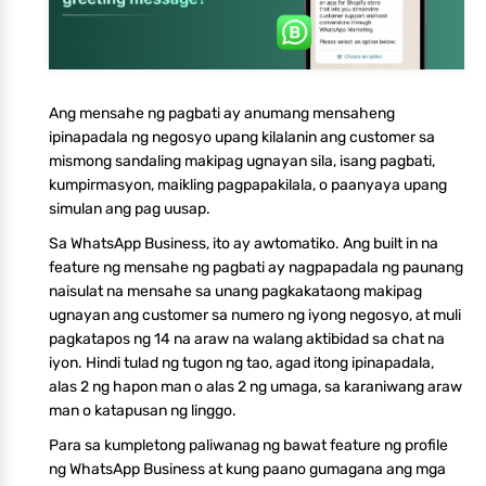
Ang mensahe ng pagbati ay anumang mensaheng
ipinapadala ng negosyo upang kilalanin ang customer sa
mismong sandaling makipag ugnayan sila, isang pagbati,
kumpirmasyon, maikling pagpapakilala, o paanyaya upang
simulan ang pag uusap.
Sa WhatsApp Business, ito ay awtomatiko. Ang built in na
feature ng mensahe ng pagbati ay nagpapadala ng paunang
naisulat na mensahe sa unang pagkakataong makipag
ugnayan ang customer sa numero ng iyong negosyo, at muli
pagkatapos ng 14 na araw na walang aktibidad sa chat na
iyon. Hindi tulad ng tugon ng tao, agad itong ipinapadala,
alas 2 ng hapon man o alas 2 ng umaga, sa karaniwang araw
man o katapusan ng linggo.
Para sa kumpletong paliwanag ng bawat feature ng profile
ng WhatsApp Business at kung paano gumagana ang mga