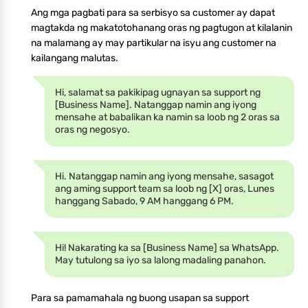
Ang mga pagbati para sa serbisyo sa customer ay dapat
magtakda ng makatotohanang oras ng pagtugon at kilalanin
na malamang ay may partikular na isyu ang customer na
kailangang malutas.
Hi, salamat sa pakikipag ugnayan sa support ng
[Business Name]. Natanggap namin ang iyong
mensahe at babalikan ka namin sa loob ng 2 oras sa
oras ng negosyo.
Hi. Natanggap namin ang iyong mensahe, sasagot
ang aming support team sa loob ng [X] oras, Lunes
hanggang Sabado, 9 AM hanggang 6 PM.
Hi! Nakarating ka sa [Business Name] sa WhatsApp.
May tutulong sa iyo sa lalong madaling panahon.
Para sa pamamahala ng buong usapan sa support