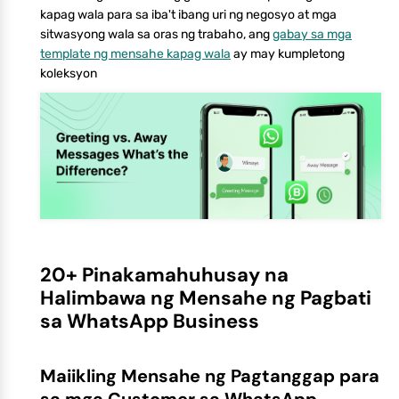
kapag wala para sa iba't ibang uri ng negosyo at mga
sitwasyong wala sa oras ng trabaho, ang
gabay sa mga
template ng mensahe kapag wala
ay may kumpletong
koleksyon
20+ Pinakamahuhusay na
Halimbawa ng Mensahe ng Pagbati
sa WhatsApp Business
Maiikling Mensahe ng Pagtanggap para
sa mga Customer sa WhatsApp