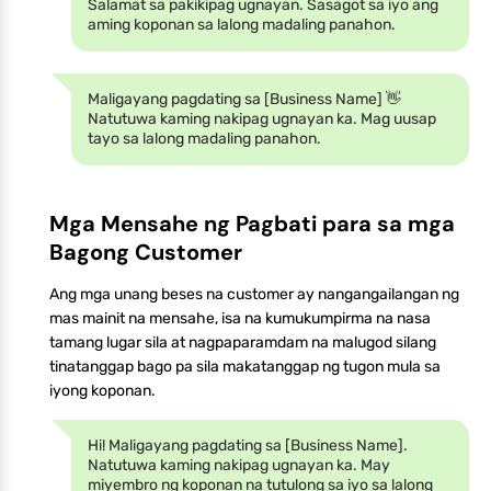
Salamat sa pakikipag ugnayan. Sasagot sa iyo ang
aming koponan sa lalong madaling panahon.
Maligayang pagdating sa [Business Name] 👋
Natutuwa kaming nakipag ugnayan ka. Mag uusap
tayo sa lalong madaling panahon.
Mga Mensahe ng Pagbati para sa mga
Bagong Customer
Ang mga unang beses na customer ay nangangailangan ng
mas mainit na mensahe, isa na kumukumpirma na nasa
tamang lugar sila at nagpaparamdam na malugod silang
tinatanggap bago pa sila makatanggap ng tugon mula sa
iyong koponan.
Hi! Maligayang pagdating sa [Business Name].
Natutuwa kaming nakipag ugnayan ka. May
miyembro ng koponan na tutulong sa iyo sa lalong