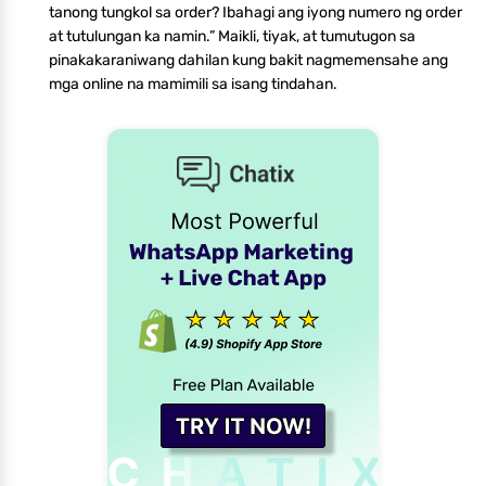
tanong tungkol sa order? Ibahagi ang iyong numero ng order
at tutulungan ka namin.” Maikli, tiyak, at tumutugon sa
pinakakaraniwang dahilan kung bakit nagmemensahe ang
mga online na mamimili sa isang tindahan.