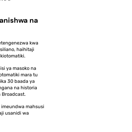
anishwa na
Imetengenezwa kwa
liano, haihitaji
iotomatiki.
isi ya masoko na
tomatiki mara tu
ika 30 baada ya
gana na historia
a Broadcast.
tix imeundwa mahsusi
aji usanidi wa