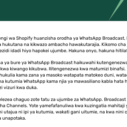
ngi wa Shopify huanzisha orodha ya WhatsApp Broadcast,
a hukutana na kikwazo ambacho hawakutarajia. Kikomo cha 
ezidi idadi hiyo hapokei ujumbe. Hakuna onyo, hakuna hitila
rodha ya bure ya WhatsApp Broadcast haikuwahi kutengenez
kwa kiwango kikubwa. Ilitengenezwa kwa matumizi binafsi
hukulia kama zana ya masoko watapata matokeo duni, wata
a kutumia WhatsApp kama njia ya mawasiliano kabla hata h
i vizuri kwa duka.
zea chaguo zote tatu za ujumbe za WhatsApp. Broadcast L
cha Channels. Yote yamefafanuliwa kwa kuzingatia mahitaji
 utajua ni ipi ya kutumia, wakati gani uitumie, na kwa nini 
ha unapotaka.