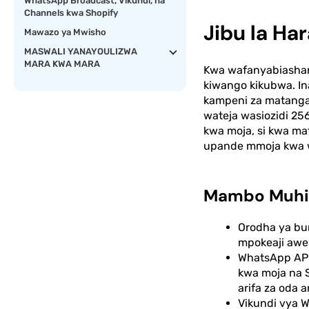
WhatsApp Broadcast, Vikundi, na
Channels kwa Shopify
Jibu la Ha
Mawazo ya Mwisho
MASWALI YANAYOULIZWA
MARA KWA MARA
Kwa wafanyabiashar
kiwango kikubwa. Ina
kampeni za matanga
wateja wasiozidi 25
kwa moja, si kwa m
upande mmoja kwa wa
Mambo Muhi
Orodha ya bur
mpokeaji awe 
WhatsApp API
kwa moja na S
arifa za oda 
Vikundi vya 