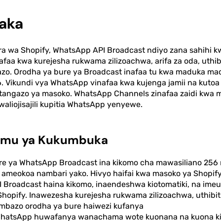
raka
a wa Shopify, WhatsApp API Broadcast ndiyo zana sahihi 
faa kwa kurejesha rukwama zilizoachwa, arifa za oda, uthib
zo. Orodha ya bure ya Broadcast inafaa tu kwa maduka ma
6. Vikundi vya WhatsApp vinafaa kwa kujenga jamii na kutoa
atangazo ya masoko. WhatsApp Channels zinafaa zaidi kwa 
liojisajili kupitia WhatsApp yenyewe.
mu ya Kukumbuka
e ya WhatsApp Broadcast ina kikomo cha mawasiliano 256 na
ameokoa nambari yako. Hivyo haifai kwa masoko ya Shopify
 Broadcast haina kikomo, inaendeshwa kiotomatiki, na im
hopify. Inawezesha kurejesha rukwama zilizoachwa, uthibit
ambazo orodha ya bure haiwezi kufanya
WhatsApp huwafanya wanachama wote kuonana na kuona kila 