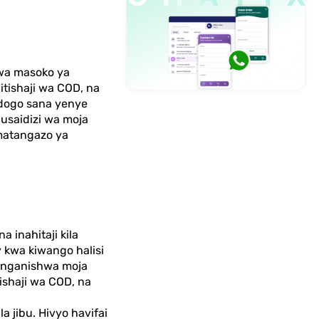
kwa masoko ya
itishaji wa COD, na
dogo sana yenye
 usaidizi wa moja
matangazo ya
 inahitaji kila
 kwa kiwango halisi
eunganishwa moja
ishaji wa COD, na
jibu. Hivyo havifai