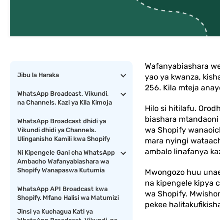
Wafanyabiashara we
Jibu la Haraka
yao ya kwanza, kish
256. Kila mteja anay
WhatsApp Broadcast, Vikundi,
na Channels. Kazi ya Kila Kimoja
Hilo si hitilafu. O
biashara mtandaoni 
WhatsApp Broadcast dhidi ya
wa Shopify wanaoic
Vikundi dhidi ya Channels.
Ulinganisho Kamili kwa Shopify
mara nyingi wataach
ambalo linafanya kaz
Ni Kipengele Gani cha WhatsApp
Ambacho Wafanyabiashara wa
Shopify Wanapaswa Kutumia
Mwongozo huu unaele
na kipengele kipya 
WhatsApp API Broadcast kwa
wa Shopify. Mwishoni
Shopify. Mfano Halisi wa Matumizi
pekee halitakufikis
Jinsi ya Kuchagua Kati ya