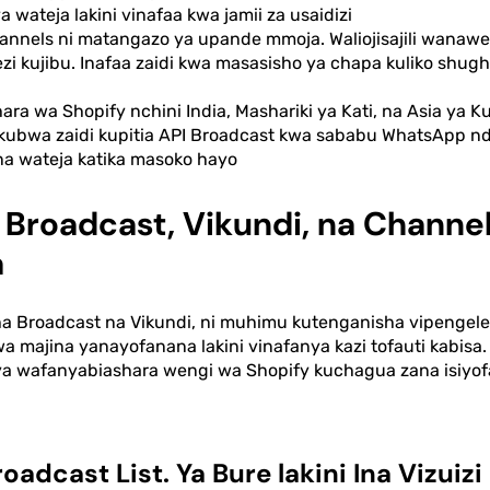
 wateja lakini vinafaa kwa jamii za usaidizi
nnels ni matangazo ya upande mmoja. Waliojisajili wanawe
zi kujibu. Inafaa zaidi kwa masasisho ya chapa kuliko shugh
ra wa Shopify nchini India, Mashariki ya Kati, na Asia ya Ku
kubwa zaidi kupitia API Broadcast kwa sababu WhatsApp ndi
na wateja katika masoko hayo
roadcast, Vikundi, na Channels
a
ha Broadcast na Vikundi, ni muhimu kutenganisha vipengel
a majina yanayofanana lakini vinafanya kazi tofauti kabis
a wafanyabiashara wengi wa Shopify kuchagua zana isiyof
dcast List. Ya Bure lakini Ina Vizuizi