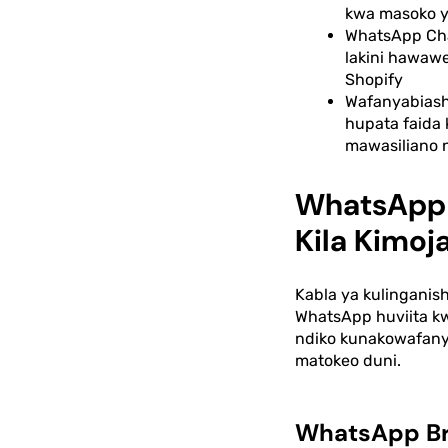
kwa masoko ya
WhatsApp Cha
lakini hawawe
Shopify
Wafanyabiasha
hupata faida 
mawasiliano 
WhatsApp B
Kila Kimoj
Kabla ya kulinganis
WhatsApp huviita kw
ndiko kunakowafany
matokeo duni.
WhatsApp Broa