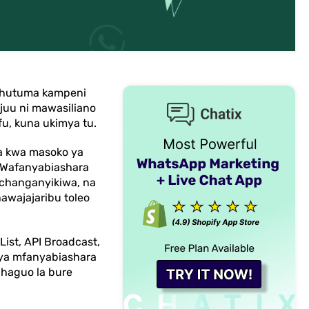
 hutuma kampeni
juu ni mawasiliano
fu, kuna ukimya tu.
wa kwa masoko ya
. Wafanyabiashara
changanyikiwa, na
awajajaribu toleo
ist, API Broadcast,
 ya mfanyabiashara
chaguo la bure