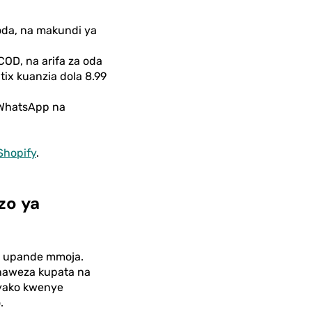
da, na makundi ya
COD, na arifa za oda
ix kuanzia dola 8.99
a WhatsApp na
Shopify
.
zo ya
a upande mmoja.
anaweza kupata na
 yako kwenye
.