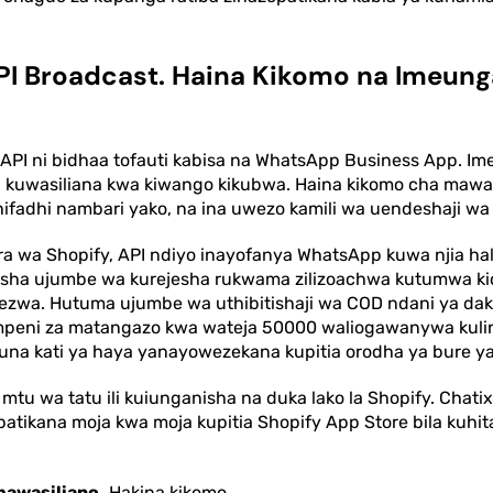
I Broadcast. Haina Kikomo na Imeung
API ni bidhaa tofauti kabisa na WhatsApp Business App. 
i kuwasiliana kwa kiwango kikubwa. Haina kikomo cha mawasi
adhi nambari yako, na ina uwezo kamili wa uendeshaji wa k
 wa Shopify, API ndiyo inayofanya WhatsApp kuwa njia hal
esha ujumbe wa kurejesha rukwama zilizoachwa kutumwa kio
ezwa. Hutuma ujumbe wa uthibitishaji wa COD ndani ya dak
mpeni za matangazo kwa wateja 50000 waliogawanywa kulin
una kati ya haya yanayowezekana kupitia orodha ya bure y
a mtu wa tatu ili kuiunganisha na duka lako la Shopify. Cha
patikana moja kwa moja kupitia Shopify App Store bila kuhit
mawasiliano.
Hakina kikomo