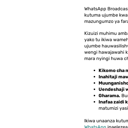
WhatsApp Broadcast
kutuma ujumbe kwa 
mazungumzo ya fara
Kizuizi muhimu amba
yako tu ikiwa wameh
ujumbe hauwasilishw
wengi hawajawahi k
mara nyingi huwa chi
Kikomo cha 
Inahitaji ma
Muunganisho
Uendeshaji w
Gharama.
Bu
Inafaa zaidi 
matumizi yas
Ikiwa unaanza kutu
WhatsApp
inaelezea