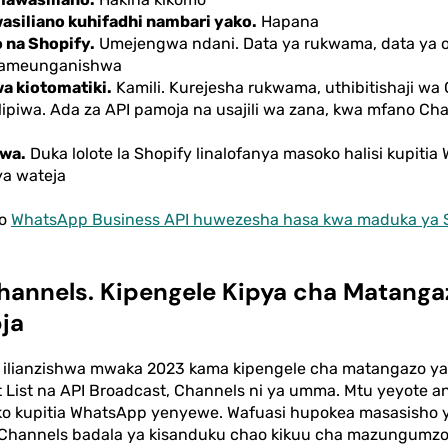
wasiliano kuhifadhi nambari yako.
Hapana
 na Shopify.
Umejengwa ndani. Data ya rukwama, data ya o
 yameunganishwa
a kiotomatiki.
Kamili. Kurejesha rukwama, uthibitishaji wa 
ipiwa. Ada za API pamoja na usajili wa zana, kwa mfano Chat
kwa.
Duka lolote la Shopify linalofanya masoko halisi kupiti
ya wateja
ho
WhatsApp Business API huwezesha hasa kwa maduka ya 
annels. Kipengele Kipya cha Matanga
ja
ilianzishwa mwaka 2023 kama kipengele cha matangazo y
t List na API Broadcast, Channels ni ya umma. Mtu yeyote 
ko kupitia WhatsApp yenyewe. Wafuasi hupokea masasisho
a Channels badala ya kisanduku chao kikuu cha mazungumzo