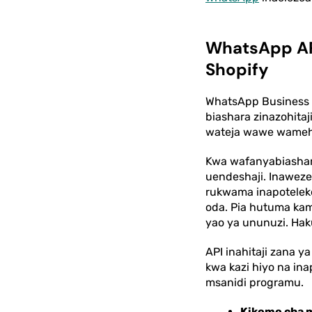
WhatsApp AP
Shopify
WhatsApp Business 
biashara zinazohitaj
wateja wawe wamehif
Kwa wafanyabiashara
uendeshaji. Inawez
rukwama inapotelek
oda. Pia hutuma ka
yao ya ununuzi. Hak
API inahitaji zana y
kwa kazi hiyo na ina
msanidi programu.
Kikomo cha 