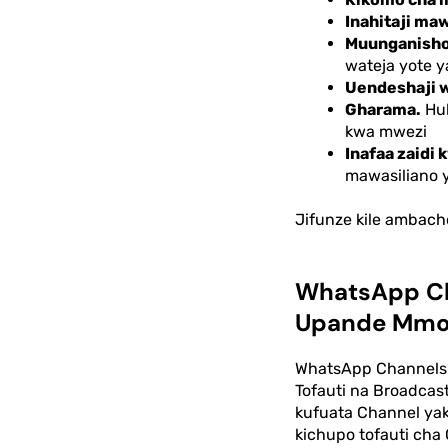
Inahitaji ma
Muunganisho
wateja yote
Uendeshaji w
Gharama.
Hul
kwa mwezi
Inafaa zaidi 
mawasiliano 
Jifunze kile ambac
WhatsApp Ch
Upande Mmo
WhatsApp Channels 
Tofauti na Broadcas
kufuata Channel ya
kichupo tofauti ch