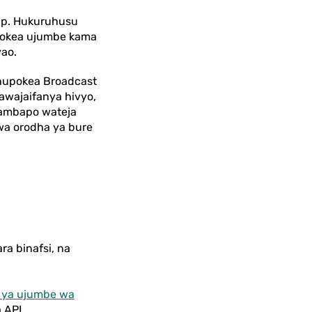
pp. Hukuruhusu
pokea ujumbe kama
ao.
 hupokea Broadcast
awajaifanya hivyo,
y ambapo wateja
wa orodha ya bure
a binafsi, na
a ya ujumbe wa
 API.