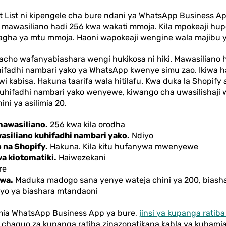
 List ni kipengele cha bure ndani ya WhatsApp Business A
mawasiliano hadi 256 kwa wakati mmoja. Kila mpokeaji hu
gha ya mtu mmoja. Haoni wapokeaji wengine wala majibu y
cho wafanyabiashara wengi hukikosa ni hiki. Mawasiliano
ifadhi nambari yako ya WhatsApp kwenye simu zao. Ikiwa h
i kabisa. Hakuna taarifa wala hitilafu. Kwa duka la Shopif
uhifadhi nambari yako wenyewe, kiwango cha uwasilishaji 
ni ya asilimia 20.
mawasiliano.
256 kwa kila orodha
wasiliano kuhifadhi nambari yako.
Ndiyo
 na Shopify.
Hakuna. Kila kitu hufanywa mwenyewe
a kiotomatiki.
Haiwezekani
re
kwa.
Maduka madogo sana yenye wateja chini ya 200, biashar
iyo ya biashara mtandaoni
mia WhatsApp Business App ya bure,
jinsi ya kupanga ratib
 chaguo za kupanga ratiba zinazopatikana kabla ya kuhamia