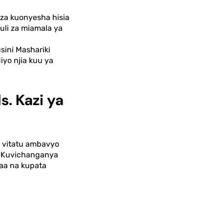
za kuonyesha hisia
uli za miamala ya
sini Mashariki
yo njia kuu ya
. Kazi ya
e vitatu ambavyo
a. Kuvichanganya
aa na kupata