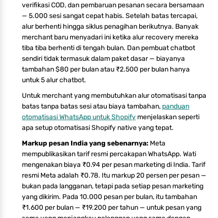
verifikasi COD, dan pembaruan pesanan secara bersamaan
— 5.000 sesi sangat cepat habis. Setelah batas tercapai,
alur berhenti hingga siklus penagihan berikutnya. Banyak
merchant baru menyadari ini ketika alur recovery mereka
tiba tiba berhenti di tengah bulan. Dan pembuat chatbot
sendiri tidak termasuk dalam paket dasar — biayanya
tambahan $80 per bulan atau ₹2.500 per bulan hanya
untuk 5 alur chatbot.
Untuk merchant yang membutuhkan alur otomatisasi tanpa
batas tanpa batas sesi atau biaya tambahan,
panduan
otomatisasi WhatsApp untuk Shopify
menjelaskan seperti
apa setup otomatisasi Shopify native yang tepat.
Markup pesan India yang sebenarnya:
Meta
mempublikasikan tarif resmi percakapan WhatsApp. Wati
mengenakan biaya ₹0.94 per pesan marketing di India. Tarif
resmi Meta adalah ₹0.78. Itu markup 20 persen per pesan —
bukan pada langganan, tetapi pada setiap pesan marketing
yang dikirim. Pada 10.000 pesan per bulan, itu tambahan
₹1.600 per bulan — ₹19.200 per tahun — untuk pesan yang