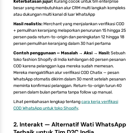
Keterbatasan jujur:
Kurang cocok untuk tim enterprise
besar yang membutuhkan alur CRM multi langkah kompleks
atau dukungan multi kanal di luar WhatsApp
Hasil realistis:
Merchant yang menjalankan verifikasi COD
+ pemulihan keranjang melaporkan penurunan 15 hingga 25
persen pada return-to-origin dan peningkatan 12 hingga 18
persen pemulihan keranjang dalam 30 hari pertama
Contoh penggunaan — Masalah → Aksi → Hasil:
Sebuah
toko fashion Shopify di India kehilangan 60 persen pesanan
COD karena pelanggan lupa mereka sudah memesan.
Mereka mengaktifkan alur verifikasi COD Chatix — pesan
WhatsApp otomatis dikirim dalam 30 menit setelah pesanan
meminta konfirmasi pelanggan. Return-to-origin turun 40
persen dalam bulan pertama tanpa follow up manual.
Lihat pembahasan lengkap tentang
cara kerja verifikasi
COD WhatsApp untuk toko Shopify
.
2. Interakt — Alternatif Wati WhatsApp
Terbaik untuk Tim D2C India