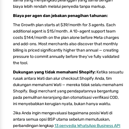
sama yang menjangkau pelanggan yang sama dengan
biaya lebih rendah melalui penyedia tanpa markup.
Biaya per agen dan jebakan penagihan tahunan:
The Growth plan starts at $39/month for 3 agents. Each
additional agent is $15/month. A 10-agent support team
costs $144/month on the plan alone before Meta charges
and add-ons. Most merchants also discover that monthly
billing is priced significantly higher than annual — creating
pressure to commit annually before they've fully validated
the tool.
Dukungan yang tidak memahami Shopify:
Ketika sesuatu
rusak antara Wati dan alur checkout Shopify Anda, tim
dukungan memahami Wati — mereka tidak selalu memahami
Shopify. Bagi merchant yang pendapatannya bergantung
pada pemulihan keranjang dan otomatisasi verifikasi COD,
ini menyebabkan kerugian nyata, bukan hanya waktu.
Jika Anda ingin mengevaluasi bagaimana posisi Wati di
antara semua opsi BSP utama sebelum memutuskan,
perbandingan lengkap
13 penyedia WhatsApp Business API