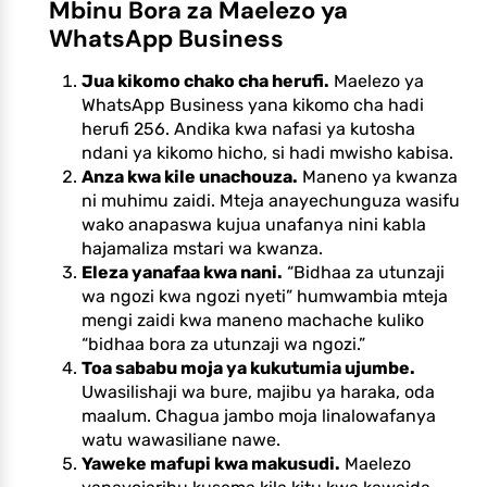
Mbinu Bora za Maelezo ya
WhatsApp Business
Jua kikomo chako cha herufi.
Maelezo ya
WhatsApp Business yana kikomo cha hadi
herufi 256. Andika kwa nafasi ya kutosha
ndani ya kikomo hicho, si hadi mwisho kabisa.
Anza kwa kile unachouza.
Maneno ya kwanza
ni muhimu zaidi. Mteja anayechunguza wasifu
wako anapaswa kujua unafanya nini kabla
hajamaliza mstari wa kwanza.
Eleza yanafaa kwa nani.
“Bidhaa za utunzaji
wa ngozi kwa ngozi nyeti” humwambia mteja
mengi zaidi kwa maneno machache kuliko
“bidhaa bora za utunzaji wa ngozi.”
Toa sababu moja ya kukutumia ujumbe.
Uwasilishaji wa bure, majibu ya haraka, oda
maalum. Chagua jambo moja linalowafanya
watu wawasiliane nawe.
Yaweke mafupi kwa makusudi.
Maelezo