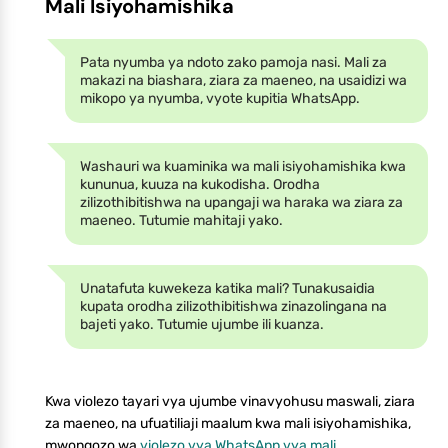
Mali Isiyohamishika
Pata nyumba ya ndoto zako pamoja nasi. Mali za
makazi na biashara, ziara za maeneo, na usaidizi wa
mikopo ya nyumba, vyote kupitia WhatsApp.
Washauri wa kuaminika wa mali isiyohamishika kwa
kununua, kuuza na kukodisha. Orodha
zilizothibitishwa na upangaji wa haraka wa ziara za
maeneo. Tutumie mahitaji yako.
Unatafuta kuwekeza katika mali? Tunakusaidia
kupata orodha zilizothibitishwa zinazolingana na
bajeti yako. Tutumie ujumbe ili kuanza.
Kwa violezo tayari vya ujumbe vinavyohusu maswali, ziara
za maeneo, na ufuatiliaji maalum kwa mali isiyohamishika,
mwongozo wa
violezo vya WhatsApp vya mali