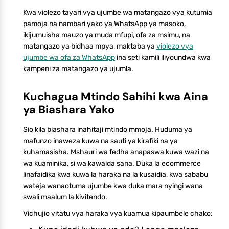
Kwa violezo tayari vya ujumbe wa matangazo vya kutumia
pamoja na nambari yako ya WhatsApp ya masoko,
ikijumuisha mauzo ya muda mfupi, ofa za msimu, na
matangazo ya bidhaa mpya, maktaba ya
violezo vya
ujumbe wa ofa za WhatsApp
ina seti kamili iliyoundwa kwa
kampeni za matangazo ya ujumla.
Kuchagua Mtindo Sahihi kwa Aina
ya Biashara Yako
Sio kila biashara inahitaji mtindo mmoja. Huduma ya
mafunzo inaweza kuwa na sauti ya kirafiki na ya
kuhamasisha. Mshauri wa fedha anapaswa kuwa wazi na
wa kuaminika, si wa kawaida sana. Duka la ecommerce
linafaidika kwa kuwa la haraka na la kusaidia, kwa sababu
wateja wanaotuma ujumbe kwa duka mara nyingi wana
swali maalum la kivitendo.
Vichujio vitatu vya haraka vya kuamua kipaumbele chako: