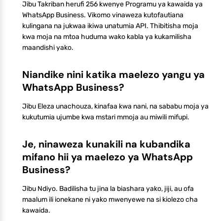
Jibu Takriban herufi 256 kwenye Programu ya kawaida ya
WhatsApp Business. Vikomo vinaweza kutofautiana
kulingana na jukwaa ikiwa unatumia API. Thibitisha moja
kwa moja na mtoa huduma wako kabla ya kukamilisha
maandishi yako.
Niandike nini katika maelezo yangu ya
WhatsApp Business?
Jibu Eleza unachouza, kinafaa kwa nani, na sababu moja ya
kukutumia ujumbe kwa mstari mmoja au miwili mifupi.
Je, ninaweza kunakili na kubandika
mifano hii ya maelezo ya WhatsApp
Business?
Jibu Ndiyo. Badilisha tu jina la biashara yako, jiji, au ofa
maalum ili ionekane ni yako mwenyewe na si kiolezo cha
kawaida.