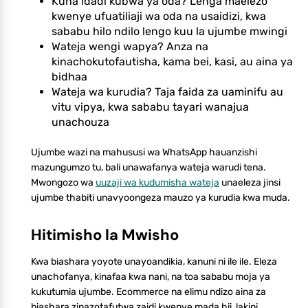
Kuna idadi kubwa ya oda? Lenga maelezo
kwenye ufuatiliaji wa oda na usaidizi, kwa
sababu hilo ndilo lengo kuu la ujumbe mwingi
Wateja wengi wapya? Anza na
kinachokutofautisha, kama bei, kasi, au aina ya
bidhaa
Wateja wa kurudia? Taja faida za uaminifu au
vitu vipya, kwa sababu tayari wanajua
unachouza
Ujumbe wazi na mahususi wa WhatsApp hauanzishi
mazungumzo tu, bali unawafanya wateja warudi tena.
Mwongozo wa
uuzaji wa kudumisha wateja
unaeleza jinsi
ujumbe thabiti unavyoongeza mauzo ya kurudia kwa muda.
Hitimisho la Mwisho
Kwa biashara yoyote unayoandikia, kanuni ni ile ile. Eleza
unachofanya, kinafaa kwa nani, na toa sababu moja ya
kukutumia ujumbe. Ecommerce na elimu ndizo aina za
biashara zinazotafutwa zaidi kwenye mada hii, lakini