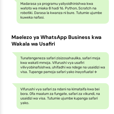
Madarasa ya programu yaliyoidhinishwa kwa
watoto wa miaka 8 hadi 16. Python, Scratch na
robotiki. Darasa la kwanza ni bure. Tutumie ujumbe
kuweka nafasi.
Maelezo ya WhatsApp Business kwa
Wakala wa Usafiri
Tunatengeneza safari zisizosahaulika, safari moja
kwa wakati mmoja. Vifurushi vya usafiri
vilivyobinafsishwa, uhifadhi wa ndege na usaidizi wa
visa. Tupange pamoja safari yako inayofuata! ✈️
Vifurushi vya safari za ndani na kimataifa kwa bei
bora. Ofa maalum za fungate, safari za vikundi, na
usaidizi wa visa. Tutumie ujumbe kupanga safari
yako.