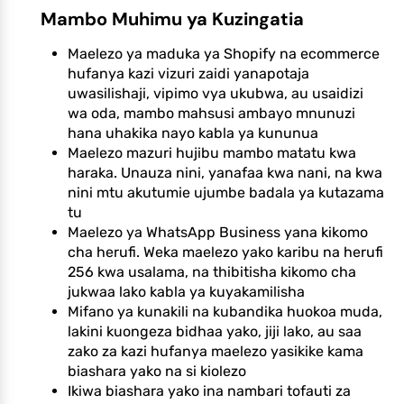
Mambo Muhimu ya Kuzingatia
Maelezo ya maduka ya Shopify na ecommerce
hufanya kazi vizuri zaidi yanapotaja
uwasilishaji, vipimo vya ukubwa, au usaidizi
wa oda, mambo mahsusi ambayo mnunuzi
hana uhakika nayo kabla ya kununua
Maelezo mazuri hujibu mambo matatu kwa
haraka. Unauza nini, yanafaa kwa nani, na kwa
nini mtu akutumie ujumbe badala ya kutazama
tu
Maelezo ya WhatsApp Business yana kikomo
cha herufi. Weka maelezo yako karibu na herufi
256 kwa usalama, na thibitisha kikomo cha
jukwaa lako kabla ya kuyakamilisha
Mifano ya kunakili na kubandika huokoa muda,
lakini kuongeza bidhaa yako, jiji lako, au saa
zako za kazi hufanya maelezo yasikike kama
biashara yako na si kiolezo
Ikiwa biashara yako ina nambari tofauti za