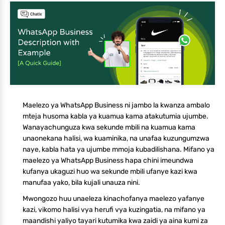
Maelezo ya WhatsApp Business ni jambo la kwanza ambalo
mteja husoma kabla ya kuamua kama atakutumia ujumbe.
Wanayachunguza kwa sekunde mbili na kuamua kama
unaonekana halisi, wa kuaminika, na unafaa kuzungumzwa
naye, kabla hata ya ujumbe mmoja kubadilishana. Mifano ya
maelezo ya WhatsApp Business hapa chini imeundwa
kufanya ukaguzi huo wa sekunde mbili ufanye kazi kwa
manufaa yako, bila kujali unauza nini.
Mwongozo huu unaeleza kinachofanya maelezo yafanye
kazi, vikomo halisi vya herufi vya kuzingatia, na mifano ya
maandishi yaliyo tayari kutumika kwa zaidi ya aina kumi za