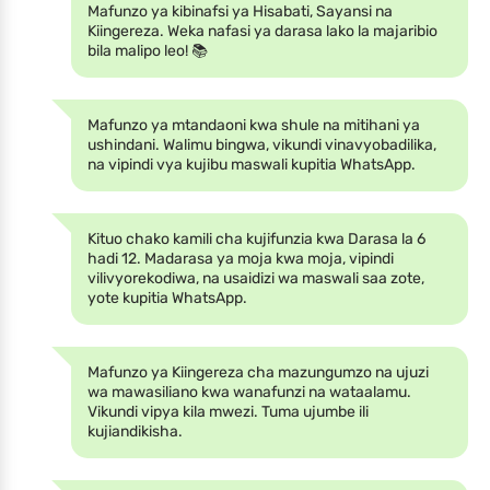
Mafunzo ya kibinafsi ya Hisabati, Sayansi na
Kiingereza. Weka nafasi ya darasa lako la majaribio
bila malipo leo! 📚
Mafunzo ya mtandaoni kwa shule na mitihani ya
ushindani. Walimu bingwa, vikundi vinavyobadilika,
na vipindi vya kujibu maswali kupitia WhatsApp.
Kituo chako kamili cha kujifunzia kwa Darasa la 6
hadi 12. Madarasa ya moja kwa moja, vipindi
vilivyorekodiwa, na usaidizi wa maswali saa zote,
yote kupitia WhatsApp.
Mafunzo ya Kiingereza cha mazungumzo na ujuzi
wa mawasiliano kwa wanafunzi na wataalamu.
Vikundi vipya kila mwezi. Tuma ujumbe ili
kujiandikisha.