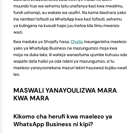
muundo huo wa sehemu tatu unafanya kazi kwa mwalimu,
fundi ushonaji, au wakala wa usafiri. Na kama biashara yako
ina nambari tofauti za WhatsApp kwa kazi tofauti, sehemu
ya kulingana na kusudi hapo juu inatoa kila timu mwanzo
wazi.
Kwa maduka ya Shopify hasa,
Chatix
inaunganisha maelezo
yako ya WhatsApp Business na mazungumzo moja kwa
moja na duka lako, ili wateja wanaotuma ujumbe kuhusu oda
wapate data halisi ya oda ndani ya mazungumzo, si tu
maelezo yanayoonekana mazuri lakini hayawezi kujibu swali
lao.
MASWALI YANAYOULIZWA MARA
KWA MARA
Kikomo cha herufi kwa maelezo ya
WhatsApp Business ni kipi?