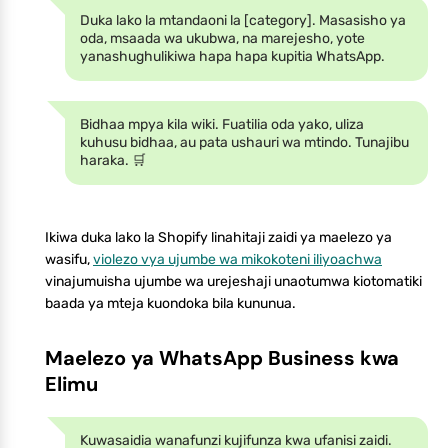
Duka lako la mtandaoni la [category]. Masasisho ya
oda, msaada wa ukubwa, na marejesho, yote
yanashughulikiwa hapa hapa kupitia WhatsApp.
Bidhaa mpya kila wiki. Fuatilia oda yako, uliza
kuhusu bidhaa, au pata ushauri wa mtindo. Tunajibu
haraka. 🛒
Ikiwa duka lako la Shopify linahitaji zaidi ya maelezo ya
wasifu,
violezo vya ujumbe wa mikokoteni iliyoachwa
vinajumuisha ujumbe wa urejeshaji unaotumwa kiotomatiki
baada ya mteja kuondoka bila kununua.
Maelezo ya WhatsApp Business kwa
Elimu
Kuwasaidia wanafunzi kujifunza kwa ufanisi zaidi.