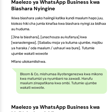
Maelezo ya WhatsApp Business kwa
Biashara Nyingine
Ikiwa biashara yako haiingii katika kundi maalum hapo juu,
kiolezo hiki cha jumla kinafaa kwa biashara nyingi za bidhaa
au huduma.
[Jina la biashara], [unachouza au kufanya] kwa
[wanaolengwa]. [Sababu moja ya kutuma ujumbe, majibu
ya haraka / oda maalum / ushauri wa bure]. Tutumie
ujumbe wakati wowote
Mfano uliokamilishwa.
Bloom & Co, mishumaa iliyotengenezwa kwa mikono
kwa matumizi ya nyumbani na zawadi. Harufu
maalum zinapatikana kwa ombi. Tutumie ujumbe
wakati wowote.
Maelezo ya WhatsApp Business kwa