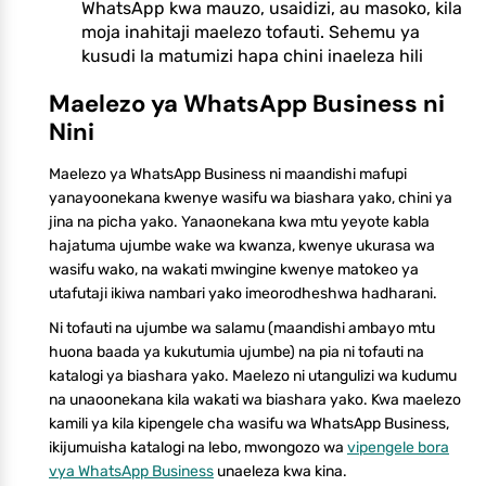
WhatsApp kwa mauzo, usaidizi, au masoko, kila
moja inahitaji maelezo tofauti. Sehemu ya
kusudi la matumizi hapa chini inaeleza hili
Maelezo ya WhatsApp Business ni
Nini
Maelezo ya WhatsApp Business ni maandishi mafupi
yanayoonekana kwenye wasifu wa biashara yako, chini ya
jina na picha yako. Yanaonekana kwa mtu yeyote kabla
hajatuma ujumbe wake wa kwanza, kwenye ukurasa wa
wasifu wako, na wakati mwingine kwenye matokeo ya
utafutaji ikiwa nambari yako imeorodheshwa hadharani.
Ni tofauti na ujumbe wa salamu (maandishi ambayo mtu
huona baada ya kukutumia ujumbe) na pia ni tofauti na
katalogi ya biashara yako. Maelezo ni utangulizi wa kudumu
na unaoonekana kila wakati wa biashara yako. Kwa maelezo
kamili ya kila kipengele cha wasifu wa WhatsApp Business,
ikijumuisha katalogi na lebo, mwongozo wa
vipengele bora
vya WhatsApp Business
unaeleza kwa kina.