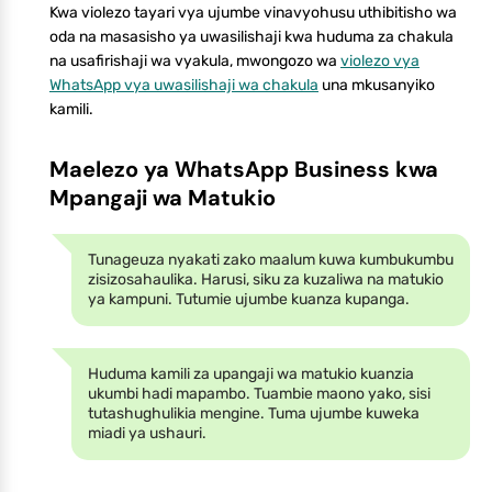
Kwa violezo tayari vya ujumbe vinavyohusu uthibitisho wa
oda na masasisho ya uwasilishaji kwa huduma za chakula
na usafirishaji wa vyakula, mwongozo wa
violezo vya
WhatsApp vya uwasilishaji wa chakula
una mkusanyiko
kamili.
Maelezo ya WhatsApp Business kwa
Mpangaji wa Matukio
Tunageuza nyakati zako maalum kuwa kumbukumbu
zisizosahaulika. Harusi, siku za kuzaliwa na matukio
ya kampuni. Tutumie ujumbe kuanza kupanga.
Huduma kamili za upangaji wa matukio kuanzia
ukumbi hadi mapambo. Tuambie maono yako, sisi
tutashughulikia mengine. Tuma ujumbe kuweka
miadi ya ushauri.