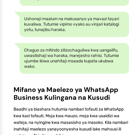
Ushonaji maalum na makusanyo ya mavazi tayari
kuvaliwa. Tutumie vipimo vyako au vinjari katalogi
yetu, tunajibu haraka.
Chaguo za mitindo zilizochaguliwa kwa uangalifu,
uwasilishaji wa haraka, marejesho rahisi. Tutumie
ujumbe ikiwa unahitaji msaada kupata ukubwa
wako.
Mifano ya Maelezo ya WhatsApp
Business Kulingana na Kusudi
Baadhi ya biashara hutumia nambari tofauti za WhatsApp
kwa kazi tofauti. Moja kwa mauzo, moja kwa usaidizi wa
wateja, na nyingine kwa masasisho ya masoko. Kila nambari
inahitaji maelezo yanayoonyesha kusudi lake mahsusi ili