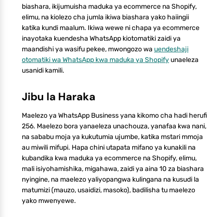
biashara, ikijumuisha maduka ya ecommerce na Shopify,
elimu, na kiolezo cha jumla ikiwa biashara yako haiingii
katika kundi maalum. Ikiwa wewe ni chapa ya ecommerce
inayotaka kuendesha WhatsApp kiotomatiki zaidi ya
maandishi ya wasifu pekee, mwongozo wa
uendeshaji
otomatiki wa WhatsApp kwa maduka ya Shopify
unaeleza
usanidi kamili.
Jibu la Haraka
Maelezo ya WhatsApp Business yana kikomo cha hadi herufi
256. Maelezo bora yanaeleza unachouza, yanafaa kwa nani,
na sababu moja ya kukutumia ujumbe, katika mstari mmoja
au miwili mifupi. Hapa chini utapata mifano ya kunakili na
kubandika kwa maduka ya ecommerce na Shopify, elimu,
mali isiyohamishika, migahawa, zaidi ya aina 10 za biashara
nyingine, na maelezo yaliyopangwa kulingana na kusudi la
matumizi (mauzo, usaidizi, masoko), badilisha tu maelezo
yako mwenyewe.