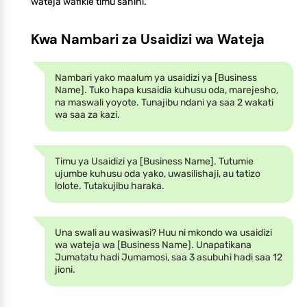
wateja wafikie timu sahihi.
Kwa Nambari za Usaidizi wa Wateja
Nambari yako maalum ya usaidizi ya [Business
Name]. Tuko hapa kusaidia kuhusu oda, marejesho,
na maswali yoyote. Tunajibu ndani ya saa 2 wakati
wa saa za kazi.
Timu ya Usaidizi ya [Business Name]. Tutumie
ujumbe kuhusu oda yako, uwasilishaji, au tatizo
lolote. Tutakujibu haraka.
Una swali au wasiwasi? Huu ni mkondo wa usaidizi
wa wateja wa [Business Name]. Unapatikana
Jumatatu hadi Jumamosi, saa 3 asubuhi hadi saa 12
jioni.