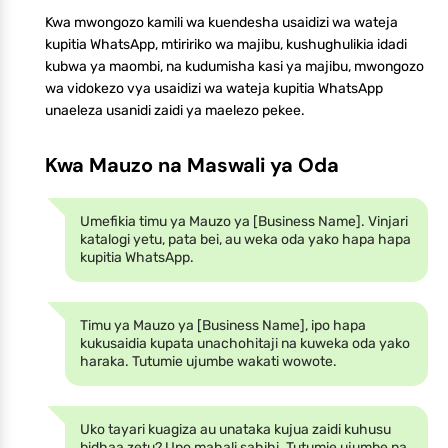
Kwa mwongozo kamili wa kuendesha usaidizi wa wateja
kupitia WhatsApp, mtiririko wa majibu, kushughulikia idadi
kubwa ya maombi, na kudumisha kasi ya majibu, mwongozo
wa vidokezo vya usaidizi wa wateja kupitia WhatsApp
unaeleza usanidi zaidi ya maelezo pekee.
Kwa Mauzo na Maswali ya Oda
Umefikia timu ya Mauzo ya [Business Name]. Vinjari
katalogi yetu, pata bei, au weka oda yako hapa hapa
kupitia WhatsApp.
Timu ya Mauzo ya [Business Name], ipo hapa
kukusaidia kupata unachohitaji na kuweka oda yako
haraka. Tutumie ujumbe wakati wowote.
Uko tayari kuagiza au unataka kujua zaidi kuhusu
bidhaa zetu? Upo mahali sahihi. Tutumie ujumbe na