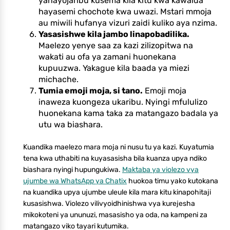
yanayojaribu kusema kila kitu kwa kawaida
hayasemi chochote kwa uwazi. Mstari mmoja
au miwili hufanya vizuri zaidi kuliko aya nzima.
Yasasishwe kila jambo linapobadilika.
Maelezo yenye saa za kazi zilizopitwa na
wakati au ofa ya zamani huonekana
kupuuzwa. Yakague kila baada ya miezi
michache.
Tumia emoji moja, si tano.
Emoji moja
inaweza kuongeza ukaribu. Nyingi mfululizo
huonekana kama taka za matangazo badala ya
utu wa biashara.
Kuandika maelezo mara moja ni nusu tu ya kazi. Kuyatumia
tena kwa uthabiti na kuyasasisha bila kuanza upya ndiko
biashara nyingi hupungukiwa.
Maktaba ya violezo vya
ujumbe wa WhatsApp ya Chatix
huokoa timu yako kutokana
na kuandika upya ujumbe uleule kila mara kitu kinapohitaji
kusasishwa. Violezo vilivyoidhinishwa vya kurejesha
mikokoteni ya ununuzi, masasisho ya oda, na kampeni za
matangazo viko tayari kutumika.