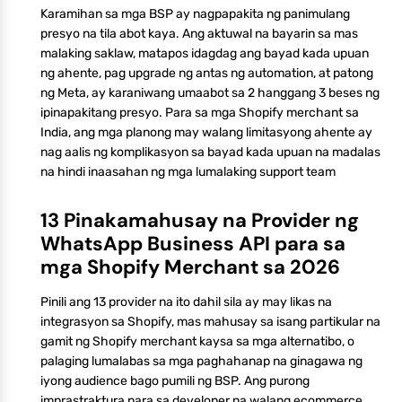
Karamihan sa mga BSP ay nagpapakita ng panimulang
presyo na tila abot kaya. Ang aktuwal na bayarin sa mas
malaking saklaw, matapos idagdag ang bayad kada upuan
ng ahente, pag upgrade ng antas ng automation, at patong
ng Meta, ay karaniwang umaabot sa 2 hanggang 3 beses ng
ipinapakitang presyo. Para sa mga Shopify merchant sa
India, ang mga planong may walang limitasyong ahente ay
nag aalis ng komplikasyon sa bayad kada upuan na madalas
na hindi inaasahan ng mga lumalaking support team
13 Pinakamahusay na Provider ng
WhatsApp Business API para sa
mga Shopify Merchant sa 2026
Pinili ang 13 provider na ito dahil sila ay may likas na
integrasyon sa Shopify, mas mahusay sa isang partikular na
gamit ng Shopify merchant kaysa sa mga alternatibo, o
palaging lumalabas sa mga paghahanap na ginagawa ng
iyong audience bago pumili ng BSP. Ang purong
imprastraktura para sa developer na walang ecommerce