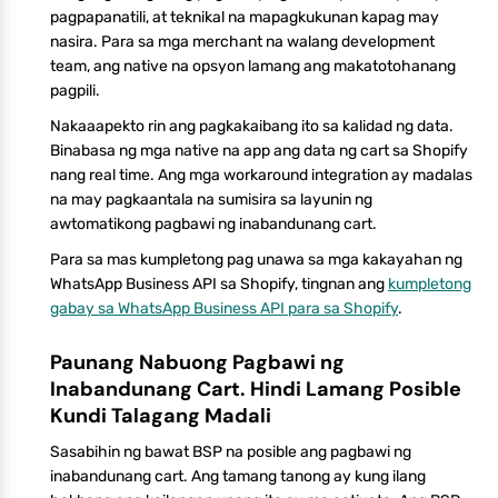
pagpapanatili, at teknikal na mapagkukunan kapag may
nasira. Para sa mga merchant na walang development
team, ang native na opsyon lamang ang makatotohanang
pagpili.
Nakaaapekto rin ang pagkakaibang ito sa kalidad ng data.
Binabasa ng mga native na app ang data ng cart sa Shopify
nang real time. Ang mga workaround integration ay madalas
na may pagkaantala na sumisira sa layunin ng
awtomatikong pagbawi ng inabandunang cart.
Para sa mas kumpletong pag unawa sa mga kakayahan ng
WhatsApp Business API sa Shopify, tingnan ang
kumpletong
gabay sa WhatsApp Business API para sa Shopify
.
Paunang Nabuong Pagbawi ng
Inabandunang Cart. Hindi Lamang Posible
Kundi Talagang Madali
Sasabihin ng bawat BSP na posible ang pagbawi ng
inabandunang cart. Ang tamang tanong ay kung ilang