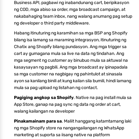
Business API, pagbawi ng inabandunang cart, beripikasyon
ng COD, mga abiso sa order, mga broadcast campaign, at
nakabahaging team inbox, nang walang anumang pag setup
ng developer o third party middleware.
Habang itinuturing ng karamihan sa mga BSP ang Shopify
bilang isa lamang sa maraming integrasyon, itinuturing ng
Chatix ang Shopify bilang pundasyon. Ang mga trigger sa
cart ay gumagana mula sa live na data ng tindahan. Ang
mga segment ng customer ay binubuo mula sa aktuwal na
kasaysayan ng pagbili. Ang mga broadcast ay ipinapadala
sa mga customer na nagbigay ng pahintulot at sinasala
ayon sa kanilang binili at kung kailan sila bumili, hindi lamang
mula sa pag upload ng listahan ng contact.
Pagiging angkop sa Shopify
. Native na pag install mula sa
App Store, ganap na pag sync ng data ng order at cart,
walang kailangan na developer
Pinakamainam para sa
. Maliit hanggang katamtamang laki
ng mga Shopify store na nangangailangan ng WhatsApp
marketing at suporta sa iisang native na platform