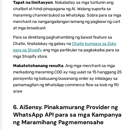
Tapat na limitasyon
. Nakabatay sa mga tuntunin ang
chatbot at hindi pinapagana ng AI. Walang suporta sa
maraming channel bukod sa WhatsApp. Sobra para sa mga
merchant na nangangailangan lamang ng pagbawi ng cart
at mga broadcast
Para sa direktang paghahambing ng bawat feature sa
Chatix, tinatalakay ng gabay na
Chatix kumpara sa Zoko
para sa Shopify
ang mga partikular na pagkakaiba para sa
mga Shopify store.
Makatotohanang resulta
. Ang mga merchant sa mga
merkadong maraming COD ay nag uulat na 15 hanggang 25
porsiyento ng kabuuang buwanang order ay inilalagay sa
pamamagitan ng WhatsApp commerce flow sa loob ng 90
araw
6. AiSensy. Pinakamurang Provider ng
WhatsApp API para sa mga Kampanya
ng Maramihang Pagmemensahe