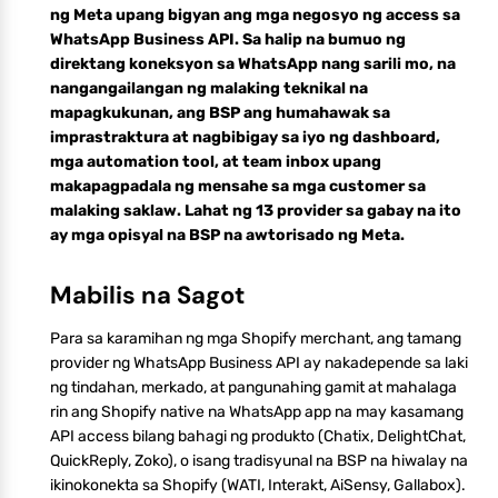
ng Meta upang bigyan ang mga negosyo ng access sa
WhatsApp Business API. Sa halip na bumuo ng
direktang koneksyon sa WhatsApp nang sarili mo, na
nangangailangan ng malaking teknikal na
mapagkukunan, ang BSP ang humahawak sa
imprastraktura at nagbibigay sa iyo ng dashboard,
mga automation tool, at team inbox upang
makapagpadala ng mensahe sa mga customer sa
malaking saklaw. Lahat ng 13 provider sa gabay na ito
ay mga opisyal na BSP na awtorisado ng Meta.
Mabilis na Sagot
Para sa karamihan ng mga Shopify merchant, ang tamang
provider ng WhatsApp Business API ay nakadepende sa laki
ng tindahan, merkado, at pangunahing gamit at mahalaga
rin ang Shopify native na WhatsApp app na may kasamang
API access bilang bahagi ng produkto (Chatix, DelightChat,
QuickReply, Zoko), o isang tradisyunal na BSP na hiwalay na
ikinokonekta sa Shopify (WATI, Interakt, AiSensy, Gallabox).