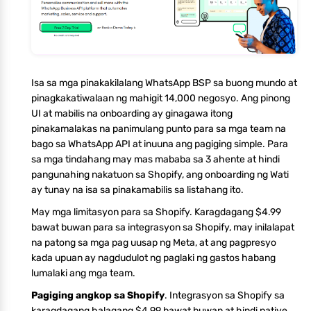
Isa sa mga pinakakilalang WhatsApp BSP sa buong mundo at
pinagkakatiwalaan ng mahigit 14,000 negosyo. Ang pinong
UI at mabilis na onboarding ay ginagawa itong
pinakamalakas na panimulang punto para sa mga team na
bago sa WhatsApp API at inuuna ang pagiging simple. Para
sa mga tindahang may mas mababa sa 3 ahente at hindi
pangunahing nakatuon sa Shopify, ang onboarding ng Wati
ay tunay na isa sa pinakamabilis sa listahang ito.
May mga limitasyon para sa Shopify. Karagdagang $4.99
bawat buwan para sa integrasyon sa Shopify, may inilalapat
na patong sa mga pag uusap ng Meta, at ang pagpresyo
kada upuan ay nagdudulot ng paglaki ng gastos habang
lumalaki ang mga team.
Pagiging angkop sa Shopify
. Integrasyon sa Shopify sa
karagdagang halagang $4.99 bawat buwan at hindi native