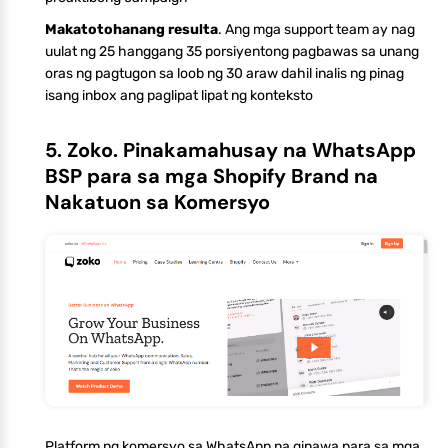
Makatotohanang resulta
. Ang mga support team ay nag
uulat ng 25 hanggang 35 porsiyentong pagbawas sa unang
oras ng pagtugon sa loob ng 30 araw dahil inalis ng pinag
isang inbox ang paglipat lipat ng konteksto
5. Zoko. Pinakamahusay na WhatsApp
BSP para sa mga Shopify Brand na
Nakatuon sa Komersyo
Platform ng komersyo sa WhatsApp na ginawa para sa mga