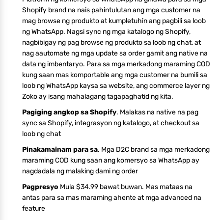
Shopify brand na nais pahintulutan ang mga customer na
mag browse ng produkto at kumpletuhin ang pagbili sa loob
ng WhatsApp. Nagsi sync ng mga katalogo ng Shopify,
nagbibigay ng pag browse ng produkto sa loob ng chat, at
nag aautomate ng mga update sa order gamit ang native na
data ng imbentaryo. Para sa mga merkadong maraming COD
kung saan mas komportable ang mga customer na bumili sa
loob ng WhatsApp kaysa sa website, ang commerce layer ng
Zoko ay isang mahalagang tagapaghatid ng kita.
Pagiging angkop sa Shopify
. Malakas na native na pag
sync sa Shopify, integrasyon ng katalogo, at checkout sa
loob ng chat
Pinakamainam para sa
. Mga D2C brand sa mga merkadong
maraming COD kung saan ang komersyo sa WhatsApp ay
nagdadala ng malaking dami ng order
Pagpresyo
Mula $34.99 bawat buwan. Mas mataas na
antas para sa mas maraming ahente at mga advanced na
feature