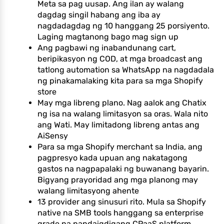
Meta sa pag uusap. Ang ilan ay walang
dagdag singil habang ang iba ay
nagdadagdag ng 10 hanggang 25 porsiyento.
Laging magtanong bago mag sign up
Ang pagbawi ng inabandunang cart,
beripikasyon ng COD, at mga broadcast ang
tatlong automation sa WhatsApp na nagdadala
ng pinakamalaking kita para sa mga Shopify
store
May mga libreng plano. Nag aalok ang Chatix
ng isa na walang limitasyon sa oras. Wala nito
ang Wati. May limitadong libreng antas ang
AiSensy
Para sa mga Shopify merchant sa India, ang
pagpresyo kada upuan ang nakatagong
gastos na nagpapalaki ng buwanang bayarin.
Bigyang prayoridad ang mga planong may
walang limitasyong ahente
13 provider ang sinusuri rito. Mula sa Shopify
native na SMB tools hanggang sa enterprise
grade na pandaigdigang CPaaS platform