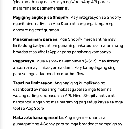
'pinakamahusay na serbisyo ng WhatsApp API para sa
maramihang pagmemensahe'.
Pagiging angkop sa Shopify
. May integrasyon sa Shopify
ngunit hindi native sa App Store at nangangailangan ng
onboarding configuration
Pinakamainam para sa
. Mga Shopify merchant na may
limitadong badyet at pangunahing nakatuon sa maramihang
broadcast sa WhatsApp at pana panahong kampanya
Pagpresyo
. Mula Rs 999 bawat buwan (~$12). May libreng
antas na may limitasyon sa dami. May karagdagang singil
para sa mga advanced na chatbot flow
Tapat na limitasyon
. Ang pagiging kumplikado ng
dashboard ay maaaring makasagabal sa mga team na
walang dating karanasan sa API. Hindi Shopify native at
nangangailangan ng mas maraming pag setup kaysa sa mga
tool sa App Store
Makatotohanang resulta
. Ang mga merchant na
gumagamit ng AiSensy para sa mga broadcast campaign ay