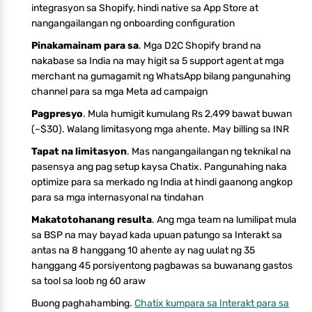
integrasyon sa Shopify, hindi native sa App Store at
nangangailangan ng onboarding configuration
Pinakamainam para sa
. Mga D2C Shopify brand na
nakabase sa India na may higit sa 5 support agent at mga
merchant na gumagamit ng WhatsApp bilang pangunahing
channel para sa mga Meta ad campaign
Pagpresyo
. Mula humigit kumulang Rs 2,499 bawat buwan
(~$30). Walang limitasyong mga ahente. May billing sa INR
Tapat na limitasyon
. Mas nangangailangan ng teknikal na
pasensya ang pag setup kaysa Chatix. Pangunahing naka
optimize para sa merkado ng India at hindi gaanong angkop
para sa mga internasyonal na tindahan
Makatotohanang resulta
. Ang mga team na lumilipat mula
sa BSP na may bayad kada upuan patungo sa Interakt sa
antas na 8 hanggang 10 ahente ay nag uulat ng 35
hanggang 45 porsiyentong pagbawas sa buwanang gastos
sa tool sa loob ng 60 araw
Buong paghahambing.
Chatix kumpara sa Interakt para sa