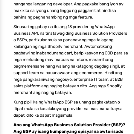
nangangailangan ng developer. Ang pagkakaibang iyon ay
makikita sa iyong unang linggo ng paggamit at hindi sa
pahina ng paghahambing ng mga feature.
Sinusuri ng gabay na ito ang 13 provider ng WhatsApp
Business API, na tinatawag ding Business Solution Providers
o BSPs, partikular mula sa pananaw ng mga talagang
kailangan ng mga Shopify merchant. Awtomatikong
pagbawi ng inabandunang cart, beripikasyon ng COD para sa
mga merkadong may mataas na return, maramihang
pagmemensahe nang walang nakatagong dagdag singil, at
support team na nauunawaan ang ecommerce. Hindi ang
mga pangkaraniwang negosyo, enterprise IT team, at B2B
sales platform ang naging batayan dito. Ang mga Shopify
merchant ang naging batayan.
Kung pipili ka ng WhatsApp BSP sa unang pagkakataon o
lilipat mula sa kasalukuyang provider na mas mahal kaysa
dapat, dito ka dapat magsimula.
Ano ang WhatsApp Business Solution Provider (BSP)?
Ang BSP ay isang kumpanyang opisyal na awtorisado