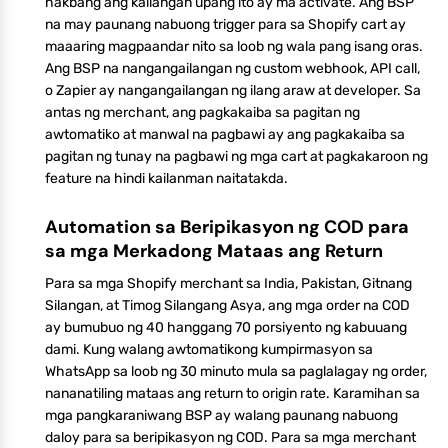
hakbang ang kailangan upang ito ay ma activate. Ang BSP
na may paunang nabuong trigger para sa Shopify cart ay
maaaring magpaandar nito sa loob ng wala pang isang oras.
Ang BSP na nangangailangan ng custom webhook, API call,
o Zapier ay nangangailangan ng ilang araw at developer. Sa
antas ng merchant, ang pagkakaiba sa pagitan ng
awtomatiko at manwal na pagbawi ay ang pagkakaiba sa
pagitan ng tunay na pagbawi ng mga cart at pagkakaroon ng
feature na hindi kailanman naitatakda.
Automation sa Beripikasyon ng COD para
sa mga Merkadong Mataas ang Return
Para sa mga Shopify merchant sa India, Pakistan, Gitnang
Silangan, at Timog Silangang Asya, ang mga order na COD
ay bumubuo ng 40 hanggang 70 porsiyento ng kabuuang
dami. Kung walang awtomatikong kumpirmasyon sa
WhatsApp sa loob ng 30 minuto mula sa paglalagay ng order,
nananatiling mataas ang return to origin rate. Karamihan sa
mga pangkaraniwang BSP ay walang paunang nabuong
daloy para sa beripikasyon ng COD. Para sa mga merchant