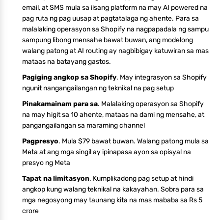
email, at SMS mula sa iisang platform na may AI powered na
pag ruta ng pag uusap at pagtatalaga ng ahente. Para sa
malalaking operasyon sa Shopify na nagpapadala ng sampu
sampung libong mensahe bawat buwan, ang modelong
walang patong at AI routing ay nagbibigay katuwiran sa mas
mataas na batayang gastos.
Pagiging angkop sa Shopify
. May integrasyon sa Shopify
ngunit nangangailangan ng teknikal na pag setup
Pinakamainam para sa
. Malalaking operasyon sa Shopify
na may higit sa 10 ahente, mataas na dami ng mensahe, at
pangangailangan sa maraming channel
Pagpresyo
. Mula $79 bawat buwan. Walang patong mula sa
Meta at ang mga singil ay ipinapasa ayon sa opisyal na
presyo ng Meta
Tapat na limitasyon
. Kumplikadong pag setup at hindi
angkop kung walang teknikal na kakayahan. Sobra para sa
mga negosyong may taunang kita na mas mababa sa Rs 5
crore