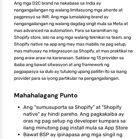
Ang mga D2C brand na nakabase sa India ay
nangangailangan ng walang limitasyong mga ahente at
pagpresyo sa INR. Ang mga lumalaking brand ay
nangangailangan ng walang dagdag singil mula sa Meta at
mas advanced na automation. Para sa karamihan ng
Shopify store, lalo na ang mga walang teknikal na team, ang
Shopify native na app ang may mas mabilis na pag setup,
mas mahusay na integrasyon sa Shopify, at mas praktikal na
pang araw araw na karanasan. Saklaw ng 13 provider sa
ibaba ang bawat sitwasyon at ang framework ng
pagpapasya sa dulo ay tutulong upang paliitin ito sa isang
provider para sa iyong partikular na pangangailangan.
Mahahalagang Punto
Ang "sumusuporta sa Shopify" at "Shopify
native" ay hindi pareho. Ang pagkakaiba ay
oras ng pag setup ng developer kumpara sa
ilang minutong pag install mula sa App Store
Bawat BSP ay ipinapasa ang mga singil ng