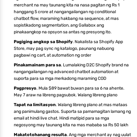
merchant na may taunang kita na nasa pagitan ng Rs 1
hanggang 5 crore at nangangailangan ng conditional
chatbot flow, maraming hakbang na sequence, at mas
sopistikadong segmentation, ang Gallabox ang
pinakaangkop na opsyon sa antas ng presyong ito.
Pagiging angkop sa Shopify
. Nakalista sa Shopify App
Store, may pag sync ng katalogo, paunang nabuong
pagbawi ng cart, at automation ng order
Pinakamainam para sa
. Lumalaking D2C Shopify brand na
nangangailangan ng advanced chatbot automation at
suporta para sa mga merkadong maraming COD
Pagpresyo
. Mula $89 bawat buwan para sa 6 na ahente.
May 7 araw na libreng pagsubok. Walang libreng plano
Tapat na limitasyon
. Walang libreng plano at mas mataas
ang panimulang gastos. Suporta sa pamamagitan lamang ng
email at hindi live chat. Hindi matipid para sa mga
negosyong may taunang kita na mas mababa sa Rs 50 lakh
Makatotohanang resulta
. Ang mga merchant ay nag uulat