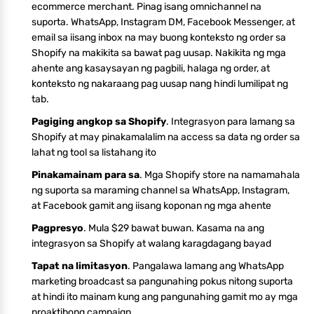
ecommerce merchant. Pinag isang omnichannel na
suporta. WhatsApp, Instagram DM, Facebook Messenger, at
email sa iisang inbox na may buong konteksto ng order sa
Shopify na makikita sa bawat pag uusap. Nakikita ng mga
ahente ang kasaysayan ng pagbili, halaga ng order, at
konteksto ng nakaraang pag uusap nang hindi lumilipat ng
tab.
Pagiging angkop sa Shopify
. Integrasyon para lamang sa
Shopify at may pinakamalalim na access sa data ng order sa
lahat ng tool sa listahang ito
Pinakamainam para sa
. Mga Shopify store na namamahala
ng suporta sa maraming channel sa WhatsApp, Instagram,
at Facebook gamit ang iisang koponan ng mga ahente
Pagpresyo
. Mula $29 bawat buwan. Kasama na ang
integrasyon sa Shopify at walang karagdagang bayad
Tapat na limitasyon
. Pangalawa lamang ang WhatsApp
marketing broadcast sa pangunahing pokus nitong suporta
at hindi ito mainam kung ang pangunahing gamit mo ay mga
proaktibong campaign