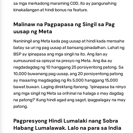
sa mga merkadong maraming COD, ito ay pangunahing
kinakailangan at hindi bonus na feature.
Malinaw na Pagpapasa ng Singil sa Pag
uusap ng Meta
Naniningil ang Meta kada pag uusap at hindi kada mensahe
batay sa uri ng pag uusap at bansang pinadalhan. Lahat ng
BSP ay ipinapasa ang mga singil na ito. Ang ilan ay
sumusunod sa opisyal na presyo ng Meta. Ang iba ay
nagdadagdag ng 10 hanggang 25 porsiyentong patong. Sa
10,000 buwanang pag uusap, ang 20 porsiyentong patong
ay maaaring magdagdag ng Rs 5,000 hanggang 15,000
bawat buwan. Laging direktang itanong. 'Ipinapasa ba ninyo
ang mga singil ng Meta sa orihinal na halaga o may dagdag
na patong?' Kung hindi agad ang sagot, ipagpalagay na may
patong.
Pagpresyong Hindi Lumalaki nang Sobra
Habang Lumalawak. Lalo na para sa India