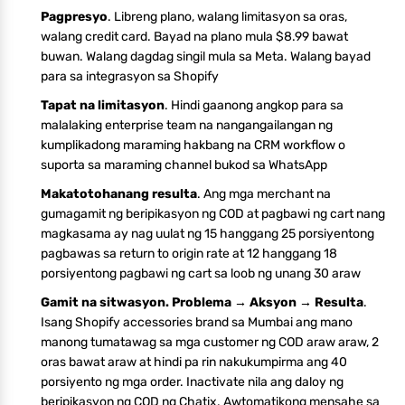
Pagpresyo
. Libreng plano, walang limitasyon sa oras,
walang credit card. Bayad na plano mula $8.99 bawat
buwan. Walang dagdag singil mula sa Meta. Walang bayad
para sa integrasyon sa Shopify
Tapat na limitasyon
. Hindi gaanong angkop para sa
malalaking enterprise team na nangangailangan ng
kumplikadong maraming hakbang na CRM workflow o
suporta sa maraming channel bukod sa WhatsApp
Makatotohanang resulta
. Ang mga merchant na
gumagamit ng beripikasyon ng COD at pagbawi ng cart nang
magkasama ay nag uulat ng 15 hanggang 25 porsiyentong
pagbawas sa return to origin rate at 12 hanggang 18
porsiyentong pagbawi ng cart sa loob ng unang 30 araw
Gamit na sitwasyon. Problema → Aksyon → Resulta
.
Isang Shopify accessories brand sa Mumbai ang mano
manong tumatawag sa mga customer ng COD araw araw, 2
oras bawat araw at hindi pa rin nakukumpirma ang 40
porsiyento ng mga order. Inactivate nila ang daloy ng
beripikasyon ng COD ng Chatix. Awtomatikong mensahe sa