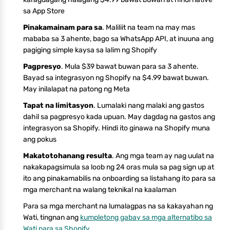
sa App Store
Pinakamainam para sa
. Maliliit na team na may mas
mababa sa 3 ahente, bago sa WhatsApp API, at inuuna ang
pagiging simple kaysa sa lalim ng Shopify
Pagpresyo
. Mula $39 bawat buwan para sa 3 ahente.
Bayad sa integrasyon ng Shopify na $4.99 bawat buwan.
May inilalapat na patong ng Meta
Tapat na limitasyon
. Lumalaki nang malaki ang gastos
dahil sa pagpresyo kada upuan. May dagdag na gastos ang
integrasyon sa Shopify. Hindi ito ginawa na Shopify muna
ang pokus
Makatotohanang resulta
. Ang mga team ay nag uulat na
nakakapagsimula sa loob ng 24 oras mula sa pag sign up at
ito ang pinakamabilis na onboarding sa listahang ito para sa
mga merchant na walang teknikal na kaalaman
Para sa mga merchant na lumalagpas na sa kakayahan ng
Wati, tingnan ang
kumpletong gabay sa mga alternatibo sa
Wati para sa Shopify
.