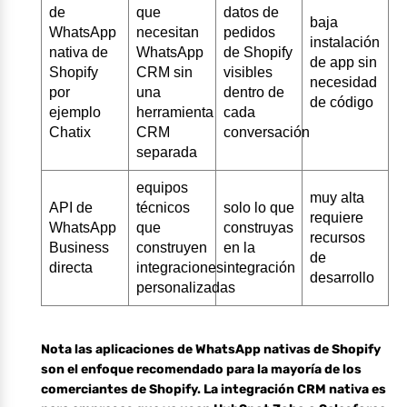
de
que
datos de
baja
WhatsApp
necesitan
pedidos
instalación
nativa de
WhatsApp
de Shopify
de app sin
Shopify
CRM sin
visibles
necesidad
por
una
dentro de
de código
ejemplo
herramienta
cada
Chatix
CRM
conversación
separada
equipos
muy alta
API de
técnicos
solo lo que
requiere
WhatsApp
que
construyas
recursos
Business
construyen
en la
de
directa
integraciones
integración
desarrollo
personalizadas
Nota las aplicaciones de WhatsApp nativas de Shopify
son el enfoque recomendado para la mayoría de los
comerciantes de Shopify. La integración CRM nativa es