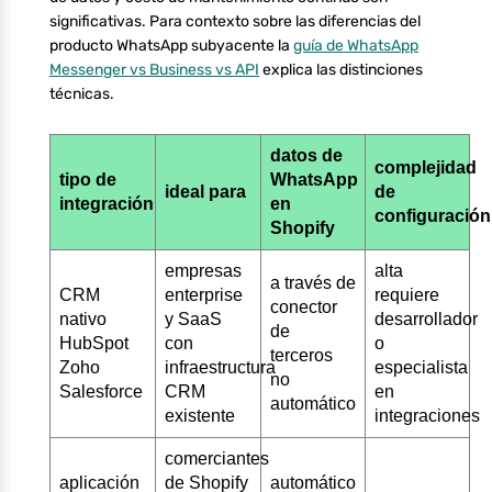
significativas. Para contexto sobre las diferencias del
producto WhatsApp subyacente la
guía de WhatsApp
Messenger vs Business vs API
explica las distinciones
técnicas.
datos de
complejidad
tipo de
WhatsApp
ideal para
de
integración
en
configuración
Shopify
empresas
alta
a través de
CRM
enterprise
requiere
conector
nativo
y SaaS
desarrollador
de
HubSpot
con
o
terceros
Zoho
infraestructura
especialista
no
Salesforce
CRM
en
automático
existente
integraciones
comerciantes
aplicación
de Shopify
automático