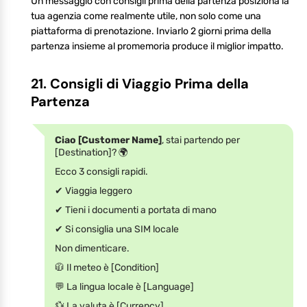
Un messaggio con consigli prima della partenza posiziona la
tua agenzia come realmente utile, non solo come una
piattaforma di prenotazione. Inviarlo 2 giorni prima della
partenza insieme al promemoria produce il miglior impatto.
21. Consigli di Viaggio Prima della
Partenza
Ciao [Customer Name]
, stai partendo per
[Destination]? 🌍
Ecco 3 consigli rapidi.
✔ Viaggia leggero
✔ Tieni i documenti a portata di mano
✔ Si consiglia una SIM locale
Non dimenticare.
🧥 Il meteo è [Condition]
💬 La lingua locale è [Language]
💱 La valuta è [Currency]