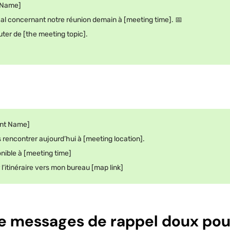
t Name]
cal concernant notre réunion demain à [meeting time]. 📅
uter de [the meeting topic].
ent Name]
s rencontrer aujourd’hui à [meeting location].
nible à [meeting time]
r l’itinéraire vers mon bureau [map link]
e messages de rappel doux pou