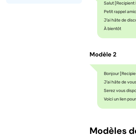
Salut [Recipien
Petit rappel ami
J’ai hâte de disc
À bientôt
Modèle 2
Bonjour [Recipi
J’ai hâte de vou
Serez vous dispo
Voici un lien pou
Modèles d