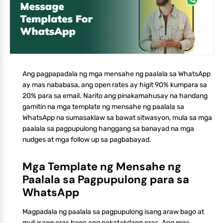
Ang pagpapadala ng mga mensahe ng paalala sa WhatsApp
ay mas nababasa, ang open rates ay higit 90% kumpara sa
20% para sa email. Narito ang pinakamahusay na handang
gamitin na mga template ng mensahe ng paalala sa
WhatsApp na sumasaklaw sa bawat sitwasyon, mula sa mga
paalala sa pagpupulong hanggang sa banayad na mga
nudges at mga follow up sa pagbabayad.
Mga Template ng Mensahe ng
Paalala sa Pagpupulong para sa
WhatsApp
Magpadala ng paalala sa pagpupulong isang araw bago at
muli isang oras bago ang nakatakdang oras. Ang mga