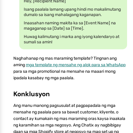
Hey, [Recipient Name]
Isang paalala lamang upang hindi mo makalimutang
dumalo sa isang mahalagang kaganapan.
Inaasahan naming makita ka sa [Event Name] na
magaganap sa [Date] sa [Time].
Huwag kalimutang i marka ang iyong kalendaryo at
sumali sa amin!
Naghahanap ng mas maraming template? Tingnan ang
aming
mga template ng mensahe ng alok para sa WhatsApp
para sa mga promotional na mensahe na maaari mong
ipadala kasabay ng mga paalala.
Konklusyon
Ang manu manong pagsusulat at pagpapadala ng mga
mensahe ng paalala para sa bawat customer, kliyente, o
contact ay kumakain ng mas maraming oras kaysa inaakala
ng karamihan sa mga negosyo. Ang Chatix ay nagbibigay
daan sa mga Shopify store at negosyo na mag set up ng