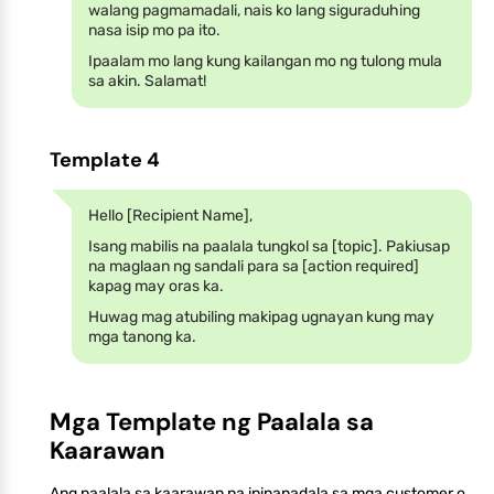
walang pagmamadali, nais ko lang siguraduhing
nasa isip mo pa ito.
Ipaalam mo lang kung kailangan mo ng tulong mula
sa akin. Salamat!
Template 4
Hello [Recipient Name],
Isang mabilis na paalala tungkol sa [topic]. Pakiusap
na maglaan ng sandali para sa [action required]
kapag may oras ka.
Huwag mag atubiling makipag ugnayan kung may
mga tanong ka.
Mga Template ng Paalala sa
Kaarawan
Ang paalala sa kaarawan na ipinapadala sa mga customer o