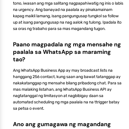
tono, iwasan ang mga salitang nagpapahiwatig ng inis o labis
na urgency. Ang banayad na paalala ay pinakamainam
kapag maikli lamang, isang pangungusap tungkol sa follow
up at isang pangungusap na nag aalok ng tulong. Ipadala ito
sa oras ng trabaho para sa mas magandang tugon.
Paano magpadala ng mga mensahe ng
paalala sa WhatsApp sa maraming
tao?
Ang WhatsApp Business App ay may broadcast lists na
hanggang 256 contact, kung saan ang bawat tatanggap ay
nakakatanggap ng mensahe bilang pribadong chat. Para sa
mas malaking listahan, ang WhatsApp Business API ay
nagtatanggal ng limitasyon at nagbibigay daan sa
automated scheduling ng mga paalala na na ttrigger batay
sa petsa o event.
Ano ang gumagawa ng magandang