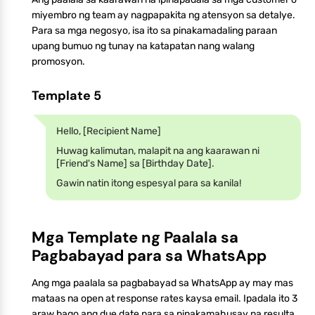
miyembro ng team ay nagpapakita ng atensyon sa detalye.
Para sa mga negosyo, isa ito sa pinakamadaling paraan
upang bumuo ng tunay na katapatan nang walang
promosyon.
Template 5
Hello, [Recipient Name]
Huwag kalimutan, malapit na ang kaarawan ni
[Friend's Name] sa [Birthday Date].
Gawin natin itong espesyal para sa kanila!
Mga Template ng Paalala sa
Pagbabayad para sa WhatsApp
Ang mga paalala sa pagbabayad sa WhatsApp ay may mas
mataas na open at response rates kaysa email. Ipadala ito 3
araw bago ang due date para sa pinakamahusay na resulta.