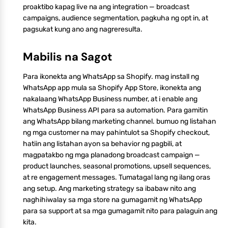
proaktibo kapag live na ang integration — broadcast
campaigns, audience segmentation, pagkuha ng opt in, at
pagsukat kung ano ang nagreresulta.
Mabilis na Sagot
Para ikonekta ang WhatsApp sa Shopify. mag install ng
WhatsApp app mula sa Shopify App Store, ikonekta ang
nakalaang WhatsApp Business number, at i enable ang
WhatsApp Business API para sa automation. Para gamitin
ang WhatsApp bilang marketing channel. bumuo ng listahan
ng mga customer na may pahintulot sa Shopify checkout,
hatiin ang listahan ayon sa behavior ng pagbili, at
magpatakbo ng mga planadong broadcast campaign —
product launches, seasonal promotions, upsell sequences,
at re engagement messages. Tumatagal lang ng ilang oras
ang setup. Ang marketing strategy sa ibabaw nito ang
naghihiwalay sa mga store na gumagamit ng WhatsApp
para sa support at sa mga gumagamit nito para palaguin ang
kita.