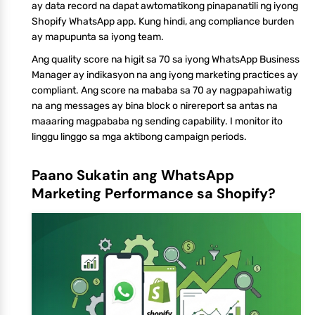
ay data record na dapat awtomatikong pinapanatili ng iyong
Shopify WhatsApp app. Kung hindi, ang compliance burden
ay mapupunta sa iyong team.
Ang quality score na higit sa 70 sa iyong WhatsApp Business
Manager ay indikasyon na ang iyong marketing practices ay
compliant. Ang score na mababa sa 70 ay nagpapahiwatig
na ang messages ay bina block o nirereport sa antas na
maaaring magpababa ng sending capability. I monitor ito
linggu linggo sa mga aktibong campaign periods.
Paano Sukatin ang WhatsApp
Marketing Performance sa Shopify?