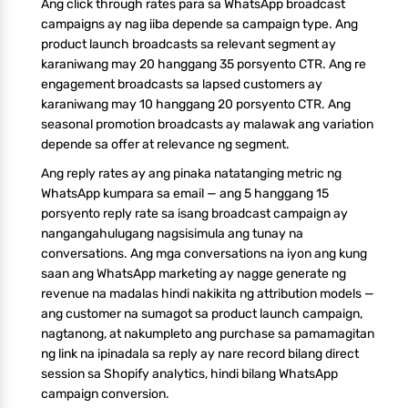
Ang click through rates para sa WhatsApp broadcast
campaigns ay nag iiba depende sa campaign type. Ang
product launch broadcasts sa relevant segment ay
karaniwang may 20 hanggang 35 porsyento CTR. Ang re
engagement broadcasts sa lapsed customers ay
karaniwang may 10 hanggang 20 porsyento CTR. Ang
seasonal promotion broadcasts ay malawak ang variation
depende sa offer at relevance ng segment.
Ang reply rates ay ang pinaka natatanging metric ng
WhatsApp kumpara sa email — ang 5 hanggang 15
porsyento reply rate sa isang broadcast campaign ay
nangangahulugang nagsisimula ang tunay na
conversations. Ang mga conversations na iyon ang kung
saan ang WhatsApp marketing ay nagge generate ng
revenue na madalas hindi nakikita ng attribution models —
ang customer na sumagot sa product launch campaign,
nagtanong, at nakumpleto ang purchase sa pamamagitan
ng link na ipinadala sa reply ay nare record bilang direct
session sa Shopify analytics, hindi bilang WhatsApp
campaign conversion.