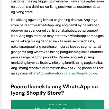
customer na nag trigger ng mensahe. Ikaw ang nagdesisyon
na abutin sila dahil sa kanilang posisyon sa customer data
ng iyong store.
Malaki ang agwat ng kita sa pagitan ng dalawa. Ang mga
store na reactive WhatsApp lang ang gamit ay nakakapag
recover ng abandoned carts at nakababawas ng support
load. Ang mga store na may proactive WhatsApp campaigns
ay nakakagawa ng dagdag na kita mula sa broadcasts,
nakakapagpaulit ng purchase mula sa lapsed segments, at
ginagamit ang WhatsApp bilang pangunahing sales channel
para sa mga bagong produkto. Pareho ang setup. Ang
marketing layer sa ibabaw nito ang lumilikha ng pagkakaiba.
Ang limang reactive automation flows at kung paano ito i set
up ay nasa
WhatsApp automation para sa Shopify guide
.
Paano Ikonekta ang WhatsApp sa
Iyong Shopify Store?