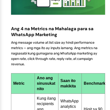
Ang 4 na Metrics na Mahalaga para sa
WhatsApp Marketing
Ang message volume at list size ay hindi performance
metrics — ang mga ito ay inputs lamang. Ang metrics na
nagsasabi kung gumagana ang WhatsApp marketing ay
open rate, click through rate, reply rate, at campaign
revenue.
Ano ang
Saan ito
Metric
sinusukat
Benchmark
makikita
nito
Kung ilang
WhatsApp
recipients
analytics
ang
Higit sa 90