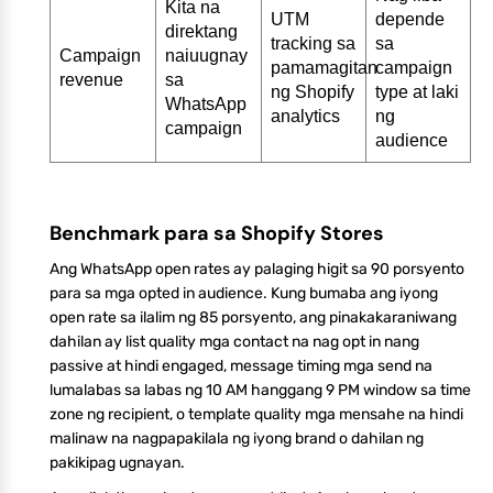
Kita na
UTM
depende
direktang
tracking sa
sa
Campaign
naiuugnay
pamamagitan
campaign
revenue
sa
ng Shopify
type at laki
WhatsApp
analytics
ng
campaign
audience
Benchmark para sa Shopify Stores
Ang WhatsApp open rates ay palaging higit sa 90 porsyento
para sa mga opted in audience. Kung bumaba ang iyong
open rate sa ilalim ng 85 porsyento, ang pinakakaraniwang
dahilan ay list quality mga contact na nag opt in nang
passive at hindi engaged, message timing mga send na
lumalabas sa labas ng 10 AM hanggang 9 PM window sa time
zone ng recipient, o template quality mga mensahe na hindi
malinaw na nagpapakilala ng iyong brand o dahilan ng
pakikipag ugnayan.