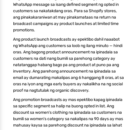
WhatsApp message sa isang defined segment ng opted in
customers sa nakatakdang oras. Para sa Shopify stores,
ang pinakakaraniwan at may pinakamataas na return na
broadcast campaigns ay product launches at limited time
promotions.
Ang product launch broadcasts ay epektibo dahil naaabot
ng WhatsApp ang customers sa loob ng ilang minuto — hindi
oras. Ang bagong product announcement na ipinadala sa
customers na dati nang bumili sa parehong category ay
natatanggap habang bago pa ang product at puno pa ang
inventory. Ang parehong announcement na ipinadala sa
email ay dumarating makalipas ang 6 hanggang 8 oras, at sa
oras na iyon ang mga early buyers ay nakalikha na ng social
proof na nagtutulak ng organic discovery.
Ang promotion broadcasts ay mas epektibo kapag ipinadala
sa specific segment sa halip na buong opted in list. Ang
discount sa women's clothing na ipinadala sa customers na
bumili sa women's category sa nakalipas na 90 days ay mas
mahusay kaysa sa parehong discount na ipinadala sa lahat