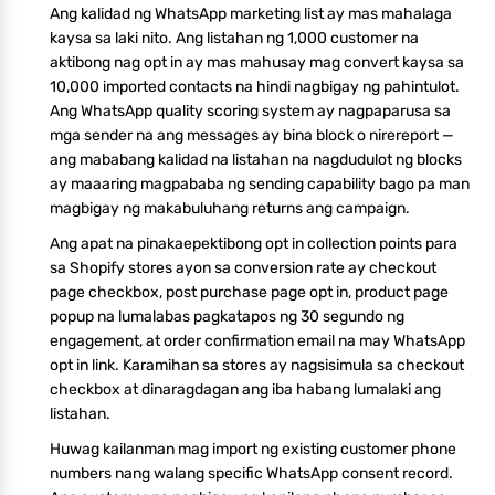
Ang kalidad ng WhatsApp marketing list ay mas mahalaga
kaysa sa laki nito. Ang listahan ng 1,000 customer na
aktibong nag opt in ay mas mahusay mag convert kaysa sa
10,000 imported contacts na hindi nagbigay ng pahintulot.
Ang WhatsApp quality scoring system ay nagpaparusa sa
mga sender na ang messages ay bina block o nirereport —
ang mababang kalidad na listahan na nagdudulot ng blocks
ay maaaring magpababa ng sending capability bago pa man
magbigay ng makabuluhang returns ang campaign.
Ang apat na pinakaepektibong opt in collection points para
sa Shopify stores ayon sa conversion rate ay checkout
page checkbox, post purchase page opt in, product page
popup na lumalabas pagkatapos ng 30 segundo ng
engagement, at order confirmation email na may WhatsApp
opt in link. Karamihan sa stores ay nagsisimula sa checkout
checkbox at dinaragdagan ang iba habang lumalaki ang
listahan.
Huwag kailanman mag import ng existing customer phone
numbers nang walang specific WhatsApp consent record.