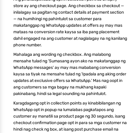
store ay ang checkout page. Ang checkbox sa checkout —
inilalagay sa pagitan ng contact details at payment section
— na humihingi ng pahintulot sa customer para
makatanggap ng WhatsApp updates at offers ay may mas
mataas na conversion rate kaysa sa iba pang placement
dahil engaged na ang customer at naglalagay na ng kanilang
phone number.
Mahalaga ang wording ng checkbox. Ang malabong
mensahe tulad ng 'Sumasang ayon ako na makatanggap ng
WhatsApp messages' ay may mas mababang conversion
kaysa sa tiyak na mensahe tulad ng 'Ipadala ang aking order
updates at exclusive offers sa WhatsApp.' Mas nag oopt in
ang customers sa mga bagay na mukhang kapaki
pakinabang, hindi sa legal sounding na pahintulot.
Karagdagang opt in collection points ay kinabibilangan ng
WhatsApp opt in popup na lumalabas pagkatapos ang
customer ay manatili sa product page ng 30 segundo, isang
checkout confirmation page opt in para sa mga customer na
hindi nag check ng box, at isang post purchase email na