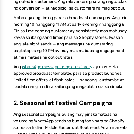
ng opted in customers. Ang relevance signal ang nagtutulak
ng conversion — at nagpipigil sa customers na mag opt out.
Mahalaga ang timing para sa broadcast campaigns. Ang mid
morning 10 hanggang 11 AM at early evening 7 hanggang 8
PM sa time zone ng customer ay consistently mas mahusay
kaysa sa ibang send times para sa Shopify stores. Iwasan
ang late night sends — ang messages na dumarating
pagkatapos ng 10 PM ay may mas mababang engagement
at mas mataas na opt out rates.
Ang
WhatsApp message templates library
ay may Meta
approved broadcast templates para sa product launches,
limited time offers, at flash sales — handang i customise at
ipadala nang hindi na kailangang magsulat mula sa simula.
2. Seasonal at Festival Campaigns
Ang seasonal campaigns ay ang may pinakamataas na
volume ng WhatsApp sends sa buong taon para sa Shopify
stores sa Indian, Middle Eastern, at Southeast Asian markets