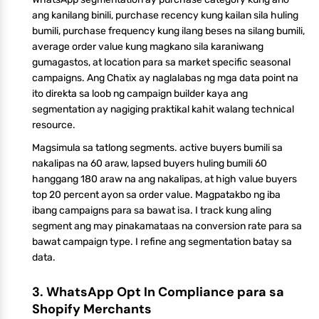
ang kanilang binili, purchase recency kung kailan sila huling
bumili, purchase frequency kung ilang beses na silang bumili,
average order value kung magkano sila karaniwang
gumagastos, at location para sa market specific seasonal
campaigns. Ang Chatix ay naglalabas ng mga data point na
ito direkta sa loob ng campaign builder kaya ang
segmentation ay nagiging praktikal kahit walang technical
resource.
Magsimula sa tatlong segments. active buyers bumili sa
nakalipas na 60 araw, lapsed buyers huling bumili 60
hanggang 180 araw na ang nakalipas, at high value buyers
top 20 percent ayon sa order value. Magpatakbo ng iba
ibang campaigns para sa bawat isa. I track kung aling
segment ang may pinakamataas na conversion rate para sa
bawat campaign type. I refine ang segmentation batay sa
data.
3. WhatsApp Opt In Compliance para sa
Shopify Merchants