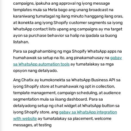
campaigns, ipakuha ang approval ng iyong message
templates mula sa Meta bago ang unang broadcast na
karaniwang tumatagal ng ilang minuto hanggang ilang oras,
at ikonekta ang iyong Shopify customer segments sa iyong
WhatsApp contact lists upang ang campaigns ay ma target
ayon sa purchase behavior sa halip na ipadala sa buong
listahan.
Para sa paghahambing ng mga Shopify WhatsApp apps na
humahawak sa setup na ito, ang pinakamahusay na
gabay
sa WhatsApp automation tools
ay tumatalakay sa mga
opsyon nang detalyado.
Ang Chatix ay kumokonekta sa WhatsApp Business API sa
iyong Shopify store at humahawak ng opt in collection,
template management, campaign scheduling, at audience
segmentation mula sa iisang dashboard. Para sa
detalyadong setup ng chat widget at WhatsApp button sa
iyong Shopify store, ang
gabay sa WhatsApp integration
with website
ay tumatalakay sa placement, welcome
messages, at testing