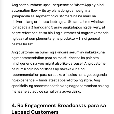
Ang post purchase upsell sequence sa WhatsApp ay hindi
automation flow — ito ay planadong campaign na
ipinapadala sa segment ng customers na na mark na
delivered ang orders sa loob ng partikular na time window.
Ipinapadala 3 hanggang 5 araw pagkatapos ng delivery, at
nagre reference ito sa binili ng customer at nagrerekomenda
ng tiyak at complementary na produkto — hindi general
bestseller list.
Ang customer na bumili ng skincare serum ay nakakakuha
ng recommendation para sa moisturizer na ka pair nito —
hindi generic na you might also like carousel. Ang customer
na bumili ng running shoes ay nakakakuha ng
recommendation para sa socks o insoles na nagpapaganda
ng experience — hindi latest apparel drop ng store. Ang
specificity ng recommendation ang nagpaparamdam na ang
mensahe ay advice sa halip na advertising.
4. Re Engagement Broadcasts para sa
Lapsed Customers