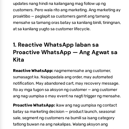
updates nang hindi na kailangang mag follow up ng
customers. Pero wala rito ang marketing. Ang marketing ay
proaktibo — paglapit sa customers gamit ang tamang
mensahe sa tamang oras batay sa kanilang binili, tiningnan,
at sa kanilang yugto sa customer lifecycle.
1. Reactive WhatsApp laban sa
Proactive WhatsApp — Ang Agwat sa
Kita
Reactive WhatsApp:
nagmemensahe ang customer,
sumasagot ka. Naipapadala ang order, may automated
notification. May abandoned cart, may recovery message.
Ito ay mga tugon sa aksyon ng customer — ang customer
ang nag uumpisa o may event na nagti trigger ng mensahe.
Proactive WhatsApp:
ikaw ang nag uumpisa ng contact
batay sa marketing decision — product launch, seasonal
sale, segment ng customers na bumili sa isang category
tatlong buwan na ang nakalipas. Walang aksyon ang