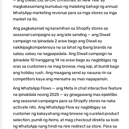
— ang Diwali, Eid, BFCM, Christmas, at New Year ay
magkakasamang bumubuo ng malaking bahagi ng annual
WhatsApp marketing revenue para sa mga stores sa mga
market na ito.
Ang pagkakamali ng karamihan sa Shopify stores sa
seasonal campaigns ay ang late sending — ang Diwali
campaign na ipinadala 2 araw bago ang Diwali ay
nakikipagkompetensya na sa lahat ng ibang brands na
sabay sabay na nagpapadala. Ang Diwali campaign na
ipinadala 10 hanggang 14 na araw bago ay nagbibigay ng
oras sa customers na mag browse, mag isip, at bumili bago
ang holiday rush. Ang maagang send ay nauuna rin sa
competitors kaya ang mensahe ay mas napapansin.
Ang WhatsApp Flows — ang Meta in chat interactive feature
na ipinakilala noong 2025 — ay ginagawang mas epektibo
ang seasonal campaigns para sa Shopify stores na naka
activate nito. Ang WhatsApp Flow ay nagbibigay sa
customer ng kakayahang mag browse ng curated product
selection, pumili ng items, at mag checkout direkta sa loob
ng WhatsApp nang hindi na nire redirect sa store. Para sa