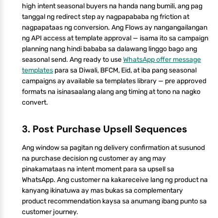
high intent seasonal buyers na handa nang bumili, ang pag
tanggal ng redirect step ay nagpapababa ng friction at
nagpapataas ng conversion. Ang Flows ay nangangailangan
ng API access at template approval — isama ito sa campaign
planning nang hindi bababa sa dalawang linggo bago ang
seasonal send. Ang ready to use
WhatsApp offer message
templates
para sa Diwali, BFCM, Eid, at iba pang seasonal
campaigns ay available sa templates library — pre approved
formats na isinasaalang alang ang timing at tono na nagko
convert.
3. Post Purchase Upsell Sequences
Ang window sa pagitan ng delivery confirmation at susunod
na purchase decision ng customer ay ang may
pinakamataas na intent moment para sa upsell sa
WhatsApp. Ang customer na kakareceive lang ng product na
kanyang ikinatuwa ay mas bukas sa complementary
product recommendation kaysa sa anumang ibang punto sa
customer journey.