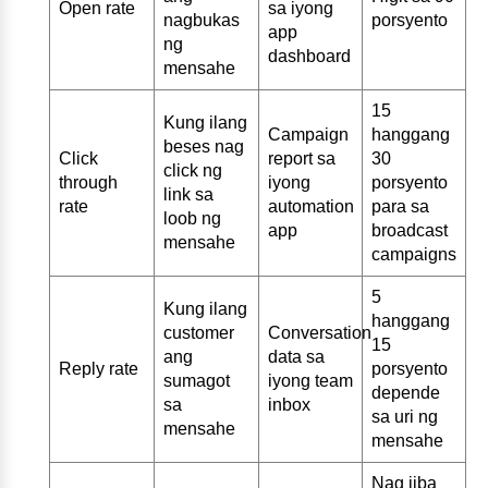
Open rate
sa iyong
nagbukas
porsyento
app
ng
dashboard
mensahe
15
Kung ilang
Campaign
hanggang
beses nag
Click
report sa
30
click ng
through
iyong
porsyento
link sa
rate
automation
para sa
loob ng
app
broadcast
mensahe
campaigns
5
Kung ilang
hanggang
customer
Conversation
15
ang
data sa
Reply rate
porsyento
sumagot
iyong team
depende
sa
inbox
sa uri ng
mensahe
mensahe
Nag iiba