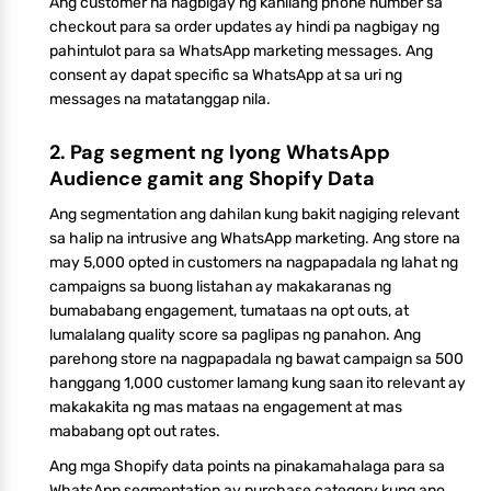
Ang customer na nagbigay ng kanilang phone number sa
checkout para sa order updates ay hindi pa nagbigay ng
pahintulot para sa WhatsApp marketing messages. Ang
consent ay dapat specific sa WhatsApp at sa uri ng
messages na matatanggap nila.
2. Pag segment ng Iyong WhatsApp
Audience gamit ang Shopify Data
Ang segmentation ang dahilan kung bakit nagiging relevant
sa halip na intrusive ang WhatsApp marketing. Ang store na
may 5,000 opted in customers na nagpapadala ng lahat ng
campaigns sa buong listahan ay makakaranas ng
bumababang engagement, tumataas na opt outs, at
lumalalang quality score sa paglipas ng panahon. Ang
parehong store na nagpapadala ng bawat campaign sa 500
hanggang 1,000 customer lamang kung saan ito relevant ay
makakakita ng mas mataas na engagement at mas
mababang opt out rates.
Ang mga Shopify data points na pinakamahalaga para sa
WhatsApp segmentation ay purchase category kung ano