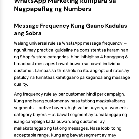
WhatsApp Marketing kumpara sa
Nagpapaflag ng Numbers
Message Frequency Kung Gaano Kadalas
ang Sobra
Walang universal rule sa WhatsApp message frequency —
ngunit may practical guideline na consistent sa karamihan
ng Shopify store categories. hindi hihigit sa 4 hanggang 6
broadcast messages bawat buwan sa bawat individual
customer. Lampas sa threshold na ito, ang opt out rates ay
patuloy na tumataas kahit gaano pa kaganda ang message
quality.
Ang frequency rule ay per customer, hindi per campaign.
Kung ang isang customer ay nasa tatlong magkakaibang
segments — active buyers, high value buyers, at women's
category buyers — at bawat segment ay tumatanggap ng
isang campaign kada buwan, ang customer ay
makakatanggap ng tatlong messages. Nasa loob ito ng
acceptable range. Kung ang bawat segment ay may