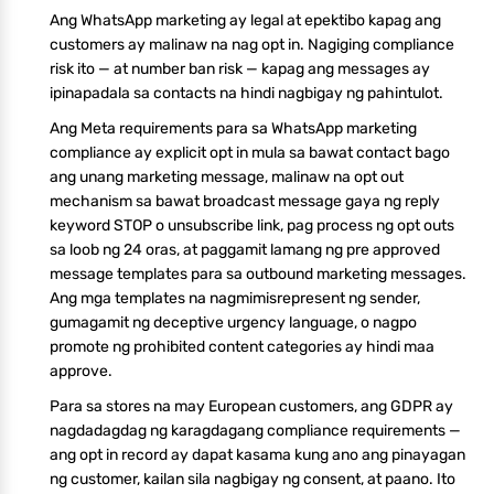
Ang WhatsApp marketing ay legal at epektibo kapag ang
customers ay malinaw na nag opt in. Nagiging compliance
risk ito — at number ban risk — kapag ang messages ay
ipinapadala sa contacts na hindi nagbigay ng pahintulot.
Ang Meta requirements para sa WhatsApp marketing
compliance ay explicit opt in mula sa bawat contact bago
ang unang marketing message, malinaw na opt out
mechanism sa bawat broadcast message gaya ng reply
keyword STOP o unsubscribe link, pag process ng opt outs
sa loob ng 24 oras, at paggamit lamang ng pre approved
message templates para sa outbound marketing messages.
Ang mga templates na nagmimisrepresent ng sender,
gumagamit ng deceptive urgency language, o nagpo
promote ng prohibited content categories ay hindi maa
approve.
Para sa stores na may European customers, ang GDPR ay
nagdadagdag ng karagdagang compliance requirements —
ang opt in record ay dapat kasama kung ano ang pinayagan
ng customer, kailan sila nagbigay ng consent, at paano. Ito