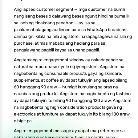
Ang lapsed customer segment — mga customer na bumili
nang isang beses o dalawang beses ngunit hindi na bumalik
sa loob ng itinakdang panahon — ay isa sa
pinakamahalagang audience para sa WhatsApp broadcast
campaign. Kilala na nila ang store, nakapagsagawa na sila ng
purchase, at mas mababa ang hadlang para sa
pangalawang pagbili kaysa sa unang pagbili.
Ang tamang re engagement window ay nakadepende sa
natural na repurchase cycle ng iyong store. Ang store na
nagbebenta ng consumable products gaya ng skincare,
supplements, at coffee ay dapat tukuyin ang lapsed bilang
60 hanggang 90 araw — humigit kumulang sa oras na
nauubos ang produkto. Ang store na nagbebenta ng fashion
ay dapat tukuyin ito bilang 90 hanggang 120 araw. Ang store
na nagbebenta ng high consideration products gaya ng
electronics at furniture ay dapat tukuyin ito bilang 180 araw
o higit pa.
Ang re engagement message ay dapat mag reference sa
nakaraang purchase category, hindi sa partikular na