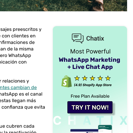
ajes preescritos y
 con clientes en
onfirmaciones de
nan de la misma
 pero WhatsApp
nicación con
 relaciones y
ientes cambian de
hatsApp es el canal
estas llegan más
e confianza que evita
 que cubren cada
y la reactivación.