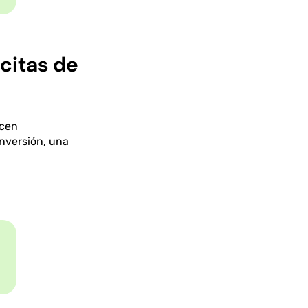
citas de
ucen
nversión, una