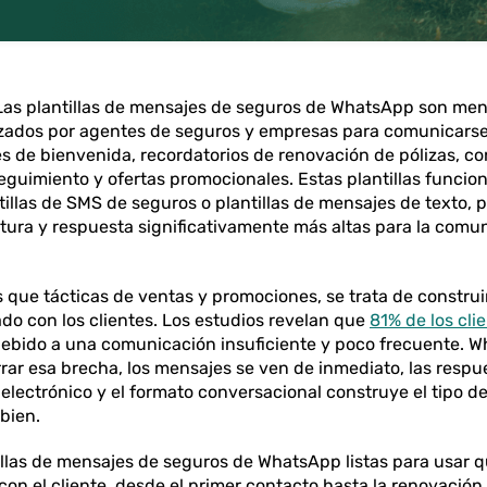
as plantillas de mensajes de seguros de WhatsApp son mens
lizados por agentes de seguros y empresas para comunicarse
s de bienvenida, recordatorios de renovación de pólizas, c
eguimiento y ofertas promocionales. Estas plantillas funcio
tillas de SMS de seguros o plantillas de mensajes de texto,
rtura y respuesta significativamente más altas para la comu
que tácticas de ventas y promociones, se trata de construir
o con los clientes. Los estudios revelan que
81% de los cl
ebido a una comunicación insuficiente y poco frecuente. W
rar esa brecha, los mensajes se ven de inmediato, las respu
 electrónico y el formato conversacional construye el tipo d
bien.
tillas de mensajes de seguros de WhatsApp listas para usar
con el cliente, desde el primer contacto hasta la renovación 