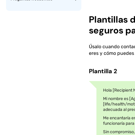
Plantillas
seguros p
Úsalo cuando contac
eres y cómo puedes 
Plantilla 2
Hola [Recipient
Mi nombre es [A
[life/health/mot
adecuada al prec
Me encantaría en
funcionaría para
Sin compromiso,