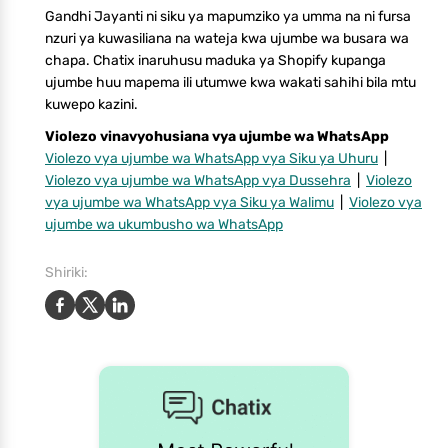
Gandhi Jayanti ni siku ya mapumziko ya umma na ni fursa
nzuri ya kuwasiliana na wateja kwa ujumbe wa busara wa
chapa. Chatix inaruhusu maduka ya Shopify kupanga
ujumbe huu mapema ili utumwe kwa wakati sahihi bila mtu
kuwepo kazini.
Violezo vinavyohusiana vya ujumbe wa WhatsApp
Violezo vya ujumbe wa WhatsApp vya Siku ya Uhuru
|
Violezo vya ujumbe wa WhatsApp vya Dussehra
|
Violezo
vya ujumbe wa WhatsApp vya Siku ya Walimu
|
Violezo vya
ujumbe wa ukumbusho wa WhatsApp
Shiriki: