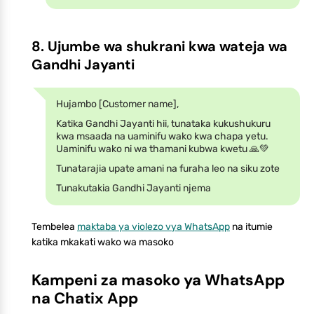
8. Ujumbe wa shukrani kwa wateja wa
Gandhi Jayanti
Hujambo [Customer name],
Katika Gandhi Jayanti hii, tunataka kukushukuru
kwa msaada na uaminifu wako kwa chapa yetu.
Uaminifu wako ni wa thamani kubwa kwetu 🙏💚
Tunatarajia upate amani na furaha leo na siku zote
Tunakutakia Gandhi Jayanti njema
Tembelea
maktaba ya violezo vya WhatsApp
na itumie
katika mkakati wako wa masoko
Kampeni za masoko ya WhatsApp
na Chatix App