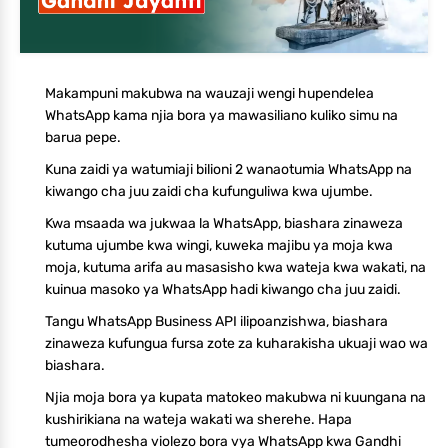
Makampuni makubwa na wauzaji wengi hupendelea
WhatsApp kama njia bora ya mawasiliano kuliko simu na
barua pepe.
Kuna zaidi ya watumiaji bilioni 2 wanaotumia WhatsApp na
kiwango cha juu zaidi cha kufunguliwa kwa ujumbe.
Kwa msaada wa jukwaa la WhatsApp, biashara zinaweza
kutuma ujumbe kwa wingi, kuweka majibu ya moja kwa
moja, kutuma arifa au masasisho kwa wateja kwa wakati, na
kuinua masoko ya WhatsApp hadi kiwango cha juu zaidi.
Tangu WhatsApp Business API ilipoanzishwa, biashara
zinaweza kufungua fursa zote za kuharakisha ukuaji wao wa
biashara.
Njia moja bora ya kupata matokeo makubwa ni kuungana na
kushirikiana na wateja wakati wa sherehe. Hapa
tumeorodhesha violezo bora vya WhatsApp kwa Gandhi