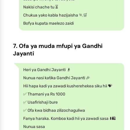
Nakisi chache tu ⏳
Chukua yako kabla hazijaisha 🏃🛒
Bofya kupata maelezo zaidi
7. Ofa ya muda mfupi ya Gandhi
Jayanti
Heri ya Gandhi Jayanti 👴
Nunua nasi katika Gandhi Jayanti 🎉
Hii hapa kadi ya zawadi kusherehekea siku hii 💝
✅ Thamani ya Rs 1000
✅ Usafirishaji bure
✅ Ofa kwa bidhaa zilizochaguliwa
Fanya haraka. Komboa kadi hii ya zawadi sasa ⬇️🛍️
Nunua sasa