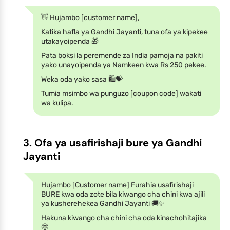
👋 Hujambo [customer name],
Katika hafla ya Gandhi Jayanti, tuna ofa ya kipekee
utakayoipenda 🎁
Pata boksi la peremende za India pamoja na pakiti
yako unayoipenda ya Namkeen kwa Rs 250 pekee.
Weka oda yako sasa 🛍️💝
Tumia msimbo wa punguzo [coupon code] wakati
wa kulipa.
3. Ofa ya usafirishaji bure ya Gandhi
Jayanti
Hujambo [Customer name] Furahia usafirishaji
BURE kwa oda zote bila kiwango cha chini kwa ajili
ya kusherehekea Gandhi Jayanti 🚚✨
Hakuna kiwango cha chini cha oda kinachohitajika
🤩