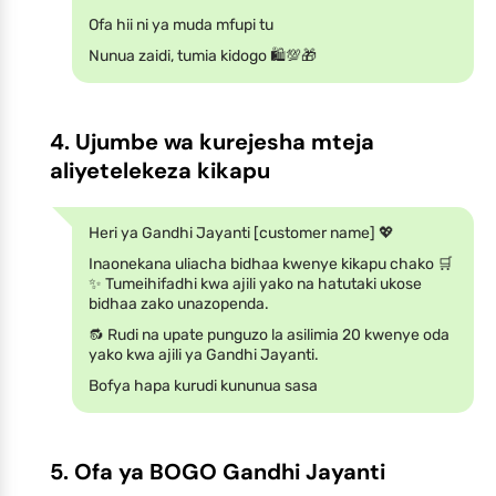
Ofa hii ni ya muda mfupi tu
Nunua zaidi, tumia kidogo 🛍️💯🎁
4. Ujumbe wa kurejesha mteja
aliyetelekeza kikapu
Heri ya Gandhi Jayanti [customer name] 💖
Inaonekana uliacha bidhaa kwenye kikapu chako 🛒
✨ Tumeihifadhi kwa ajili yako na hatutaki ukose
bidhaa zako unazopenda.
🔂 Rudi na upate punguzo la asilimia 20 kwenye oda
yako kwa ajili ya Gandhi Jayanti.
Bofya hapa kurudi kununua sasa
5. Ofa ya BOGO Gandhi Jayanti