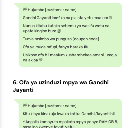
👋 Hujambo [customer name],
Gandhi Jayanti imefika na pia ofa yetu maalum 🎊
Nunua kitabu kutoka sehemu ya wasifu wetu na
upate kingine bure 📗
Tumia msimbo wa punguzo [coupon code]
Ofa ya muda mfupi, fanya haraka 🛍️
Usikose ofa hii maalum kusherehekea amani, umoja
na akiba 💚
6. Ofa ya uzinduzi mpya wa Gandhi
Jayanti
👋 Hujambo [customer name],
Kitu kipya kinakuja kwako katika Gandhi Jayanti hii
⚡️Angalia kompyuta mpakato mpya yenye RAM GB 8,
sasa ipo kwenye tovuti yetu