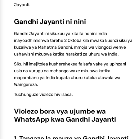
Jayanti.
Gandhi Jayanti ni nini
Gandhi Jayanti ni sikukuu ya kitaifa nchini India
inayoadhimishwa tarehe 2 Oktoba kila mwaka kuenzi siku ya
kuzaliwa ya Mahatma Gandhi, mmoja wa viongozi wenye
ushawishi mkubwa katika harakati za uhuru wa India.
Siku hii imejitolea kusherehekea falsafa yake ya upinzani
usio na vurugu na mchango wake mkubwa katika
mapambano ya India kupata uhuru kutoka utawala wa
Waingereza.
Tuchunguze violezo hivi sasa.
Violezo bora vya ujumbe wa
WhatsApp kwa Gandhi Jayanti
1. Tangazo la mauzo ya Gandhi Jayanti