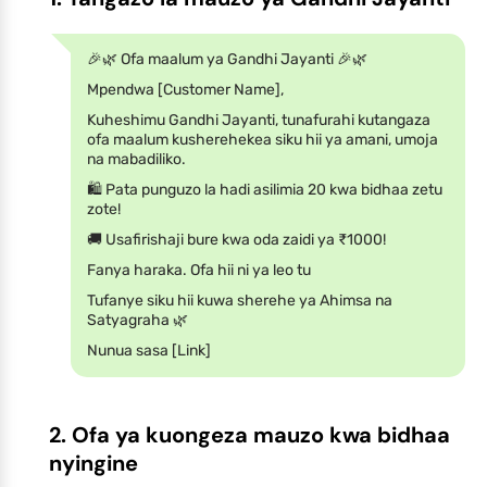
🎉🌿 Ofa maalum ya Gandhi Jayanti 🎉🌿
Mpendwa [Customer Name],
Kuheshimu Gandhi Jayanti, tunafurahi kutangaza
ofa maalum kusherehekea siku hii ya amani, umoja
na mabadiliko.
🛍️ Pata punguzo la hadi asilimia 20 kwa bidhaa zetu
zote!
🚚 Usafirishaji bure kwa oda zaidi ya ₹1000!
Fanya haraka. Ofa hii ni ya leo tu
Tufanye siku hii kuwa sherehe ya Ahimsa na
Satyagraha 🌿
Nunua sasa [Link]
2. Ofa ya kuongeza mauzo kwa bidhaa
nyingine