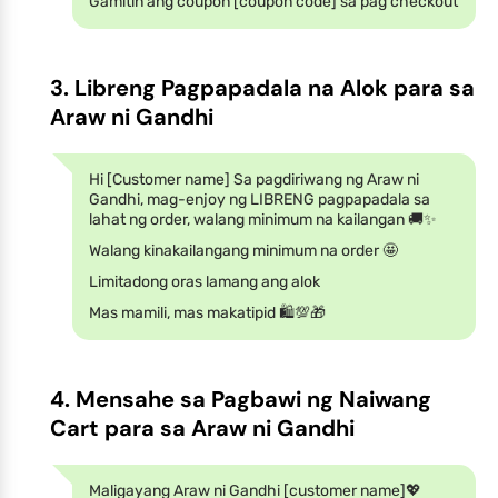
Gamitin ang coupon [coupon code] sa pag checkout
3. Libreng Pagpapadala na Alok para sa
Araw ni Gandhi
Hi [Customer name] Sa pagdiriwang ng Araw ni
Gandhi, mag-enjoy ng LIBRENG pagpapadala sa
lahat ng order, walang minimum na kailangan 🚚✨
Walang kinakailangang minimum na order 🤩
Limitadong oras lamang ang alok
Mas mamili, mas makatipid 🛍️💯🎁
4. Mensahe sa Pagbawi ng Naiwang
Cart para sa Araw ni Gandhi
Maligayang Araw ni Gandhi [customer name]💖