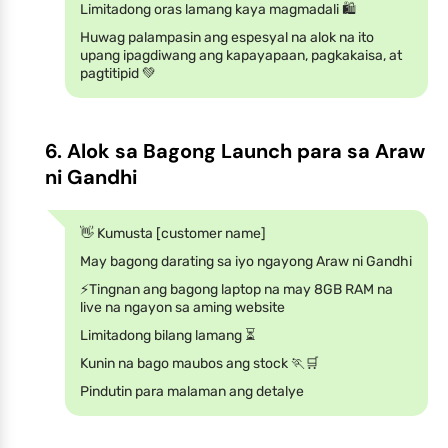
Limitadong oras lamang kaya magmadali 🛍️
Huwag palampasin ang espesyal na alok na ito
upang ipagdiwang ang kapayapaan, pagkakaisa, at
pagtitipid 💚
6. Alok sa Bagong Launch para sa Araw
ni Gandhi
👋 Kumusta [customer name]
May bagong darating sa iyo ngayong Araw ni Gandhi
⚡️Tingnan ang bagong laptop na may 8GB RAM na
live na ngayon sa aming website
Limitadong bilang lamang ⏳
Kunin na bago maubos ang stock 🏃🛒
Pindutin para malaman ang detalye