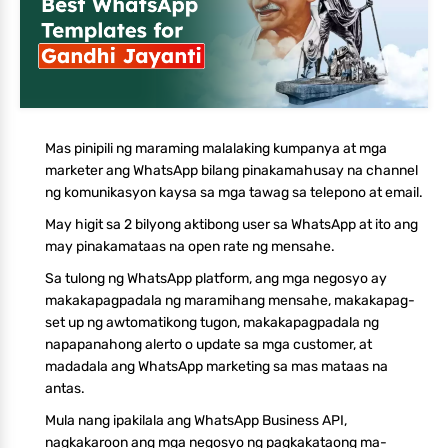
Mas pinipili ng maraming malalaking kumpanya at mga
marketer ang WhatsApp bilang pinakamahusay na channel
ng komunikasyon kaysa sa mga tawag sa telepono at email.
May higit sa 2 bilyong aktibong user sa WhatsApp at ito ang
may pinakamataas na open rate ng mensahe.
Sa tulong ng WhatsApp platform, ang mga negosyo ay
makakapagpadala ng maramihang mensahe, makakapag-
set up ng awtomatikong tugon, makakapagpadala ng
napapanahong alerto o update sa mga customer, at
madadala ang WhatsApp marketing sa mas mataas na
antas.
Mula nang ipakilala ang WhatsApp Business API,
nagkakaroon ang mga negosyo ng pagkakataong ma-