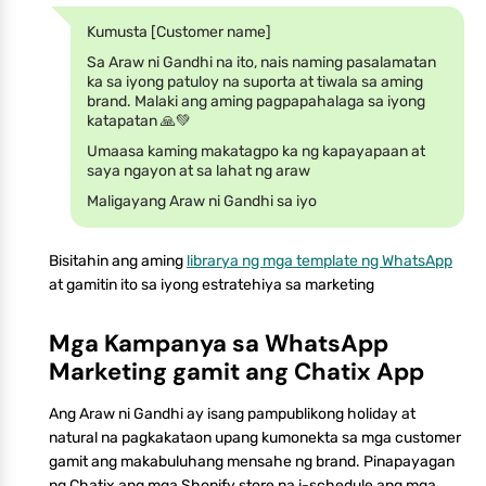
Kumusta [Customer name]
Sa Araw ni Gandhi na ito, nais naming pasalamatan
ka sa iyong patuloy na suporta at tiwala sa aming
brand. Malaki ang aming pagpapahalaga sa iyong
katapatan 🙏💚
Umaasa kaming makatagpo ka ng kapayapaan at
saya ngayon at sa lahat ng araw
Maligayang Araw ni Gandhi sa iyo
Bisitahin ang aming
librarya ng mga template ng WhatsApp
at gamitin ito sa iyong estratehiya sa marketing
Mga Kampanya sa WhatsApp
Marketing gamit ang Chatix App
Ang Araw ni Gandhi ay isang pampublikong holiday at
natural na pagkakataon upang kumonekta sa mga customer
gamit ang makabuluhang mensahe ng brand. Pinapayagan
ng Chatix ang mga Shopify store na i-schedule ang mga