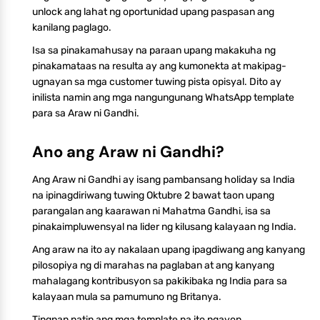
unlock ang lahat ng oportunidad upang paspasan ang
kanilang paglago.
Isa sa pinakamahusay na paraan upang makakuha ng
pinakamataas na resulta ay ang kumonekta at makipag-
ugnayan sa mga customer tuwing pista opisyal. Dito ay
inilista namin ang mga nangungunang WhatsApp template
para sa Araw ni Gandhi.
Ano ang Araw ni Gandhi?
Ang Araw ni Gandhi ay isang pambansang holiday sa India
na ipinagdiriwang tuwing Oktubre 2 bawat taon upang
parangalan ang kaarawan ni Mahatma Gandhi, isa sa
pinakaimpluwensyal na lider ng kilusang kalayaan ng India.
Ang araw na ito ay nakalaan upang ipagdiwang ang kanyang
pilosopiya ng di marahas na paglaban at ang kanyang
mahalagang kontribusyon sa pakikibaka ng India para sa
kalayaan mula sa pamumuno ng Britanya.
Tingnan natin ang mga template na ito ngayon.