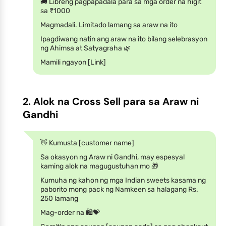
🚚 Libreng pagpapadala para sa mga order na higit
sa ₹1000
Magmadali. Limitado lamang sa araw na ito
Ipagdiwang natin ang araw na ito bilang selebrasyon
ng Ahimsa at Satyagraha 🌿
Mamili ngayon [Link]
2. Alok na Cross Sell para sa Araw ni
Gandhi
👋 Kumusta [customer name]
Sa okasyon ng Araw ni Gandhi, may espesyal
kaming alok na magugustuhan mo 🎁
Kumuha ng kahon ng mga Indian sweets kasama ng
paborito mong pack ng Namkeen sa halagang Rs.
250 lamang
Mag-order na 🛍️💝