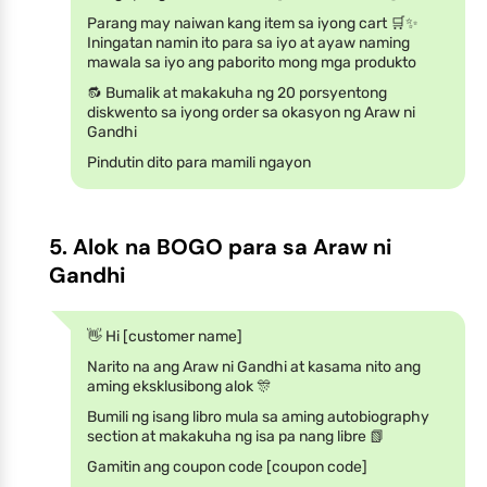
Parang may naiwan kang item sa iyong cart 🛒✨
Iningatan namin ito para sa iyo at ayaw naming
mawala sa iyo ang paborito mong mga produkto
🔂 Bumalik at makakuha ng 20 porsyentong
diskwento sa iyong order sa okasyon ng Araw ni
Gandhi
Pindutin dito para mamili ngayon
5. Alok na BOGO para sa Araw ni
Gandhi
👋 Hi [customer name]
Narito na ang Araw ni Gandhi at kasama nito ang
aming eksklusibong alok 🎊
Bumili ng isang libro mula sa aming autobiography
section at makakuha ng isa pa nang libre 📗
Gamitin ang coupon code [coupon code]