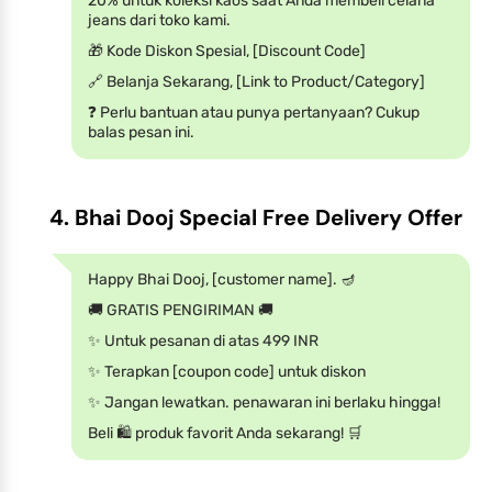
20% untuk koleksi kaos saat Anda membeli celana
jeans dari toko kami.
🎁 Kode Diskon Spesial, [Discount Code]
🔗 Belanja Sekarang, [Link to Product/Category]
❓ Perlu bantuan atau punya pertanyaan? Cukup
balas pesan ini.
4. Bhai Dooj Special Free Delivery Offer
Happy Bhai Dooj, [customer name]. 🪔
🚚 GRATIS PENGIRIMAN 🚚
✨ Untuk pesanan di atas 499 INR
✨ Terapkan [coupon code] untuk diskon
✨ Jangan lewatkan. penawaran ini berlaku hingga!
Beli 🛍️ produk favorit Anda sekarang! 🛒