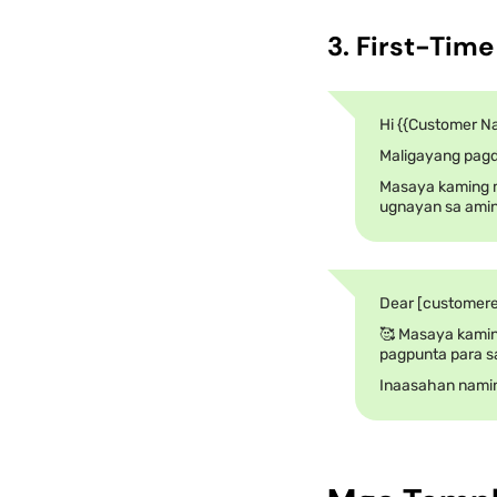
3. First-Tim
Hi {{Customer N
Maligayang pagda
Masaya kaming m
ugnayan sa amin
Dear [customere
🥰 Masaya kamin
pagpunta para sa
Inaasahan namin