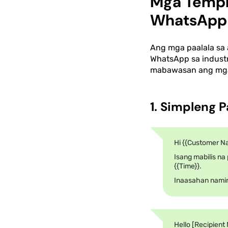
Mga Templ
WhatsApp 
Ang mga paalala sa
WhatsApp sa indust
mabawasan ang mga h
1. Simpleng 
Hi {{Customer N
Isang mabilis na
{{Time}}.
Inaasahan namin
Hello [Recipient