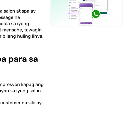
 salon at spa ay
essage na
adala sa iyong
wat mensahe, tawagin
bilang huling linya.
a para sa
impresyon kapag ang
an sa iyong salon.
ustomer na sila ay