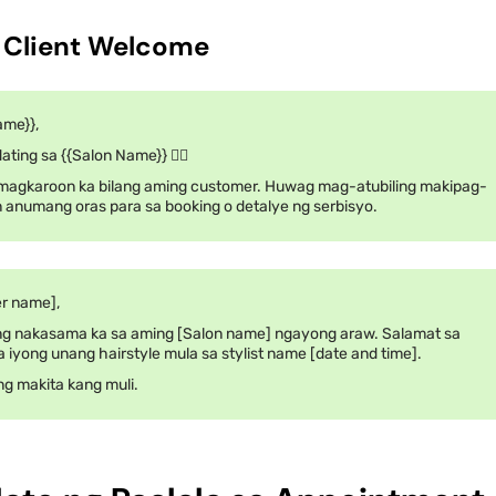
e Client Welcome
ame}},
ting sa {{Salon Name}} 💇‍♀️
agkaroon ka bilang aming customer. Huwag mag-atubiling makipag-
 anumang oras para sa booking o detalye ng serbisyo.
r name],
g nakasama ka sa aming [Salon name] ngayong araw. Salamat sa
 iyong unang hairstyle mula sa stylist name [date and time].
g makita kang muli.