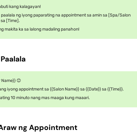
buti kang kalagayan!
a paalala ng iyong paparating na appointment sa amin sa [Spa/Salon
sa [Time].
g makita ka sa lalong madaling panahon!
 Paalala
r Name}} 😊
g iyong appointment sa {{Salon Name}} sa {{Date}} sa {{Time}}.
ting 10 minuto nang mas maaga kung maaari.
a Araw ng Appointment