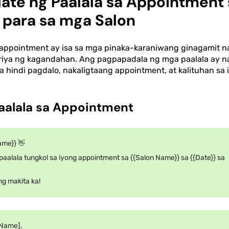
ate ng Paalala sa Appointment 
para sa mga Salon
 appointment ay isa sa mga pinaka-karaniwang ginagamit 
riya ng kagandahan. Ang pagpapadala ng mga paalala ay 
indi pagdalo, nakaligtaang appointment, at kalituhan sa i
Paalala sa Appointment
ame}} 👋
 paalala tungkol sa iyong appointment sa {{Salon Name}} sa {{Date}} sa
g makita ka!
 Name],