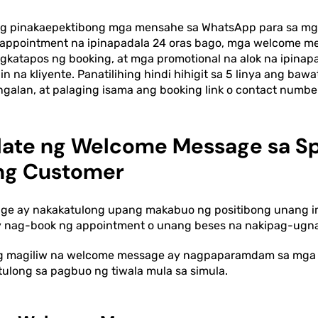
 pinakaepektibong mga mensahe sa WhatsApp para sa mga
 appointment na ipinapadala 24 oras bago, mga welcome m
gkatapos ng booking, at mga promotional na alok na ipinap
in na kliyente. Panatilihing hindi hihigit sa 5 linya ang ba
galan, at palaging isama ang booking link o contact number 
ate ng Welcome Message sa Sp
ng Customer
e ay nakakatulong upang makabuo ng positibong unang 
 nag-book ng appointment o unang beses na nakipag-ugnay
 magiliw na welcome message ay nagpaparamdam sa mga c
ulong sa pagbuo ng tiwala mula sa simula.