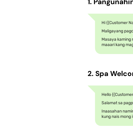
1. Pangunah
Hi {{Customer N
Maligayang pagd
Masaya kaming m
maaari kang mag-
2. Spa Welc
Hello {{Custome
Salamat sa pagpi
Inaasahan namin
kung nais mong i