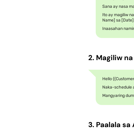
Sana ay nasa ma
Ito ay magiliw n
Name] sa [Date] 
Inaasahan namin
2. Magiliw na
Hello {{Custome
Naka-schedule an
Mangyaring duma
3. Paalala s