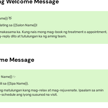
ing Welcome Message
ame}} 👋
ating sa {{Salon Name}}!
akasama ka. Kung nais mong mag-book ng treatment o appointment,
reply dito at tutulungan ka ng aming team.
ome Message
r Name}} ✨
li sa {{Spa Name}}.
g matulungan kang mag-relax at mag-rejuvenate. Ipaalam sa amin
-schedule ang iyong susunod na visit.