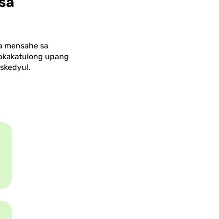
sa
na mensahe sa
nakakatulong upang
skedyul.