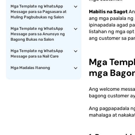
Mga Template ng WhatsApp
Mabilis na Sagot
Ang
Message para sa Pagsasara at
Muling Pagbubukas ng Salon
ang mga paalala ng
ipinapadala agad pa
Mga Template ng WhatsApp
listahan ng mga opt 
Message para sa Anunsyo ng
ang customer sa pan
Bagong Bukas na Salon
Mga Template ng WhatsApp
Message para sa Nail Care
Mga Templ
Mga Madalas Itanong
mga Bago
Ang welcome messag
bagong customer ay
Ang pagpapadala ng
mahalaga at nakakat