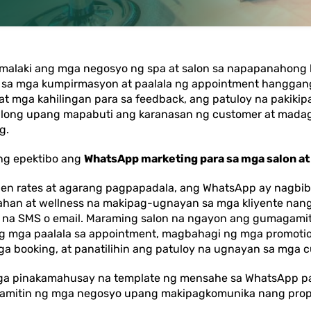
alaki ang mga negosyo ng spa at salon sa napapanahong
 sa mga kumpirmasyon at paalala ng appointment hanggan
 at mga kahilingan para sa feedback, ang patuloy na pakik
tulong upang mapabuti ang karanasan ng customer at mad
g.
ang epektibo ang
WhatsApp marketing para sa mga salon at
pen rates at agarang pagpapadala, ang WhatsApp ay nagbi
han at wellness na makipag-ugnayan sa mga kliyente nang
al na SMS o email. Maraming salon na ngayon ang gumagam
 mga paalala sa appointment, magbahagi ng mga promotion
 booking, at panatilihin ang patuloy na ugnayan sa mga c
 mga pinakamahusay na template ng mensahe sa WhatsApp pa
gamitin ng mga negosyo upang makipagkomunika nang prop