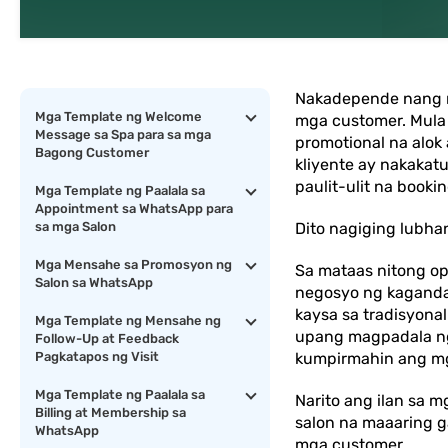
Nakadepende nang m
Mga Template ng Welcome
mga customer. Mula
Message sa Spa para sa mga
promotional na alok
Bagong Customer
kliyente ay nakaka
paulit-ulit na bookin
Mga Template ng Paalala sa
Appointment sa WhatsApp para
sa mga Salon
Dito nagiging lubh
Mga Mensahe sa Promosyon ng
Sa mataas nitong o
Salon sa WhatsApp
negosyo ng kaganda
kaysa sa tradisyon
Mga Template ng Mensahe ng
upang magpadala ng
Follow-Up at Feedback
Pagkatapos ng Visit
kumpirmahin ang mga
Mga Template ng Paalala sa
Narito ang ilan sa
Billing at Membership sa
salon na maaaring 
WhatsApp
mga customer.