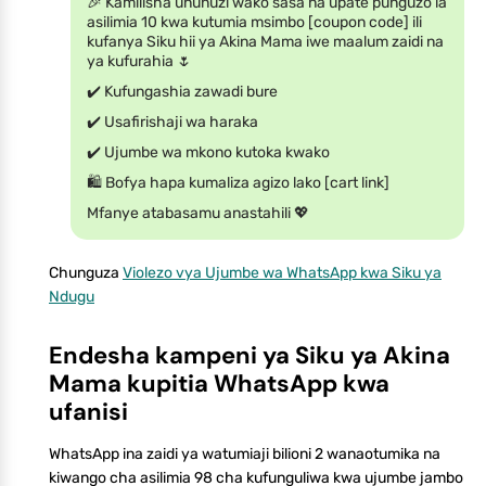
🎉 Kamilisha ununuzi wako sasa na upate punguzo la
asilimia 10 kwa kutumia msimbo [coupon code] ili
kufanya Siku hii ya Akina Mama iwe maalum zaidi na
ya kufurahia 🌷
✔️ Kufungashia zawadi bure
✔️ Usafirishaji wa haraka
✔️ Ujumbe wa mkono kutoka kwako
🛍️ Bofya hapa kumaliza agizo lako [cart link]
Mfanye atabasamu anastahili 💖
Chunguza
Violezo vya Ujumbe wa WhatsApp kwa Siku ya
Ndugu
Endesha kampeni ya Siku ya Akina
Mama kupitia WhatsApp kwa
ufanisi
WhatsApp ina zaidi ya watumiaji bilioni 2 wanaotumika na
kiwango cha asilimia 98 cha kufunguliwa kwa ujumbe jambo