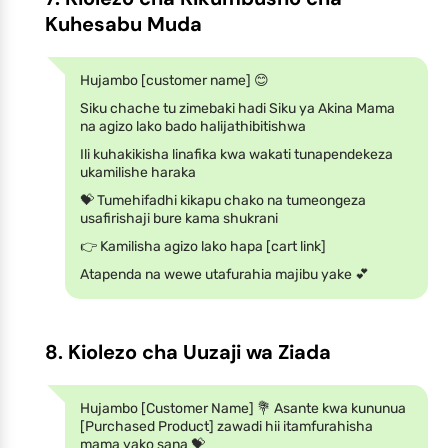
Kuhesabu Muda
Hujambo [customer name] 😊
Siku chache tu zimebaki hadi Siku ya Akina Mama
na agizo lako bado halijathibitishwa
Ili kuhakikisha linafika kwa wakati tunapendekeza
ukamilishe haraka
💝 Tumehifadhi kikapu chako na tumeongeza
usafirishaji bure kama shukrani
👉 Kamilisha agizo lako hapa [cart link]
Atapenda na wewe utafurahia majibu yake 💕
8. Kiolezo cha Uuzaji wa Ziada
Hujambo [Customer Name] 💐 Asante kwa kununua
[Purchased Product] zawadi hii itamfurahisha
mama yako sana 💝