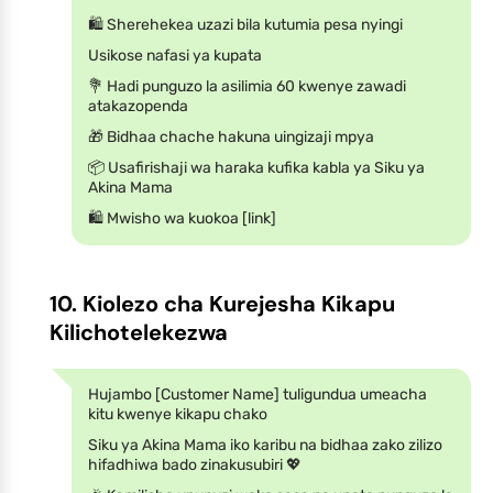
🛍️ Sherehekea uzazi bila kutumia pesa nyingi
Usikose nafasi ya kupata
💐 Hadi punguzo la asilimia 60 kwenye zawadi
atakazopenda
🎁 Bidhaa chache hakuna uingizaji mpya
📦 Usafirishaji wa haraka kufika kabla ya Siku ya
Akina Mama
🛍️ Mwisho wa kuokoa [link]
10. Kiolezo cha Kurejesha Kikapu
Kilichotelekezwa
Hujambo [Customer Name] tuligundua umeacha
kitu kwenye kikapu chako
Siku ya Akina Mama iko karibu na bidhaa zako zilizo
hifadhiwa bado zinakusubiri 💖