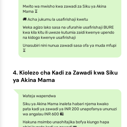
Mwito wa mwisho kwa zawadi za Siku ya Akina
Mama ⏳
🚚 Acha jukumu la usafirishaji kwetu
Weka agizo lako sasa na ufurahie usafirishaji BURE
kwa kila kitu ili uweze kutumia zaidi kwenye upendo
na kidogo kwenye usafirishaji
Unasubiri nini nunua zawadi sasa ofa ya muda mfupi
⏳
4. Kiolezo cha Kadi za Zawadi kwa Siku
ya Akina Mama
Wateja wapendwa
Siku ya Akina Mama inaleta habari njema kwako
pata kadi ya zawadi ya INR 200 unapofanya ununuzi
wa angalau INR 600 🛍️
Hakuna msimbo unaohitajika bofya kiungo hapa