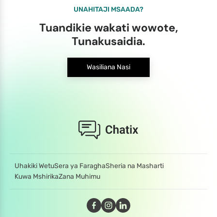
UNAHITAJI MSAADA?
Tuandikie wakati wowote,
Tunakusaidia.
Wasiliana Nasi
Uhakiki Wetu
Sera ya Faragha
Sheria na Masharti
Kuwa Mshirika
Zana Muhimu