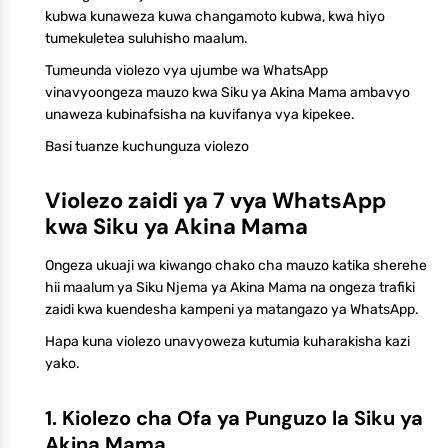
kubwa kunaweza kuwa changamoto kubwa, kwa hiyo
tumekuletea suluhisho maalum.
Tumeunda violezo vya ujumbe wa WhatsApp
vinavyoongeza mauzo kwa Siku ya Akina Mama ambavyo
unaweza kubinafsisha na kuvifanya vya kipekee.
Basi tuanze kuchunguza violezo
Violezo zaidi ya 7 vya WhatsApp
kwa Siku ya Akina Mama
Ongeza ukuaji wa kiwango chako cha mauzo katika sherehe
hii maalum ya Siku Njema ya Akina Mama na ongeza trafiki
zaidi kwa kuendesha kampeni ya matangazo ya WhatsApp.
Hapa kuna violezo unavyoweza kutumia kuharakisha kazi
yako.
1. Kiolezo cha Ofa ya Punguzo la Siku ya
Akina Mama