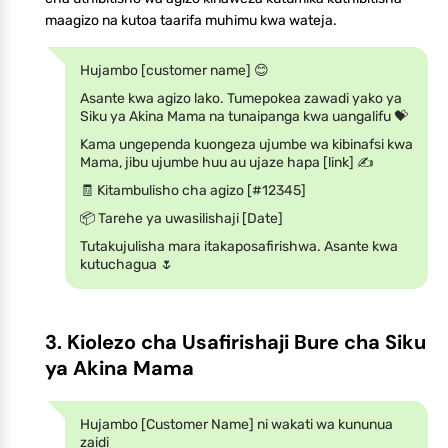
maagizo na kutoa taarifa muhimu kwa wateja.
Hujambo [customer name] 😊
Asante kwa agizo lako. Tumepokea zawadi yako ya
Siku ya Akina Mama na tunaipanga kwa uangalifu 💝
Kama ungependa kuongeza ujumbe wa kibinafsi kwa
Mama, jibu ujumbe huu au ujaze hapa [link] ✍️
🧾 Kitambulisho cha agizo [#12345]
📦 Tarehe ya uwasilishaji [Date]
Tutakujulisha mara itakaposafirishwa. Asante kwa
kutuchagua 🌷
3. Kiolezo cha Usafirishaji Bure cha Siku
ya Akina Mama
Hujambo [Customer Name] ni wakati wa kununua
zaidi