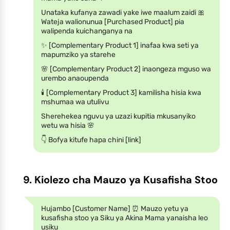
Unataka kufanya zawadi yake iwe maalum zaidi 🎀
Wateja walionunua [Purchased Product] pia
walipenda kuichanganya na
✨ [Complementary Product 1] inafaa kwa seti ya
mapumziko ya starehe
🌸 [Complementary Product 2] inaongeza mguso wa
urembo anaoupenda
🕯️ [Complementary Product 3] kamilisha hisia kwa
mshumaa wa utulivu
Sherehekea nguvu ya uzazi kupitia mkusanyiko
wetu wa hisia 🌸
👇 Bofya kitufe hapa chini [link]
9. Kiolezo cha Mauzo ya Kusafisha Stoo
Hujambo [Customer Name] ⏰ Mauzo yetu ya
kusafisha stoo ya Siku ya Akina Mama yanaisha leo
usiku