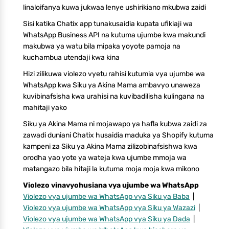
linaloifanya kuwa jukwaa lenye ushirikiano mkubwa zaidi
Sisi katika Chatix app tunakusaidia kupata ufikiaji wa
WhatsApp Business API na kutuma ujumbe kwa makundi
makubwa ya watu bila mipaka yoyote pamoja na
kuchambua utendaji kwa kina
Hizi zilikuwa violezo vyetu rahisi kutumia vya ujumbe wa
WhatsApp kwa Siku ya Akina Mama ambavyo unaweza
kuvibinafsisha kwa urahisi na kuvibadilisha kulingana na
mahitaji yako
Siku ya Akina Mama ni mojawapo ya hafla kubwa zaidi za
zawadi duniani Chatix husaidia maduka ya Shopify kutuma
kampeni za Siku ya Akina Mama zilizobinafsishwa kwa
orodha yao yote ya wateja kwa ujumbe mmoja wa
matangazo bila hitaji la kutuma moja moja kwa mikono
Violezo vinavyohusiana vya ujumbe wa WhatsApp
Violezo vya ujumbe wa WhatsApp vya Siku ya Baba
|
Violezo vya ujumbe wa WhatsApp vya Siku ya Wazazi
|
Violezo vya ujumbe wa WhatsApp vya Siku ya Dada
|