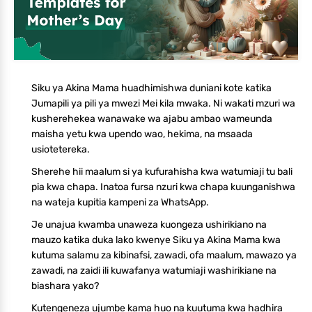
Siku ya Akina Mama huadhimishwa duniani kote katika
Jumapili ya pili ya mwezi Mei kila mwaka. Ni wakati mzuri wa
kusherehekea wanawake wa ajabu ambao wameunda
maisha yetu kwa upendo wao, hekima, na msaada
usiotetereka.
Sherehe hii maalum si ya kufurahisha kwa watumiaji tu bali
pia kwa chapa. Inatoa fursa nzuri kwa chapa kuunganishwa
na wateja kupitia kampeni za WhatsApp.
Je unajua kwamba unaweza kuongeza ushirikiano na
mauzo katika duka lako kwenye Siku ya Akina Mama kwa
kutuma salamu za kibinafsi, zawadi, ofa maalum, mawazo ya
zawadi, na zaidi ili kuwafanya watumiaji washirikiane na
biashara yako?
Kutengeneza ujumbe kama huo na kuutuma kwa hadhira