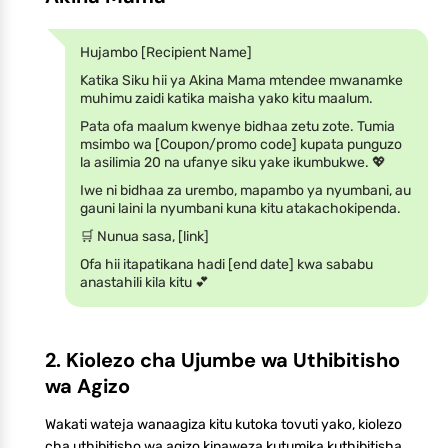
Hujambo [Recipient Name]
Katika Siku hii ya Akina Mama mtendee mwanamke
muhimu zaidi katika maisha yako kitu maalum.
Pata ofa maalum kwenye bidhaa zetu zote. Tumia
msimbo wa [Coupon/promo code] kupata punguzo
la asilimia 20 na ufanye siku yake ikumbukwe. 💖
Iwe ni bidhaa za urembo, mapambo ya nyumbani, au
gauni laini la nyumbani kuna kitu atakachokipenda.
🛒 Nunua sasa, [link]
Ofa hii itapatikana hadi [end date] kwa sababu
anastahili kila kitu 💕
2. Kiolezo cha Ujumbe wa Uthibitisho
wa Agizo
Wakati wateja wanaagiza kitu kutoka tovuti yako, kiolezo
cha uthibitisho wa agizo kinaweza kutumika kuthibitisha