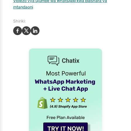
Violezo vya ujumbe wa WhatsApp kwa biashara ya
mtandaoni
Shiriki: