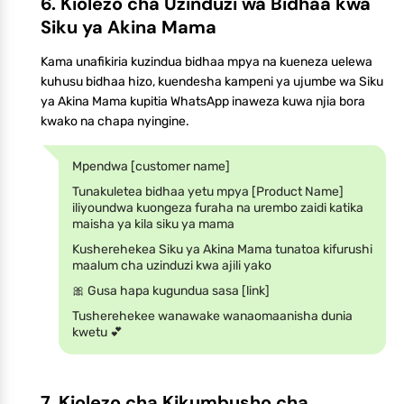
6. Kiolezo cha Uzinduzi wa Bidhaa kwa
Siku ya Akina Mama
Kama unafikiria kuzindua bidhaa mpya na kueneza uelewa
kuhusu bidhaa hizo, kuendesha kampeni ya ujumbe wa Siku
ya Akina Mama kupitia WhatsApp inaweza kuwa njia bora
kwako na chapa nyingine.
Mpendwa [customer name]
Tunakuletea bidhaa yetu mpya [Product Name]
iliyoundwa kuongeza furaha na urembo zaidi katika
maisha ya kila siku ya mama
Kusherehekea Siku ya Akina Mama tunatoa kifurushi
maalum cha uzinduzi kwa ajili yako
🎀 Gusa hapa kugundua sasa [link]
Tusherehekee wanawake wanaomaanisha dunia
kwetu 💕
7. Kiolezo cha Kikumbusho cha