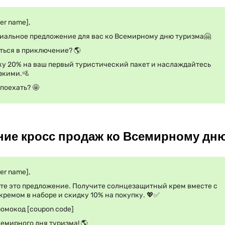
er name],
циальное предложение для вас ко Всемирному дню туризма🤗
ться в приключение? 🌎
ку 20% на ваш первый туристический пакет и наслаждайтесь
зкими.🚵
 поехать? 🤩
ние кросс продаж ко Всемирному дн
er name],
ите это предложение. Получите солнцезащитный крем вместе с
емом в наборе и скидку 10% на покупку. 💖✅
омокод [coupon code]
емирного дня туризма! 🌎