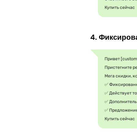
Купить сейчас
4. Фиксиров
Привет [custom
Пристегните ре
Мега скидки, к
✅ Фиксированн
✅ Действует т
✅ Дополнительн
✅ Предложение 
Купить сейчас