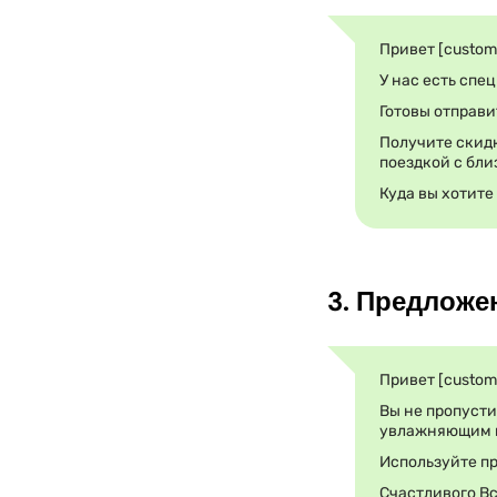
Привет [custom
У нас есть спе
Готовы отправи
Получите скид
поездкой с бли
Куда вы хотите
3. Предложе
Привет [custom
Вы не пропуст
увлажняющим кр
Используйте пр
Счастливого Вс