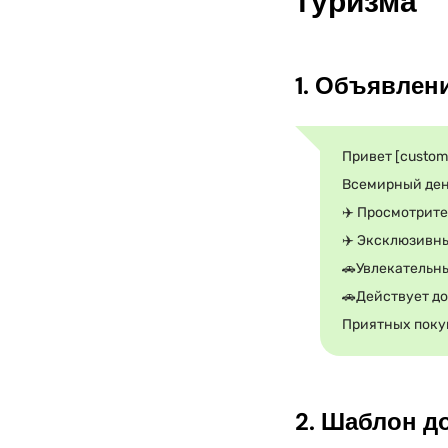
туризма
1. Объявлен
Привет [custom
Всемирный ден
✈️️ Просмотрит
✈️️ Эксклюзивн
🚗Увлекательн
🚗Действует до
Приятных покуп
2. Шаблон д