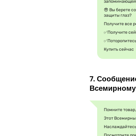
запоминающей
😎 Вы берете с
защиты глаз?
Получите все р
✅Получите сей
✅Поторопитесь
Купить сейчас
7. Сообщени
Всемирному
Помните товар,
Этот Всемирный
Наслаждайтесь 
Посмотрите пр