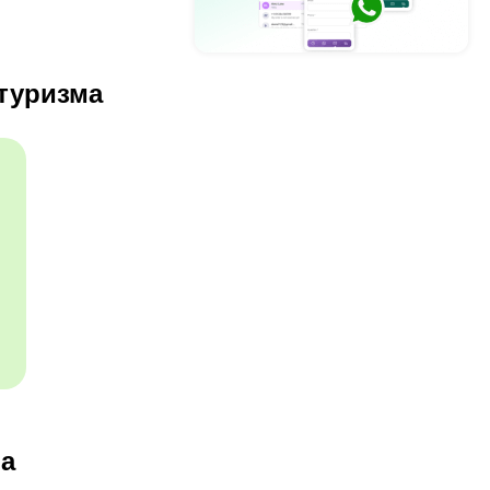
 туризма
ма