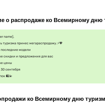
ие о распродаже ко Всемирному дню
er name],
ь туризма принес мегараспродажу.⚡💖
е последние модели
ые скидки и предложения для вас
ые цены
 30 сентября
ок 🛍️💫
опродажи ко Всемирному дню туриз