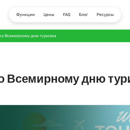
Функции
Цены
FAQ
Блог
Ресурсы
ко Всемирному дню туризма
о Всемирному дню тур