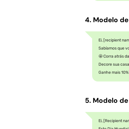
4. Modelo d
Ei, [recipient na
Sabíamos que vo
🤩 Corra atrás d
Decore sua casa
Ganhe mais 10% 
5. Modelo de
Ei, [Recipient n
Este Dia Mundial