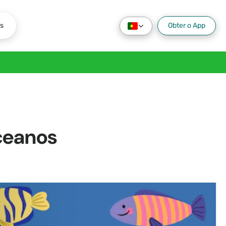
s
Obter o App
ceanos