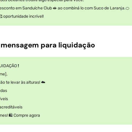
sconto em Sanduíche Club 🥪 ao combiná lo com Suco de Laranja.🍊
 oportunidade incrível!
e mensagem para liquidação
QUIDAÇÃO ❗
ame],
o te levar às alturas! ☁️
adas
íveis
acreditáveis
es! 🛍️ Compre agora