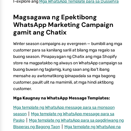
I-explore ang
Mga WhatsApp Template para sa Dussehra
Magsagawa ng Epektibong
WhatsApp Marketing Campaign
gamit ang Chatix
Winter season campaigns ay evergreen — bumibili ang mga
customer para sa kanilang sarili at bilang mga regalo sa
buong season. Pinapayagan ng Chatix ang mga Shopify
store na magpatakbo ng always on WhatsApp campaign sa
buong buwan ng taglamig, kung saan ang iba’t ibang
mensahe ay awtomatikong ipinapadala sa mga bagong
customer, paulit ulit na mamimili, at mga hindi aktibong
customer.
Mga Kaugnay na WhatsApp Message Templates:
Mga template ng WhatsApp message para sa monsoon
season
|
Mga template ng WhatsApp message para sa
Pasko
|
Mga template ng WhatsApp para sa pagdiriwang ng
Bisperas ng Bagong Taon
|
Mga template ng WhatsApp na