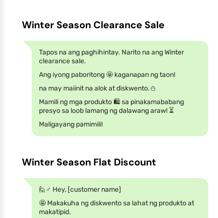
Winter Season Clearance Sale
Tapos na ang paghihintay. Narito na ang Winter
clearance sale.
Ang iyong paboritong 🤩 kaganapan ng taon!
na may maiinit na alok at diskwento.⛄
Mamili ng mga produkto 🛍️ sa pinakamababang
presyo sa loob lamang ng dalawang araw! ⏳
Maligayang pamimili!
Winter Season Flat Discount
🙋♂️ Hey, [customer name]
🤩 Makakuha ng diskwento sa lahat ng produkto at
makatipid.