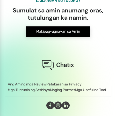
KAILANGAN NG TULONG?
Sumulat sa amin anumang oras,
tutulungan ka namin.
Makipag-ugnayan sa Amin
Ang Aming mga Review
Patakaran sa Privacy
Mga Tuntunin ng Serbisyo
Maging Partner
Mga Useful na Tool