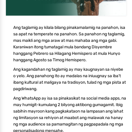
Ang taglamig ay kilala bilang pinakamalamig na panahon, isa
sa apat na temperate na panahon. Sa panahon ng taglamig,
mas maikli ang mga araw at mas mahaba ang mga gabi.
Karaniwan itong tumatagal mula bandang Disyembre
hanggang Pebrero sa Hilagang Hemispero at mula Hunyo
hanggang Agosto sa Timog Hemispero.
Ang kagandahan ng taglamig ay may kaugnayan sa niyebe
o yelo. Ang panahong ito ay madalas na iniuugnay sa iba’t
ibang kultural at maligaya na tradisyon, tulad ng mga pista at
pagdiriwang.
Ang WhatsApp ay isa sa pinakasikat na social media apps, na
may humigit-kumulang 2 bilyong aktibong gumagamit. Ibig
sabihin mayroon kang pagkakataon na lampasan ang lahat
ng limitasyon sa rehiyon at maabot ang malawak na hanay
ng mga audience sa pamamagitan ng pagpapadala ng mga
personalisadong mensahe.