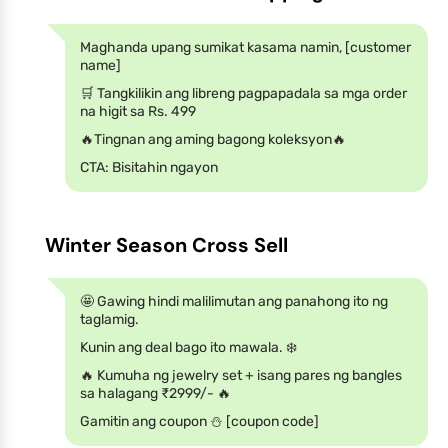
Maghanda upang sumikat kasama namin, [customer
name]
🛒 Tangkilikin ang libreng pagpapadala sa mga order
na higit sa Rs. 499
🔥Tingnan ang aming bagong koleksyon🔥
CTA: Bisitahin ngayon
Winter Season Cross Sell
🤩 Gawing hindi malilimutan ang panahong ito ng
taglamig.
Kunin ang deal bago ito mawala. ❄️
🔥 Kumuha ng jewelry set + isang pares ng bangles
sa halagang ₹2999/- 🔥
Gamitin ang coupon ⛄ [coupon code]