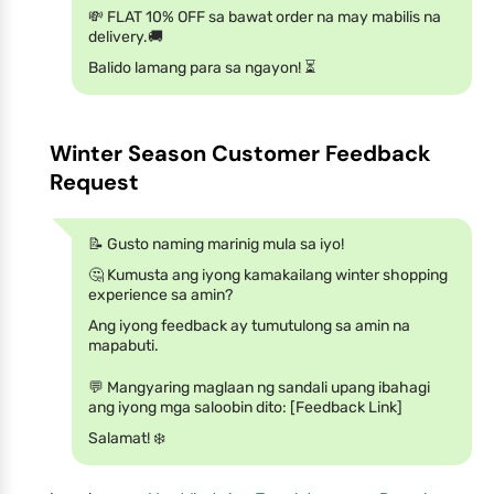
💸 FLAT 10% OFF sa bawat order na may mabilis na
delivery.🚚
Balido lamang para sa ngayon! ⏳
Winter Season Customer Feedback
Request
📝 Gusto naming marinig mula sa iyo!
🤔 Kumusta ang iyong kamakailang winter shopping
experience sa amin?
Ang iyong feedback ay tumutulong sa amin na
mapabuti.
💬 Mangyaring maglaan ng sandali upang ibahagi
ang iyong mga saloobin dito: [Feedback Link]
Salamat! ❄️