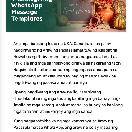
Ang mga bansang tulad ng USA, Canada, at iba pa ay
nagdiriwang ng Araw ng Pasasalamat tuwing ikaapat na
Huwebes ng Nobyembre. ang ani at nagpapasalamat at
kinikilala ang mga sakripisyong ginawa sa nakaraang taon.
Nagsimula ito bilang paraan ng pagpapasalamat para sa
magandang ani at kalaunan ay naging mas malawak na
pagdiriwang ng pasasalamat at pamilya.
Upang ipagdiwang ang araw na ito, karaniwang
dinedekorahan ng mga tao ang kanilang mga bahay, nag-
iimbita ng mga kamag-anak at mahal sa buhay sa kanilang
mga tahanan, at ine-enjoy ang mga sandali.
Kung nagpapatakbo ka ng mga kampanya sa Araw ng
Pasasalamat sa WhatsApp, ang araw na ito ay maaaring