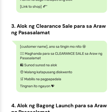
[Link to shop] 🍂"
3. Alok ng Clearance Sale para sa Araw
ng Pasasalamat
[customer name], ano sa tingin mo nito 🤩
🏃‍♂️ Maghanda para sa CLEARANCE SALE sa Araw ng
Pasasalamat
🛍️ Sunod sunod na alok
🤑 Walang katapusang diskwento
🛒 Mabilis na pagpapadala
Tingnan ito ngayon 💝
4. Alok ng Bagong Launch para sa Araw
ng Pasasalamat