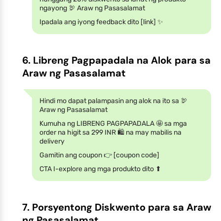
ngayong 🦃 Araw ng Pasasalamat
Ipadala ang iyong feedback dito [link] ✨
6. Libreng Pagpapadala na Alok para sa
Araw ng Pasasalamat
Hindi mo dapat palampasin ang alok na ito sa 🦃
Araw ng Pasasalamat
Kumuha ng LIBRENG PAGPAPADALA 🤩 sa mga
order na higit sa 299 INR 🛍️ na may mabilis na
delivery
Gamitin ang coupon 👉 [coupon code]
CTA I-explore ang mga produkto dito ⬆
7. Porsyentong Diskwento para sa Araw
ng Pasasalamat