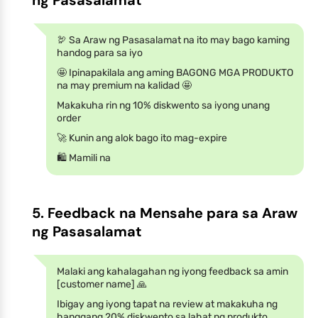
🦃 Sa Araw ng Pasasalamat na ito may bago kaming
handog para sa iyo
🤩 Ipinapakilala ang aming BAGONG MGA PRODUKTO
na may premium na kalidad 🤩
Makakuha rin ng 10% diskwento sa iyong unang
order
🚀 Kunin ang alok bago ito mag-expire
🛍 Mamili na
5. Feedback na Mensahe para sa Araw
ng Pasasalamat
Malaki ang kahalagahan ng iyong feedback sa amin
[customer name] 🙏
Ibigay ang iyong tapat na review at makakuha ng
hanggang 20% diskwento sa lahat ng produkto