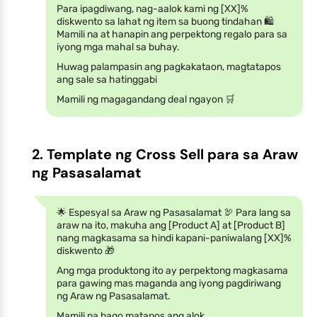
Para ipagdiwang, nag-aalok kami ng [XX]%
diskwento sa lahat ng item sa buong tindahan 🛍️
Mamili na at hanapin ang perpektong regalo para sa
iyong mga mahal sa buhay.
Huwag palampasin ang pagkakataon, magtatapos
ang sale sa hatinggabi
Mamili ng magagandang deal ngayon 🛒
2. Template ng Cross Sell para sa Araw
ng Pasasalamat
🌟 Espesyal sa Araw ng Pasasalamat 🦃 Para lang sa
araw na ito, makuha ang [Product A] at [Product B]
nang magkasama sa hindi kapani-paniwalang [XX]%
diskwento 🎁
Ang mga produktong ito ay perpektong magkasama
para gawing mas maganda ang iyong pagdiriwang
ng Araw ng Pasasalamat.
Mamili na bago matapos ang alok