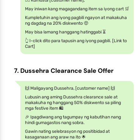
🙋‍♂️ Kumusta [customer name],
May iniwan kang magagandang item sa iyong cart 🛒
Kumpletuhin ang iyong pagbili ngayon at makakuha
ng dagdag na 20% diskwento 🤑
May bisa lamang hanggang hatinggabi ⏳
👆 I-click dito para tapusin ang iyong pagbili. [Link to
Cart]
7. Dussehra Clearance Sale Offer
🙌 Maligayang Dussehra, [customer name] 🙌
Lubusin ang aming Dussehra clearance sale at
makakuha ng hanggang 50% diskwento sa piling
mga festive item 🛍️
🎉 Ipagdiwang ang tagumpay ng kabutihan nang
hindi gumagastos nang sobra.
Gawin nating selebrasyon ng positibidad at
kasaganaan ang araw na ito 🌟