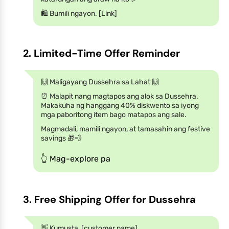
🛍 Bumili ngayon. [Link]
2. Limited-Time Offer Reminder
🙌 Maligayang Dussehra sa Lahat 🙌
⏰ Malapit nang magtapos ang alok sa Dussehra.
Makakuha ng hanggang 40% diskwento sa iyong
mga paboritong item bago matapos ang sale.
Magmadali, mamili ngayon, at tamasahin ang festive
savings 🎁💨
👆 Mag-explore pa
3. Free Shipping Offer for Dussehra
👋 Kumusta, [customer name]