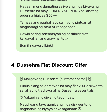
Hayaan mong dumating sa iyo ang mga biyaya ng
Dussehra na may LIBRENG SHIPPING sa lahat ng
order na higit sa $50 🌟
Tamasa ang paghahatid sa inyong pintuan at
magbahagi ng saya at kasaganaan.
Gawin nating selebrasyon ng positibidad at
kaligayahan ang araw na ito 🎉
Bumili ngayon. [Link]
4. Dussehra Flat Discount Offer
🙌 Maligayang Dussehra [customer name] 🙌
Lubusin ang selebrasyon na may flat 20% diskwento
sa lahat ng tradisyunal na Dussehra essentials.
🎊 Yakapin ang diwa ng tagumpay.
Magdiwang tayo gamit ang mga diskwentong
nagdadala ng biyaya at kasaganaan 🌟