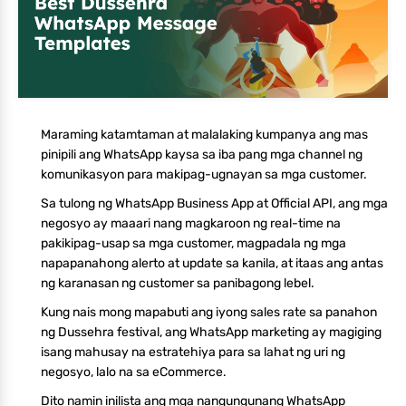
Maraming katamtaman at malalaking kumpanya ang mas
pinipili ang WhatsApp kaysa sa iba pang mga channel ng
komunikasyon para makipag-ugnayan sa mga customer.
Sa tulong ng WhatsApp Business App at Official API, ang mga
negosyo ay maaari nang magkaroon ng real-time na
pakikipag-usap sa mga customer, magpadala ng mga
napapanahong alerto at update sa kanila, at itaas ang antas
ng karanasan ng customer sa panibagong lebel.
Kung nais mong mapabuti ang iyong sales rate sa panahon
ng Dussehra festival, ang WhatsApp marketing ay magiging
isang mahusay na estratehiya para sa lahat ng uri ng
negosyo, lalo na sa eCommerce.
Dito namin inilista ang mga nangungunang WhatsApp