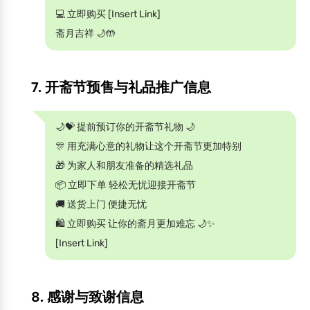
💻 立即购买 [Insert Link]
斋月吉祥 🌙🤲
7. 开斋节预售与礼品推广信息
🌙💝 提前预订你的开斋节礼物 🌙
🎊 用充满心意的礼物让这个开斋节更加特别
🎁 为家人和朋友准备的精选礼品
📦 立即下单 轻松无忧迎接开斋节
🚚 送货上门 便捷无忧
🛍 立即购买 让你的斋月更加难忘 🌙✨
[Insert Link]
8. 感谢与致谢信息