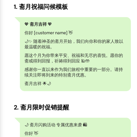
1. 斋月祝福问候模板
💖
斋月吉祥
💖
你好 [customer name] 👋
🌙✨ 随着神圣的斋月开始，我们向你和你的家人致以
最温暖的祝福。
愿这个月为你带来平安、祝福和无尽的喜悦。愿你的
斋戒得到回报，祈祷得到回应 🕌🤲
感谢你一直以来作为我们旅程中重要的一部分。请持
续关注即将到来的特别斋月优惠。
斋月吉祥 🌟🌙
2. 斋月限时促销提醒
🌙 斋月闪购活动 专属优惠来袭 🛍️
你好 👋