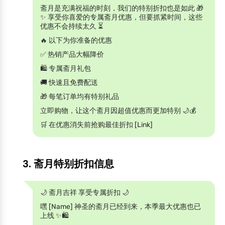
斋月是充满祝福的时刻，我们的特别折扣也是如此 🎁
✨ 享受你喜爱的专属斋月优惠，但要抓紧时间，这些
优惠不会持续太久 ⏳
🔥 以下为你准备的优惠
✅ 热销产品大幅降价
🛍️ 专属斋月礼包
🚚 快速且免费配送
🎁 每笔订单均有特别礼品
立即购物，让这个斋月因超值优惠而更加特别 🌙💰
🛒 在优惠消失前抢购最佳折扣 [Link]
3. 斋月特别折扣信息
🌙 斋月吉祥 享受专属折扣 🌙
嘿 [Name] 神圣的斋月已经到来，本季最大优惠也已
上线 ✨🛍️