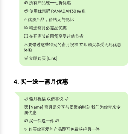
🎁 所有产品统一七折优惠
💳 使用优惠码 RAMADAN30 结账
⭐ 优质产品，价格无与伦比
🕌 精选斋月必需品优惠
💥 在开斋节前囤货享受超值节省
不要错过这些特别的斋月祝福 立即购买享受无尽优惠
💫🕌
🛒 立即购买 [Link]
4. 买一送一斋月优惠
🌙 斋月祝福 双倍喜悦 🌙
嘿 [Name] 斋月是分享与团聚的时刻 我们为你带来专
属优惠
🎁 买一件送一件 🎁
✨ 购买你喜爱的产品即可免费获得另一件