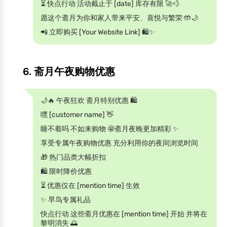
⏳ 快点行动 活动截止于 [date] 库存有限 🚀💨
愿这个斋月为你和家人带来平安、喜悦与繁荣 🤲🌙
📲 立即购买 [Your Website Link] 🛍️✨
6. 斋月午夜购物优惠
🌙🔥 午夜狂欢 斋月特别优惠 🛍️
嘿 [customer name] 👋
睡不着吗 不如来购物 🤩斋月夜晚更加精彩 ✨
享受专属午夜购物优惠 充分利用你的夜间浏览时间
🎁 热门品类大幅折扣
🛍️ 限时降价优惠
⏳ 优惠仅在 [mention time] 生效
✨ 早鸟专属礼品
快点行动 这些斋月优惠在 [mention time] 开始 并将在
黎明消失 🌅