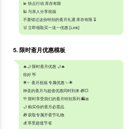
💫 快点行动 库存有限
🕌 与亲人分享祝福
不要错过这份特别的斋月礼遇 库存有限 ⏳
🛒 立即领取买一送一优惠 [Link]
5. 限时斋月优惠模板
🔥🌙 限时斋月优惠 🌙🔥
你好 👋
🌟✨ 斋月祝福 专属优惠 ✨🌟
神圣的斋月与超值优惠同时到来 🎁💥
🎊 限时享受我们的斋月特别系列 🛍️🎀
🌙 购买你的斋月必需品
🎁 获取专属开斋节礼物
💰 享受超值节省