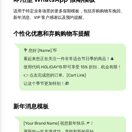
适用于特定业务场景的更多假期模板，包括弃购购物车挽回、
新年消息、VIP 客户感谢以及预约提醒。
个性化优惠和弃购购物车提醒
💐 您好 [Name] 👋
看起来您正在关注一件非常适合节日季的商品！🎄
使用代码 HOLIDAY15 即可享受 15% 折扣，机会有限！
👉 点击完成您的订单。[Cart Link]
让这个季节更加特别！🎁
新年消息模板
[Your Brand Name] 祝您新年快乐 🎆！
愿新的一年充满成功、喜悦和新的开始。