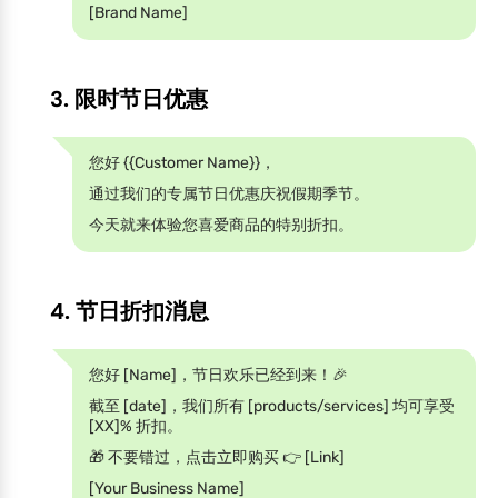
[Brand Name]
3. 限时节日优惠
您好 {{Customer Name}}，
通过我们的专属节日优惠庆祝假期季节。
今天就来体验您喜爱商品的特别折扣。
4. 节日折扣消息
您好 [Name]，节日欢乐已经到来！🎉
截至 [date]，我们所有 [products/services] 均可享受
[XX]% 折扣。
🎁 不要错过，点击立即购买 👉 [Link]
[Your Business Name]