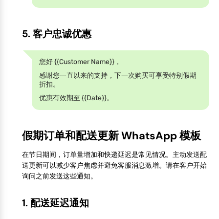
5. 客户忠诚优惠
您好 {{Customer Name}}，
感谢您一直以来的支持，下一次购买可享受特别假期
折扣。
优惠有效期至 {{Date}}。
假期订单和配送更新 WhatsApp 模板
在节日期间，订单量增加和快递延迟是常见情况。主动发送配
送更新可以减少客户焦虑并避免客服消息激增。请在客户开始
询问之前发送这些通知。
1. 配送延迟通知