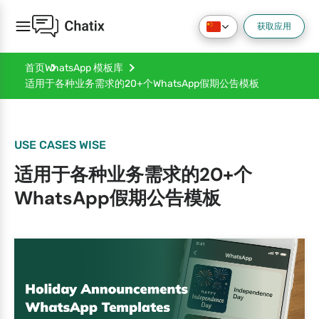
获取应用
首页
WhatsApp 模板库
适用于各种业务需求的20+个WhatsApp假期公告模板
USE CASES WISE
适用于各种业务需求的20+个
WhatsApp假期公告模板