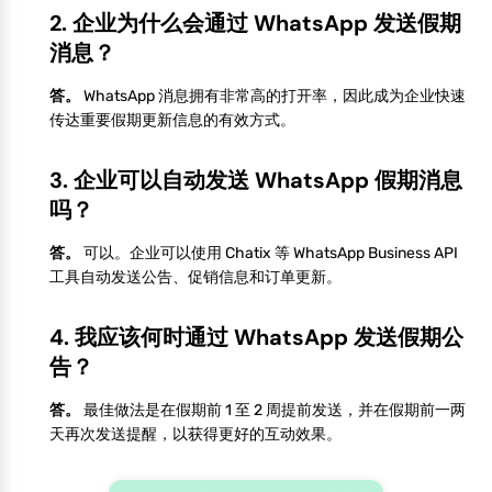
2. 企业为什么会通过 WhatsApp 发送假期
消息？
答。
WhatsApp 消息拥有非常高的打开率，因此成为企业快速
传达重要假期更新信息的有效方式。
3. 企业可以自动发送 WhatsApp 假期消息
吗？
答。
可以。企业可以使用 Chatix 等 WhatsApp Business API
工具自动发送公告、促销信息和订单更新。
4. 我应该何时通过 WhatsApp 发送假期公
告？
答。
最佳做法是在假期前 1 至 2 周提前发送，并在假期前一两
天再次发送提醒，以获得更好的互动效果。