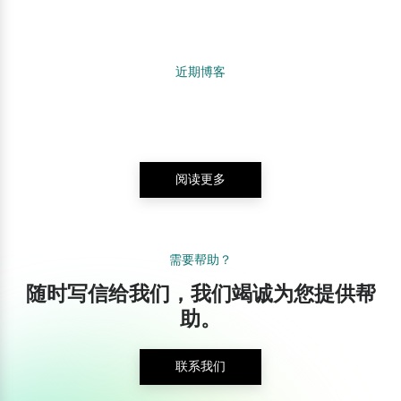
近期博客
阅读更多
需要帮助？
随时写信给我们，我们竭诚为您提供帮
助。
联系我们