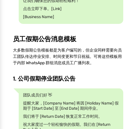
让我们确保您的假期轻松顺利！
点击立即下单。[Link]
[Business Name]
员工假期公告消息模板
大多数假期公告模板都是为客户编写的，但企业同样需要向员
工团队传达停业安排、时间变更和节日祝福。可将这些模板用
于内部 WhatsApp 群组消息或员工广播列表。
1. 公司假期停业团队公告
团队成员们好 👋
提醒大家，[Company Name] 将因 [Holiday Name] 假
期于 [Start Date] 至 [End Date] 期间停业。
我们将于 [Return Date] 恢复正常工作时间。
祝大家度过一个轻松愉快的假期。我们在 [Return