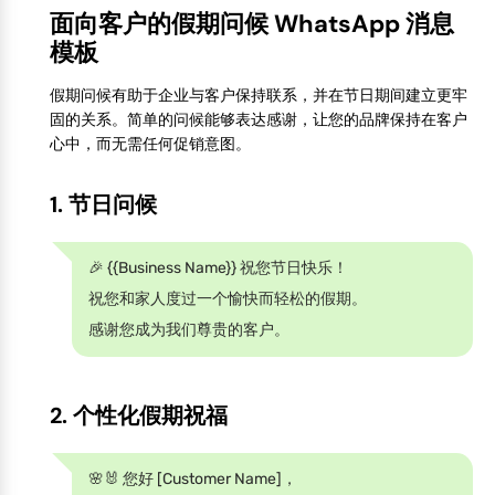
面向客户的假期问候 WhatsApp 消息
模板
假期问候有助于企业与客户保持联系，并在节日期间建立更牢
固的关系。简单的问候能够表达感谢，让您的品牌保持在客户
心中，而无需任何促销意图。
1. 节日问候
🎉 {{Business Name}} 祝您节日快乐！
祝您和家人度过一个愉快而轻松的假期。
感谢您成为我们尊贵的客户。
2. 个性化假期祝福
🌸🐰 您好 [Customer Name]，