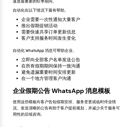
速度最重要的旺季期间。
自动化在以下情况下最有帮助。
企业需要一次性通知大量客户
推出假期促销活动
需要快速共享订单更新信息
客户支持服务时间发生变化
自动化 WhatsApp 消息可帮助企业。
立即向全部客户名单发送公告
在所有假期期间保持一致沟通
避免遗漏重要时间安排更新
在一个地方管理客户沟通
企业假期公告 WhatsApp 消息模板
使用这些模板向客户告知假期安排、服务变更或临时停业情
况。发送清晰的公告有助于客户提前规划，并减少关于服务可
用性的后续咨询。