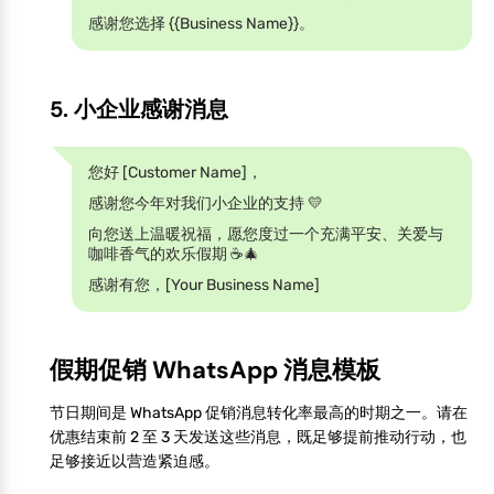
感谢您选择 {{Business Name}}。
5. 小企业感谢消息
您好 [Customer Name]，
感谢您今年对我们小企业的支持 💛
向您送上温暖祝福，愿您度过一个充满平安、关爱与
咖啡香气的欢乐假期 ☕🎄
感谢有您，[Your Business Name]
假期促销 WhatsApp 消息模板
节日期间是 WhatsApp 促销消息转化率最高的时期之一。请在
优惠结束前 2 至 3 天发送这些消息，既足够提前推动行动，也
足够接近以营造紧迫感。