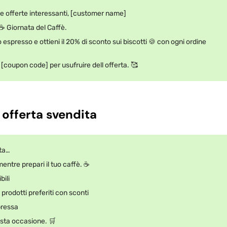
le offerte interessanti, [customer name]
 ☕ Giornata del Caffè.
o espresso e ottieni il 20% di sconto sui biscotti 🍪 con ogni ordine
[coupon code] per usufruire dell offerta. 🥰
 offerta svendita
ta…
entre prepari il tuo caffè. ☕
bili
 prodotti preferiti con sconti
pressa
sta occasione. 🛒