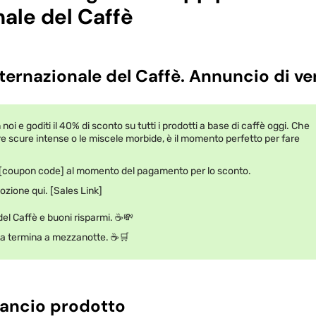
nale del Caffè
nternazionale del Caffè. Annuncio di ve
noi e goditi il 40% di sconto su tutti i prodotti a base di caffè oggi. Che
re scure intense o le miscele morbide, è il momento perfetto per fare
. [coupon code] al momento del pagamento per lo sconto.
ozione qui. [Sales Link]
el Caffè e buoni risparmi. ☕💸
erta termina a mezzanotte. ☕🛒
lancio prodotto