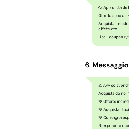
🥳 Approfitta del
Offerta speciale
Acquista il nostr
effettuato.
Usa il coupon 👉 
6. Messaggio
⚠ Avviso svendi
Acquista da noi m
🤎 Offerte incredi
🤎 Acquista i tuoi
🤎 Consegna es
Non perdere que