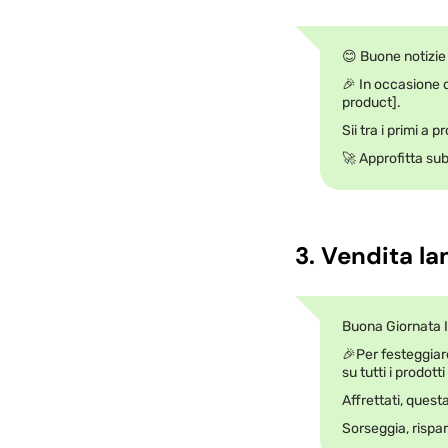
😊 Buone notizie
🎉 In occasione d
product].
Sii tra i primi a
🚀 Approfitta subi
3. Vendita l
Buona Giornata I
🎉Per festeggia
su tutti i prodott
Affrettati, quest
Sorseggia, risparm