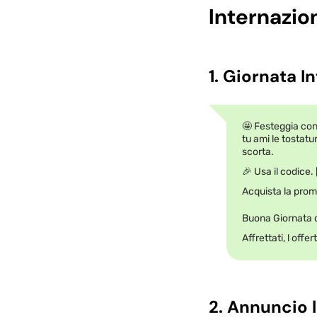
Internazio
1. Giornata I
🤩 Festeggia con 
tu ami le tostatu
scorta.
🎉 Usa il codice
Acquista la prom
Buona Giornata d
Affrettati, l off
2. Annuncio 