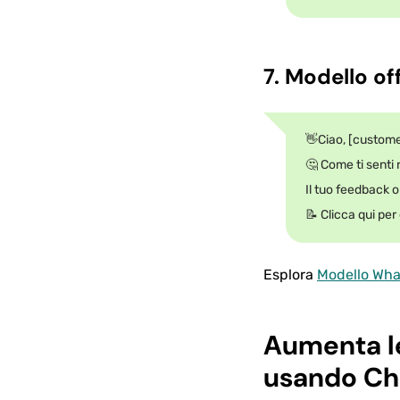
7. Modello of
👋Ciao, [custom
🤔 Come ti senti 
Il tuo feedback 
📝 Clicca qui per 
Esplora
Modello Wha
Aumenta le
usando Ch