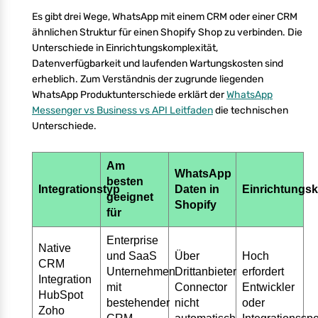
Es gibt drei Wege, WhatsApp mit einem CRM oder einer CRM
ähnlichen Struktur für einen Shopify Shop zu verbinden. Die
Unterschiede in Einrichtungskomplexität,
Datenverfügbarkeit und laufenden Wartungskosten sind
erheblich. Zum Verständnis der zugrunde liegenden
WhatsApp Produktunterschiede erklärt der
WhatsApp
Messenger vs Business vs API Leitfaden
die technischen
Unterschiede.
Am
WhatsApp
besten
Integrationstyp
Daten in
Einrichtungsk
geeignet
Shopify
für
Enterprise
Native
und SaaS
Über
Hoch
CRM
Unternehmen
Drittanbieter
erfordert
Integration
mit
Connector
Entwickler
HubSpot
bestehender
nicht
oder
Zoho