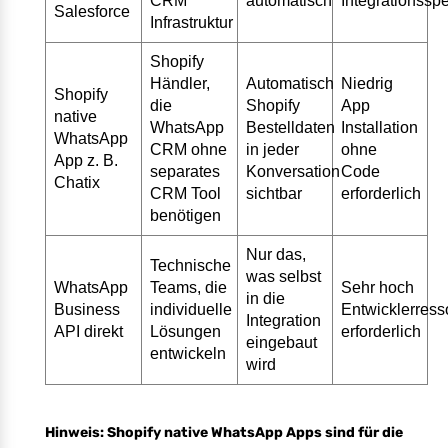
CRM
automatisch
Integrationsspe
Salesforce
Infrastruktur
Shopify
Händler,
Automatisch
Niedrig
Shopify
die
Shopify
App
native
WhatsApp
Bestelldaten
Installation
WhatsApp
CRM ohne
in jeder
ohne
App z. B.
separates
Konversation
Code
Chatix
CRM Tool
sichtbar
erforderlich
benötigen
Nur das,
Technische
was selbst
WhatsApp
Teams, die
Sehr hoch
in die
Business
individuelle
Entwicklerres
Integration
API direkt
Lösungen
erforderlich
eingebaut
entwickeln
wird
Hinweis: Shopify native WhatsApp Apps sind für die