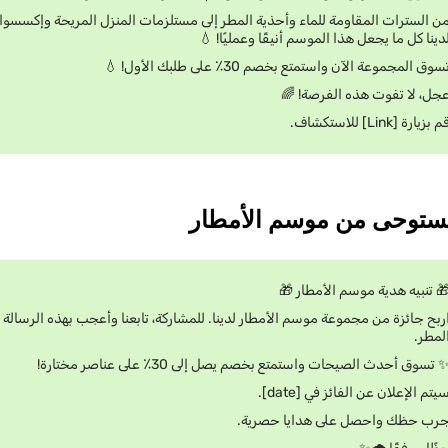
ومة للماء وأحذية المطر إلى مستلزمات المنزل المريحة وإكسسوارات المطر الأنيقة
لدينا كل ما يجعل هذا الموسم أنيقًا وعمليًا! 
تسوق المجموعة الآن واستمتع بخصم 30٪ على طلبك الأول! 
عجل، لا تفوت هذه الفرصة! 
قم بزيارة [Link] للاستكشاف
🎁 تنبيه هدية موسم الأمطار 
موعة موسم الأمطار لدينا. للمشاركة، تابعنا وأعجب بهذه الرسالة واذكر صديقًا يح
المطر
✨ تسوق أحدث الصيحات واستمتع بخصم يصل إلى 30٪ على عناصر مختارة
سيتم الإعلان عن الفائز في [date]
جرب حظك واحصل على هدايا حصرية