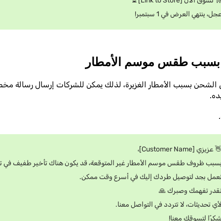
🛒 تسوق الآن [Link to Store] 
عجل، ينتهي العرض في 1 سبتمبر
 في الشحن بسبب الأمطار الغزيرة، لذلك يمكن للشركات إرسال رسالة مخ
وقت
👋 عزيزي [Customer Name]
طقس موسم الأمطار غير المتوقعة، قد يكون هناك تأخير طفيف في تسليم طلبك
نعمل بجد لتوصيل طردك إليك في أسرع وقت ممكن
نقدر تفهمك وصبرك 
لأي تحديثات، لا تتردد في التواصل معنا
شكرًا لتسوقك معنا