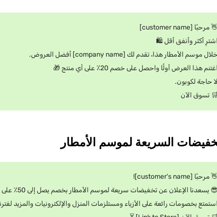
👋 مرحبًا [customer name
اشترِ أكثر وأنفق أقل 
خلال موسم الأمطار هذا، تقدم لك [company name] أفضل العروض
اغتنم هذا العرض أولًا واحصل على خصم 20٪ على أي منتج 
لا حاجة لكوبون
🛒 تسوق الآ
👋 مرحبًا [customer's name]
😎 يسعدنا الإعلان عن تخفيضات سريعة لموسم الأمطار بخصم يصل إلى 50٪ على عناصر مختارة
صومات رائعة على الأزياء ومستلزمات المنزل والإلكترونيات والمزيد لفترة محدودة