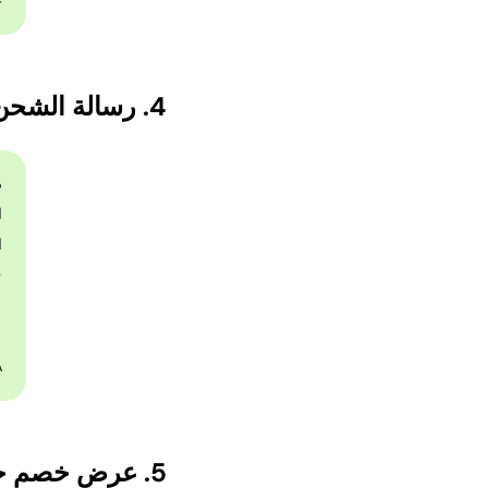
✨
4. رسالة الشحن المجاني في موسم الأمطار
e]

.
!
!
!
آن
5. عرض خصم خاص لموسم الأمطار