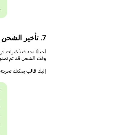
⏳
!
7. تأخير الشحن بسبب طقس موسم الأمطار
صصة لإبلاغ العملاء بأن
 الشحن قد تم تمديده.
إليك قالب يمكنك تجربته.
،
.
.

.
!