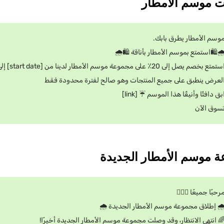
وسم الأمطار يطرق بابك.
️🛍️استمتع بموسم الأمطار بأناقة 🛍️🌧️
تمتع بخصم يصل إلى 20٪ على مجموعة موسم الأمطار لدينا من [start date] إلى [end date].
لعرض ينطبق على جميع المنتجات وهو صالح لفترة محدودة فقط
بق دافئًا وأنيقًا هذا الموسم ☔ [link]
سوق الآن
رحبًا جميعًا 🙋🏼‍♂️
️ إطلاق مجموعة موسم الأمطار الجديدة 🌧️
 انتهى الانتظار، وقد وصلت مجموعة موسم الأمطار الجديدة أخيرًا!