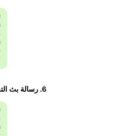
]

.

.
ن
6. رسالة بث التخفيضات السريعة لموسم الأمطار
!
!
.