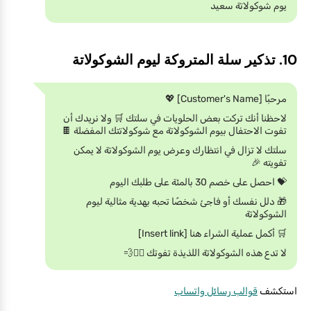
يوم شوكولاتة سعيد
10. تذكير سلة المتروكة ليوم الشوكولاتة
مرحبًا [Customer's Name] 💖
لاحظنا أنك تركت بعض الحلويات في سلتك 🛒 ولا نريدك أن
تفوت الاحتفال بيوم الشوكولاتة مع شوكولاتتك المفضلة 🍫
سلتك لا تزال في انتظارك وعرض يوم الشوكولاتة لا يمكن
تفويته 🎉
💝 احصل على خصم 30 بالمئة على طلبك اليوم
🎁 دلل نفسك أو فاجئ شخصًا تحبه بهدية مثالية ليوم
الشوكولاتة
🛒 أكمل عملية الشراء هنا [Insert link]
لا تدع هذه الشوكولاتة اللذيذة تفوتك 🏃‍♀️💨
استكشف
قوالب رسائل واتساب