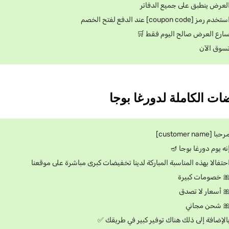
العرض ينطبق على جميع الدفات
استخدم رمز [coupon code] عند الدفع لفتح الخ
سارع العرض صالح اليوم فقط 
تسوق الآ
مرحبا [customer nam
إنه يوم دورغا بوجا 
احتفالا بهذه المناسبة المباركة لدينا تخفيضات كبرى مباشرة على موقعن
🎀 خصومات كبير
🎀 أسعار لا تصد
🎀 شحن مجان
بالإضافة إلى ذلك هناك توفير كبير في طريقك 