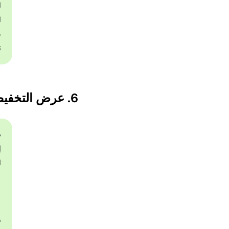
ر
صم

ن
6. عرض التخفيضات الكاملة لدورغا بوجا
e]

ا
ة
ق
ي
✅