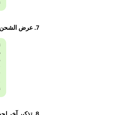

7. عرض الشحن المجاني في دورغا بوجا
]


م
ك
ت
ن
8. تذكير آخر لحظة بعرض دورغا بوجا