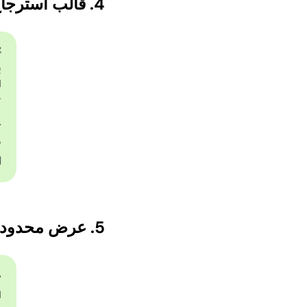
4. قالب استرجاع السلة المتروكة لدورغا بوجا
]
ت

ك
ك
⏳

5. عرض محدود المدة لدورغا بوجا
ة
