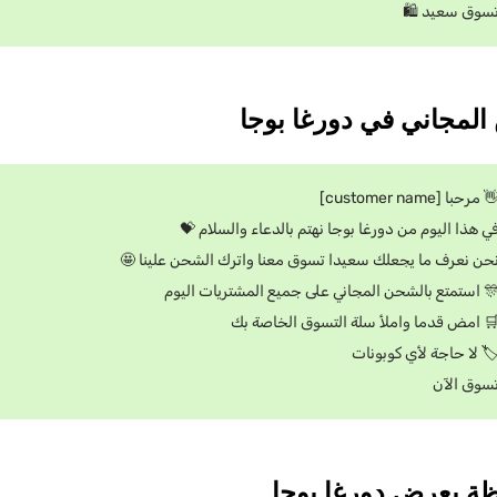
تسوق سعيد 
👋 مرحبا [customer name
في هذا اليوم من دورغا بوجا نهتم بالدعاء والسلام 
نحن نعرف ما يجعلك سعيدا تسوق معنا واترك الشحن علينا 
🎊 استمتع بالشحن المجاني على جميع المشتريات اليو
🛒 امض قدما واملأ سلة التسوق الخاصة ب
🏷 لا حاجة لأي كوبونا
تسوق الآ