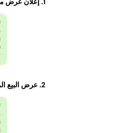
1. إعلان عرض مبيعات دورغا بوجا
]



]
2. عرض البيع المتقاطع لدورغا بوجا
]
✨
ط
