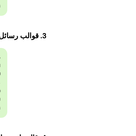
ن
3. قوالب رسائل البيع السريع لدورغا بوجا
e]
ا
ع
ة
ل

ن