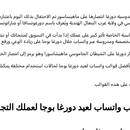
وسية دورغا انتصارها على ماهيساسور تم الاحتفال بذلك اليوم باعتباره
ي في ولاية غرب البنغال الهندية ويُعرف باسم دورغوتسافا أو شاراتوت
اسبة الخاصة تأثير كبير على عملك إذا بدأت في التسويق لمنتجاتك أو ن
صصة ومدروسة عبر واتساب خلال دورغا بوجا على زيادة الوعي ورفع ال
ر دورغا على الشيطان الجاموسي ماهيشاسورا وهو يرمز إلى انتصار الخي
ة بأفضل قوالب واتساب لعيد دورغا بوجا لحالات استخدام مختلفة يمكنك
ب على هذه القوالب