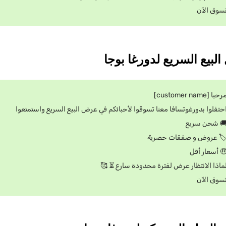
تسوق الآ
مرحبا [customer nam
احتفلوا بدورغوتسافا معنا تسوقوا لأحبائكم في عرض البيع السريع واستمتعو
🚚 شحن سري
🏷️ عروض و صفقات حصري
🤑 أسعار أق
لماذا الانتظار عرض لفترة محدودة سارع ⏳ 
تسوق الآ