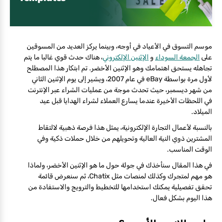
موسم التسوق في الأعياد في أوجه، وبينما يركز العديد من المسوقين
على
الجمعة السوداء
و
الإثنين الإلكتروني
، هناك حدث قوي غالبا ما يتم
تجاهله يستحق اهتمامك وهو الإثنين الأخضر. تم ابتكار هذا المصطلح
لأول مرة بواسطة eBay في عام 2007، ويشير إلى يوم الإثنين الثاني
من شهر ديسمبر، حيث تحدث موجة من عمليات الشراء عبر الإنترنت
في اللحظات الأخيرة عندما يسارع العملاء لشراء الهدايا قبل عيد
الميلاد.
بالنسبة لأعمال التجارة الإلكترونية، يمثل هذا فرصة ذهبية لالتقاط
المشترين ذوي النية العالية وتحويلهم من خلال حملات ذكية وفي
الوقت المناسب.
في هذا المقال سنأخذك في جولة حول ما هو الإثنين الأخضر، ولماذا
هو مهم لمتجرك وكذلك لمنصات مثل Chatix، ثم سنعرض قائمة
تحقق تفصيلية يمكنك استخدامها للتخطيط والترويج والاستفادة من
هذا اليوم بشكل فعال.