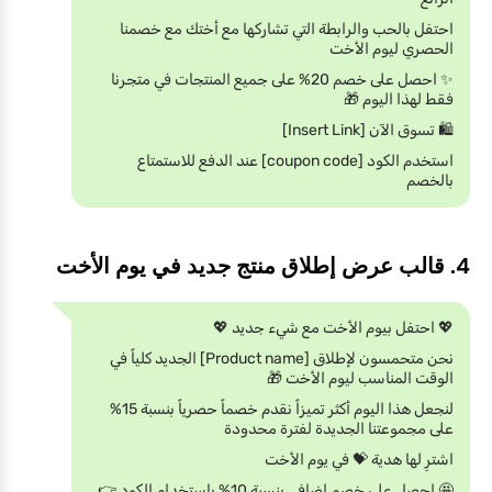
احتفل بالحب والرابطة التي تشاركها مع أختك مع خصمنا
الحصري ليوم الأخت
✨ احصل على خصم 20% على جميع المنتجات في متجرنا
فقط لهذا اليوم 🎁
🛍️ تسوق الآن [Insert Link]
استخدم الكود [coupon code] عند الدفع للاستمتاع
بالخصم
4. قالب عرض إطلاق منتج جديد في يوم الأخت
💖 احتفل بيوم الأخت مع شيء جديد 💖
نحن متحمسون لإطلاق [Product name] الجديد كلياً في
الوقت المناسب ليوم الأخت 🎁
لنجعل هذا اليوم أكثر تميزاً نقدم خصماً حصرياً بنسبة 15%
على مجموعتنا الجديدة لفترة محدودة
اشترِ لها هدية 💝 في يوم الأخت
🤩 احصل على خصم إضافي بنسبة 10% باستخدام الكود 👉